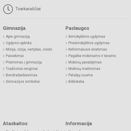
Tvarkaraščiai
Gimnazija
Paslaugos
Apie gimnaziją
Ikimokyklinis ugdymas
Ugdymo aplinka
Priešmokyklinis ugdymas
Misija, vizija, vertybės, credo
Neformalusis švietimas
Pasiekimai
Pagalba mokiniams ir tėvams
Priėmimas į gimnaziją
Mokinių pavėžėjimas
Tradiciniai renginiai
Mokinių maitinimas
Bendradarbiavimas
Patalpų nuoma
Gimnazijos simboliai
Biblioteka
Ataskaitos
Informacija