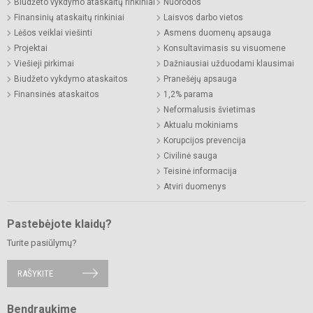
Biudžeto vykdymo ataskaitų rinkiniai
Nuorodos
Finansinių ataskaitų rinkiniai
Laisvos darbo vietos
Lėšos veiklai viešinti
Asmens duomenų apsauga
Projektai
Konsultavimasis su visuomene
Viešieji pirkimai
Dažniausiai užduodami klausimai
Biudžeto vykdymo ataskaitos
Pranešėjų apsauga
Finansinės ataskaitos
1,2% parama
Neformalusis švietimas
Aktualu mokiniams
Korupcijos prevencija
Civilinė sauga
Teisinė informacija
Atviri duomenys
Pastebėjote klaidų?
Turite pasiūlymų?
RAŠYKITE
Bendraukime