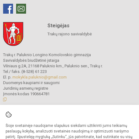
Steigėjas
Trakų rajono savivaldybė
Trakų r. Paluknio Longino Komolovskio gimnazija
Savivaldybės biudžetinė įstaiga
Vilniaus g.2A, 21168 Paluknio km., Paluknio sen., Trakų r.
Tel./ faks. (8-528) 61 223
El. p.
mokykla.paluknio@gmail.com
Duomenys kaupiami ir saugomi
Juridinių asmenų registre
Įmonės kodas 190664781
© 2021. Trakų r. Paluknio Longino Komolovskio gimnazija. Visos teisės
saugomos.
Šioje svetainėje naudojame slapukus siekdami užtikrinti jums teikiamų
Kopijuoti turinį be raštiško gimnazijos administracijos sutikimo griežtai
draudžiama.
paslaugų kokybę, analizuoti svetainės naudojimą ir optimizuoti naršymo
patirtį. Spustelėję mygtuką „Sutinku“, jūs patvirtinate, kad sutinkate su visų