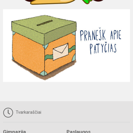
Tvarkaraščiai
Gimnazija
Paslaugos