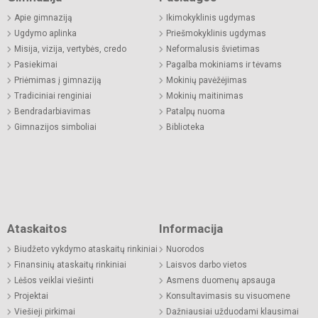
Apie gimnaziją
Ikimokyklinis ugdymas
Ugdymo aplinka
Priešmokyklinis ugdymas
Misija, vizija, vertybės, credo
Neformalusis švietimas
Pasiekimai
Pagalba mokiniams ir tėvams
Priėmimas į gimnaziją
Mokinių pavėžėjimas
Tradiciniai renginiai
Mokinių maitinimas
Bendradarbiavimas
Patalpų nuoma
Gimnazijos simboliai
Biblioteka
Ataskaitos
Informacija
Biudžeto vykdymo ataskaitų rinkiniai
Nuorodos
Finansinių ataskaitų rinkiniai
Laisvos darbo vietos
Lėšos veiklai viešinti
Asmens duomenų apsauga
Projektai
Konsultavimasis su visuomene
Viešieji pirkimai
Dažniausiai užduodami klausimai