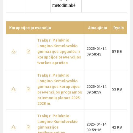
metodininkė
Korupcijos prevencija
Atnaujinta
Dydis
Trakų r. Paluknio
Longino Komolovskio
2025-04-14
gimnazijos apgaulės ir
57 KB
09:58:43
korupcijos prevencijos
tvarkos aprašas
Trakų r. Paluknio
Longino Komolovskio
gimnazijos korupcijos
2025-04-14
53 KB
prevencijos programos
09:58:59
priemonių planas 2025-
2028 m.
Trakų r. Paluknio
Longino Komolovskio
2025-04-14
gimnazijos
42 KB
09:59:16
Antikorupcijos