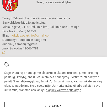
Trakų rajono savivaldybė
Trakų r. Paluknio Longino Komolovskio gimnazija
Savivaldybės biudžetinė įstaiga
Vilniaus g.2A, 21168 Paluknio km., Paluknio sen., Trakų r.
Tel./ faks. (8-528) 61 223
El. p.
mokykla.paluknio@gmail.com
Duomenys kaupiami ir saugomi
Juridinių asmenų registre
Įmonės kodas 190664781
© 2021. Trakų r. Paluknio Longino Komolovskio gimnazija. Visos teisės
saugomos.
Šioje svetainėje naudojame slapukus siekdami užtikrinti jums teikiamų
Kopijuoti turinį be raštiško gimnazijos administracijos sutikimo griežtai
draudžiama.
paslaugų kokybę, analizuoti svetainės naudojimą ir optimizuoti naršymo
patirtį. Spustelėję mygtuką „Sutinku“, jūs patvirtinate, kad sutinkate su visų
Prieinamumo paraiška
Slapukų valdymas
slapukų naudojimu šioje svetainėje. Jei norite atšaukti arba pakeisti savo
sutikimus, prašome apsilankyti
slapukų valdymo puslapyje
.
Sumanus būdas atnaujinti
mokyklos interneto
svetainę
NUSTATYMAI