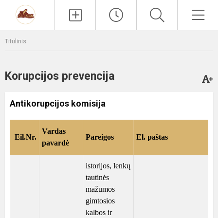
Paieška
Men
Titulinis
Korupcijos prevencija
Antikorupcijos komisija
Vardas
Eil.Nr.
Pareigos
El. paštas
pavardė
istorijos, lenkų
tautinės
mažumos
gimtosios
kalbos ir