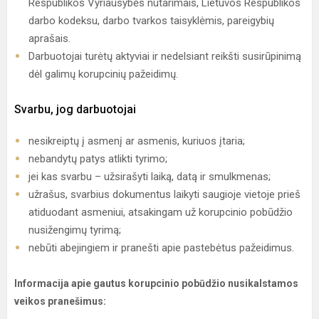
Respublikos Vyriausybės nutarimais, Lietuvos Respublikos
darbo kodeksu, darbo tvarkos taisyklėmis, pareigybių
aprašais.
Darbuotojai turėtų aktyviai ir nedelsiant reikšti susirūpinimą
dėl galimų korupcinių pažeidimų.
Svarbu, jog darbuotojai
nesikreiptų į asmenį ar asmenis, kuriuos įtaria;
nebandytų patys atlikti tyrimo;
jei kas svarbu – užsirašyti laiką, datą ir smulkmenas;
užrašus, svarbius dokumentus laikyti saugioje vietoje prieš
atiduodant asmeniui, atsakingam už korupcinio pobūdžio
nusižengimų tyrimą;
nebūti abejingiem ir pranešti apie pastebėtus pažeidimus.
Informacija apie gautus korupcinio pobūdžio nusikalstamos
veikos pranešimus: