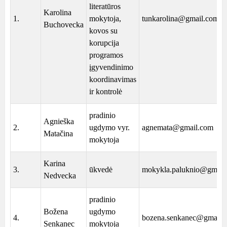
literatūros
Karolina
1.
mokytoja,
tunkarolina@gmail.com
Buchovecka
kovos su
korupcija
programos
įgyvendinimo
koordinavimas
ir kontrolė
pradinio
Agnieška
2.
ugdymo vyr.
agnemata@gmail.com
Matačina
mokytoja
Karina
3.
ūkvedė
mokykla.paluknio@gmail
Nedvecka
pradinio
Božena
ugdymo
4.
bozena.senkanec@gmail.
Senkanec
mokytoja