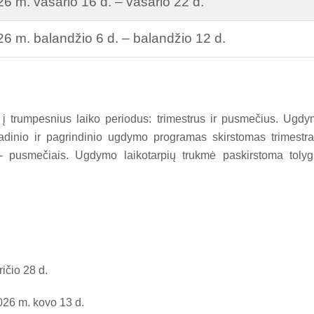
6 m. vasario 16 d. – vasario 22 d.
6 m. balandžio 6 d. – balandžio 12 d.
 trumpesnius laiko periodus: trimestrus ir pusmečius. Ugd
radinio ir pagrindinio ugdymo programas
skirstomas
trimestra
-
pusmečiais. Ugdymo laikotarpių trukmė paskirstoma tolyg
ričio 28 d.
2026 m. kovo 13 d.