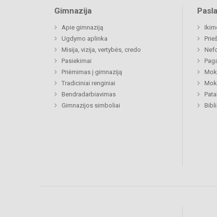
Gimnazija
Pasl
Apie gimnaziją
Ikim
Ugdymo aplinka
Prie
Misija, vizija, vertybės, credo
Nefo
Pasiekimai
Paga
Priėmimas į gimnaziją
Moki
Tradiciniai renginiai
Moki
Bendradarbiavimas
Pat
Gimnazijos simboliai
Bibl