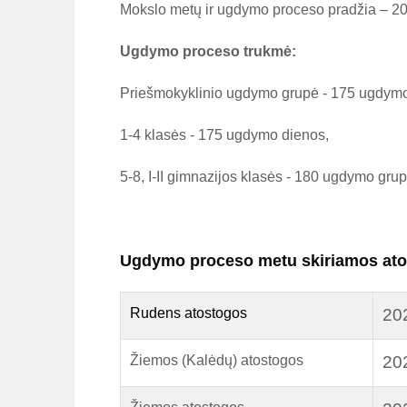
Mokslo metų ir ugdymo proceso pradžia – 20
Ugdymo proceso trukmė:
Priešmokyklinio ugdymo grupė - 175 ugdymo
1-4 klasės - 175 ugdymo dienos,
5-8, I-II gimnazijos klasės - 180 ugdymo grup
Ugdymo proceso metu skiriamos ato
Rudens atostogos
202
Žiemos (Kalėdų) atostogos
202