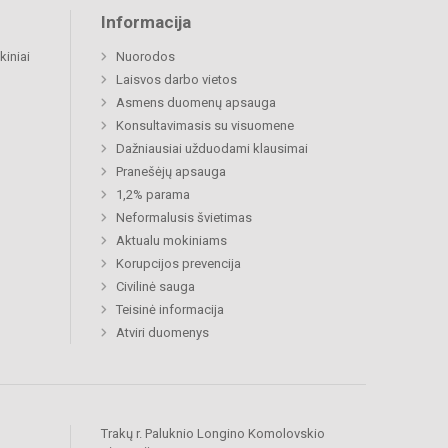
Informacija
kiniai
Nuorodos
Laisvos darbo vietos
Asmens duomenų apsauga
Konsultavimasis su visuomene
Dažniausiai užduodami klausimai
Pranešėjų apsauga
1,2% parama
Neformalusis švietimas
Aktualu mokiniams
Korupcijos prevencija
Civilinė sauga
Teisinė informacija
Atviri duomenys
Trakų r. Paluknio Longino Komolovskio