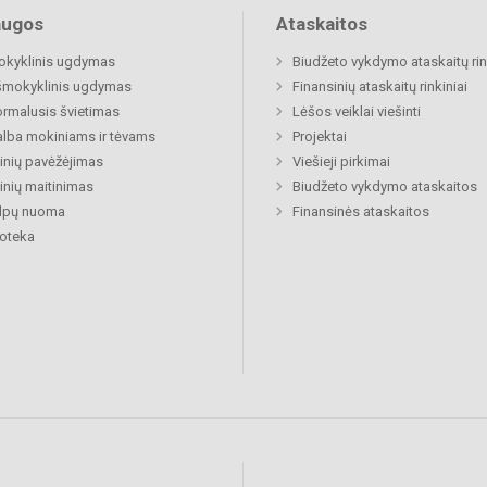
augos
Ataskaitos
okyklinis ugdymas
Biudžeto vykdymo ataskaitų rin
šmokyklinis ugdymas
Finansinių ataskaitų rinkiniai
rmalusis švietimas
Lėšos veiklai viešinti
lba mokiniams ir tėvams
Projektai
nių pavėžėjimas
Viešieji pirkimai
nių maitinimas
Biudžeto vykdymo ataskaitos
alpų nuoma
Finansinės ataskaitos
ioteka