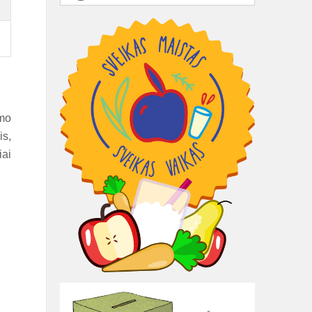
ymo
is,
iai