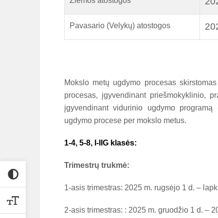
Žiemos atostogos
202
Pavasario (Velykų) atostogos
202
Mokslo metų ugdymo procesas skirstomas į
procesas, įgyvendinant
priešmokyklinio, p
įgyvendinant
vidurinio ugdymo programą
ugdymo procese per mokslo metus.
1-4, 5-8, I-IIG klasės:
Trimestrų trukmė:
1-asis trimestras: 2025 m. rugsėjo 1 d. – lapk
2-asis trimestras: : 2025 m. gruodžio 1 d. – 