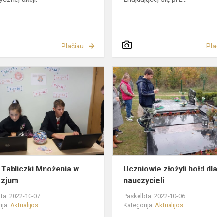
Plačiau
Pla
Dzień
Tabliczki
Mnożenia
w
gimnazjum
 Tabliczki Mnożenia w
Uczniowie złożyli hołd dl
azjum
nauczycieli
ta: 2022-10-07
Paskelbta: 2022-10-06
ija:
Aktualijos
Kategorija:
Aktualijos