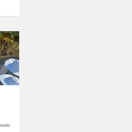
Szkolna
pasieka
asieki