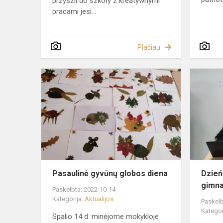
przyszli do szkoły z kreatywnymi
pracami jesi...
Plačiau
Pasaulinė
gyvūnų
globos
diena
Pasaulinė gyvūnų globos diena
Dzień
gimn
Paskelbta: 2022-10-14
Kategorija:
Aktualijos
Paskelb
Kategor
Spalio 14 d. minėjome mokykloje