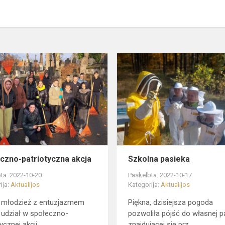
Społeczno-
patriotyczna
akcja
czno-patriotyczna akcja
Szkolna pasieka
ta: 2022-10-20
Paskelbta: 2022-10-17
ija:
Aktualijos
Kategorija:
Aktualijos
 młodzież z entuzjazmem
Piękna, dzisiejsza pogoda
 udział w społeczno-
pozwoliła pójść do własnej p
ycznej akcji.
znajdującej się prz...