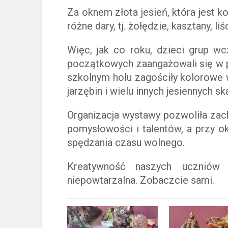
Za oknem złota jesień, która jest k
różne dary, tj. żołędzie, kasztany, li
Więc, jak co roku, dzieci grup wc
początkowych zaangażowali się w pr
szkolnym holu zagościły kolorowe w
jarzębin i wielu innych jesiennych s
Organizacja wystawy pozwoliła zach
pomysłowości i talentów, a przy o
spędzania czasu wolnego.
Kreatywność naszych uczniów
niepowtarzalna. Zobaczcie sami.