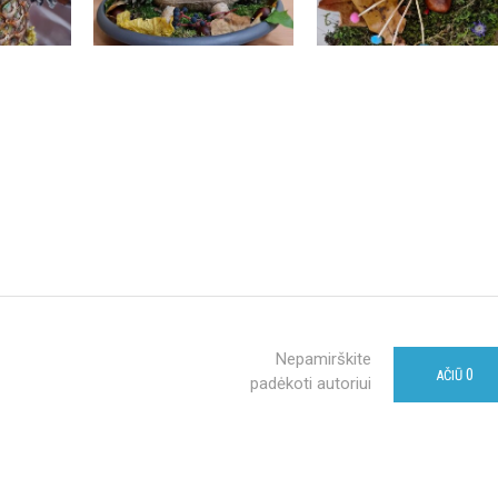
Nepamirškite
0
AČIŪ
padėkoti autoriui