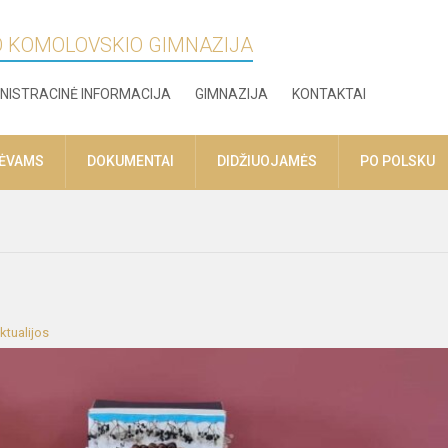
O KOMOLOVSKIO GIMNAZIJA
NISTRACINĖ INFORMACIJA
GIMNAZIJA
KONTAKTAI
TĖVAMS
DOKUMENTAI
DIDŽIUOJAMĖS
PO POLSKU
ktualijos