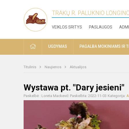
TRAKŲ R. PALUKNIO LONGIN
VEIKLOS SRITYS
PASLAUGOS
ADMI
PRADŽIA
UGDYMAS
PAGALBA MOKINIAMS IR 
Titulinis
Naujienos
Aktualijos
Wystawa pt. "Dary jesieni"
Paskelbė : Loreta Mackevič
Paskelbta: 2022-11-03
Kategorija:
A