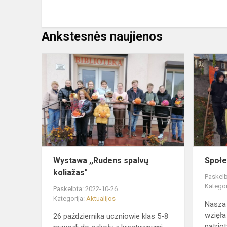
Ankstesnės naujienos
Wystawa
,,Rudens
spalvų
koliažas"
Wystawa ,,Rudens spalvų
Społe
koliažas"
Paskelb
Kategor
Paskelbta: 2022-10-26
Kategorija:
Aktualijos
Nasza
wzięła
26 października uczniowie klas 5-8
patriot