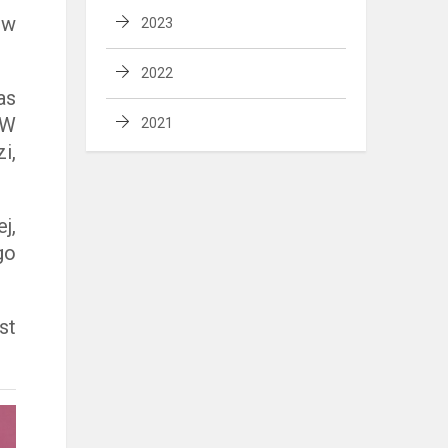
 w
2023
2022
as
 W
2021
i,
j,
go
st