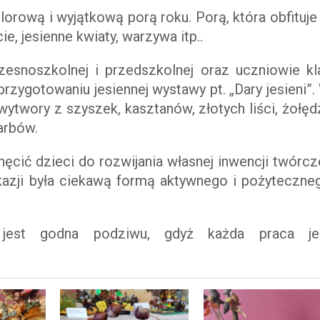
olorową i wyjątkową porą roku. Porą, która obfituje
ście, jesienne kwiaty, warzywa itp..
zesnoszkolnej i przedszkolnej oraz uczniowie kl
zygotowaniu jesiennej wystawy pt. „Dary jesieni”.
ytwory z szyszek, kasztanów, złotych liści, żołędz
karbów.
ęcić dzieci do rozwijania własnej inwencji twórcze
kazji była ciekawą formą aktywnego i pożyteczne
 jest godna podziwu, gdyż każda praca je