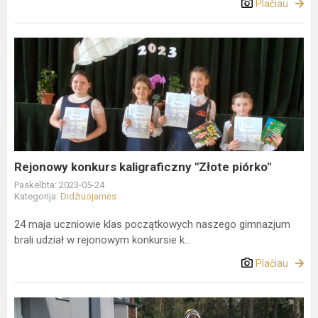
Plačiau
Rejonowy
konkurs
kaligraficzny
"Złote
piórko"
Rejonowy konkurs kaligraficzny "Złote piórko"
Paskelbta: 2023-05-24
Kategorija:
Didžiuojamės
24 maja uczniowie klas początkowych naszego gimnazjum
brali udział w rejonowym konkursie k...
Plačiau
DZIELIMY