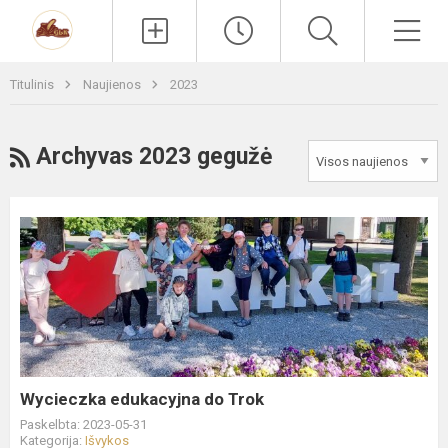
Paieška
Men
Titulinis
Naujienos
2023
RSS
Archyvas 2023 gegužė
Wycieczka
edukacyjna
do
Trok
Wycieczka edukacyjna do Trok
Paskelbta: 2023-05-31
Kategorija:
Išvykos