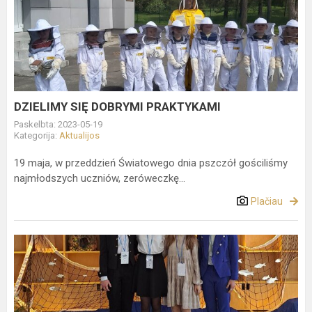
SIĘ
DOBRYMI
PRAKTYKAMI
DZIELIMY SIĘ DOBRYMI PRAKTYKAMI
Paskelbta: 2023-05-19
Kategorija:
Aktualijos
19 maja, w przeddzień Światowego dnia pszczół gościliśmy
najmłodszych uczniów, zeróweczkę...
Plačiau
Respublikinis
skaitovų
konkursas
„Marės
–