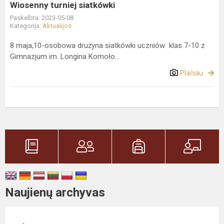
Wiosenny turniej siatkówki
Paskelbta: 2023-05-08
Kategorija:
Aktualijos
8 maja,10-osobowa drużyna siatkówki uczniów klas 7-10 z
Gimnazjum im. Longina Komoło...
Plačiau
Naujienų archyvas