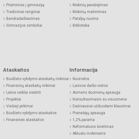
Priėmimas į gimnaziją
Mokinių pavėžėjimas
Tradiciniai renginiai
Mokinių maitinimas
Bendradarbiavimas
Patalpų nuoma
Gimnazijos simboliai
Biblioteka
Ataskaitos
Informacija
Biudžeto vykdymo ataskaitų rinkiniai
Nuorodos
Finansinių ataskaitų rinkiniai
Laisvos darbo vietos
Lėšos veiklai viešinti
Asmens duomenų apsauga
Projektai
Konsultavimasis su visuomene
Viešieji pirkimai
Dažniausiai užduodami klausimai
Biudžeto vykdymo ataskaitos
Pranešėjų apsauga
Finansinės ataskaitos
1,2% parama
Neformalusis švietimas
Aktualu mokiniams