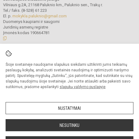
Vilniaus g.2A, 21168 Paluknio km., Paluknio sen., Trakų r.
Tel./ faks. (8-528) 61 223
El. p.
mokykla.paluknio@gmail.com
Duomenys kaupiami ir saugomi
Juridinių asmenų registre
Įmonės kodas 190664781
© 2021. Trakų r. Paluknio Longino Komolovskio gimnazija. Visos teisės
saugomos.
Šioje svetainėje naudojame slapukus siekdami užtikrinti jums teikiamų
Kopijuoti turinį be raštiško gimnazijos administracijos sutikimo griežtai
draudžiama.
paslaugų kokybę, analizuoti svetainės naudojimą ir optimizuoti naršymo
patirtį. Spustelėję mygtuką „Sutinku“, jūs patvirtinate, kad sutinkate su visų
Prieinamumo paraiška
Slapukų valdymas
slapukų naudojimu šioje svetainėje. Jei norite atšaukti arba pakeisti savo
sutikimus, prašome apsilankyti
slapukų valdymo puslapyje
.
Sumanus būdas atnaujinti
mokyklos interneto
svetainę
NUSTATYMAI
NESUTINKU