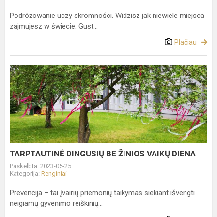
Podróżowanie uczy skromności. Widzisz jak niewiele miejsca
zajmujesz w świecie. Gust...
Plačiau
TARPTAUTINĖ
DINGUSIŲ
BE
ŽINIOS
VAIKŲ
DIENA
TARPTAUTINĖ DINGUSIŲ BE ŽINIOS VAIKŲ DIENA
Paskelbta: 2023-05-25
Kategorija:
Renginiai
Prevencija – tai įvairių priemonių taikymas siekiant išvengti
neigiamų gyvenimo reiškinių...