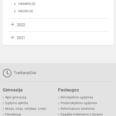
VASARIS (5)
SAUSIS (6)
2022
2021
Tvarkaraščiai
Gimnazija
Paslaugos
Apie gimnaziją
Ikimokyklinis ugdymas
Ugdymo aplinka
Priešmokyklinis ugdymas
Misija, vizija, vertybės, credo
Neformalusis švietimas
Pasiekimai
Pagalba mokiniams ir tėvams