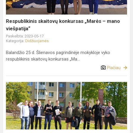
mano
viešpatija“
Respublikinis skaitovų konkursas „Marės – mano
viešpatija“
Paskelbta: 2023-05-17
Kategorija:
Didžiuojamės
Balandžio 25 d. Šlienavos pagrindinėje mokykloje vyko
respublikinis skaitovų konkursas „Ma...
Plačiau
Wiosenny
turniej
siatkówki