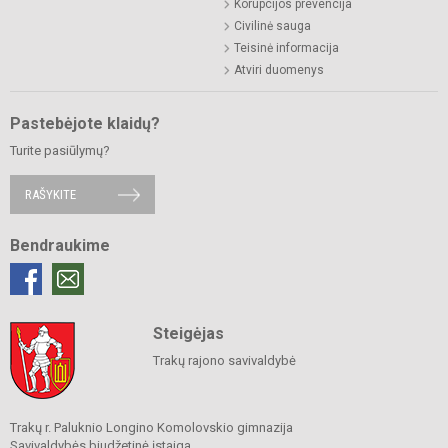
Korupcijos prevencija
Civilinė sauga
Teisinė informacija
Atviri duomenys
Pastebėjote klaidų?
Turite pasiūlymų?
RAŠYKITE
Bendraukime
Steigėjas
Trakų rajono savivaldybė
Trakų r. Paluknio Longino Komolovskio gimnazija
Savivaldybės biudžetinė įstaiga