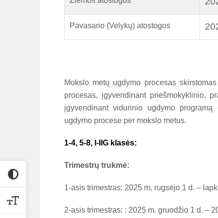
Žiemos atostogos
202
Pavasario (Velykų) atostogos
202
Mokslo metų ugdymo procesas skirstomas į
procesas, įgyvendinant
priešmokyklinio, p
įgyvendinant
vidurinio ugdymo programą
ugdymo procese per mokslo metus.
1-4, 5-8, I-IIG klasės:
Trimestrų trukmė:
1-asis trimestras: 2025 m. rugsėjo 1 d. – lapk
2-asis trimestras: : 2025 m. gruodžio 1 d. – 