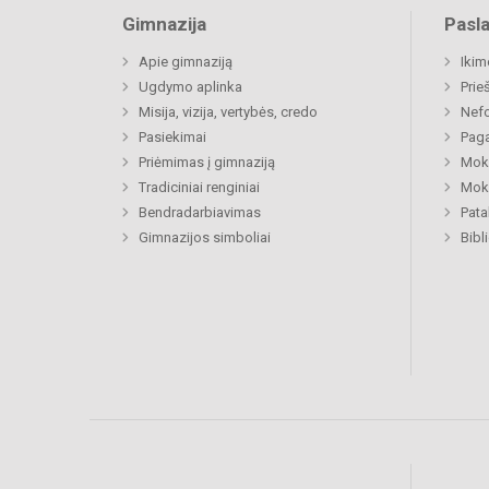
Gimnazija
Pasl
Apie gimnaziją
Ikim
Ugdymo aplinka
Prie
Misija, vizija, vertybės, credo
Nefo
Pasiekimai
Paga
Priėmimas į gimnaziją
Moki
Tradiciniai renginiai
Moki
Bendradarbiavimas
Pat
Gimnazijos simboliai
Bibl