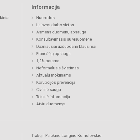
Informacija
kiniai
Nuorodos
Laisvos darbo vietos
Asmens duomenų apsauga
Konsultavimasis su visuomene
Dažniausiai užduodami klausimai
Pranešėjų apsauga
1,2% parama
Neformalusis švietimas
Aktualu mokiniams
Korupcijos prevencija
Civilinė sauga
Teisinė informacija
Atviri duomenys
Trakų r. Paluknio Longino Komolovskio