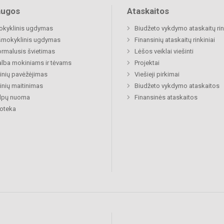
augos
Ataskaitos
okyklinis ugdymas
Biudžeto vykdymo ataskaitų rin
šmokyklinis ugdymas
Finansinių ataskaitų rinkiniai
rmalusis švietimas
Lėšos veiklai viešinti
lba mokiniams ir tėvams
Projektai
nių pavėžėjimas
Viešieji pirkimai
nių maitinimas
Biudžeto vykdymo ataskaitos
alpų nuoma
Finansinės ataskaitos
ioteka