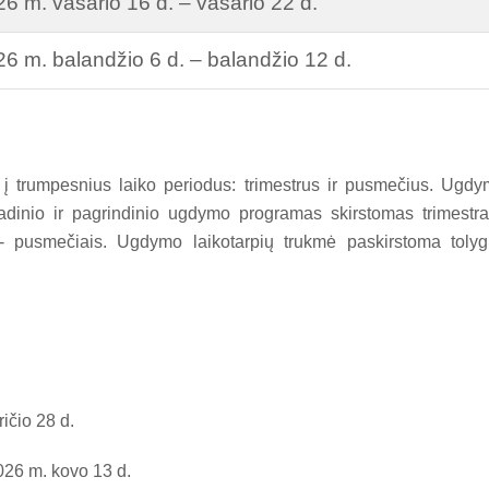
6 m. vasario 16 d. – vasario 22 d.
6 m. balandžio 6 d. – balandžio 12 d.
 trumpesnius laiko periodus: trimestrus ir pusmečius. Ugd
radinio ir pagrindinio ugdymo programas
skirstomas
trimestra
-
pusmečiais. Ugdymo laikotarpių trukmė paskirstoma tolyg
ričio 28 d.
2026 m. kovo 13 d.