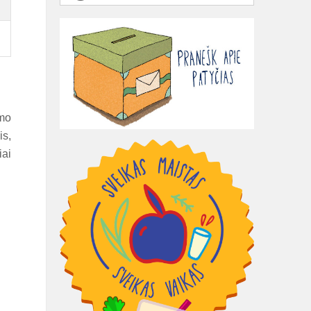
ymo
is,
iai