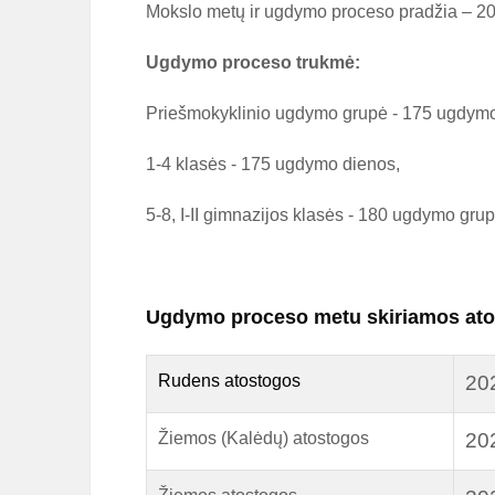
Mokslo metų ir ugdymo proceso pradžia – 20
Ugdymo proceso trukmė:
Priešmokyklinio ugdymo grupė - 175 ugdymo
1-4 klasės - 175 ugdymo dienos,
5-8, I-II gimnazijos klasės - 180 ugdymo grup
Ugdymo proceso metu skiriamos ato
Rudens atostogos
202
Žiemos (Kalėdų) atostogos
202