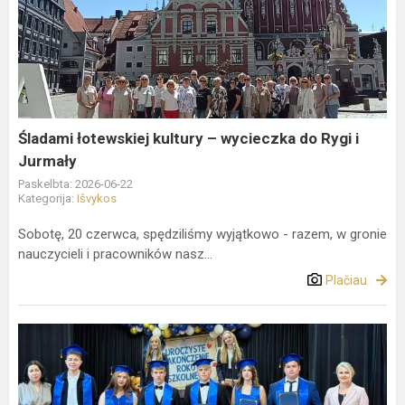
łotewskiej
kultury
–
wycieczka
do
Rygi
i
Śladami łotewskiej kultury – wycieczka do Rygi i
Jurmały
Jurmały
Paskelbta: 2026-06-22
Kategorija:
Išvykos
Sobotę, 20 czerwca, spędziliśmy wyjątkowo - razem, w gronie
nauczycieli i pracowników nasz...
Plačiau
Paskutinio
skambučio
šventė