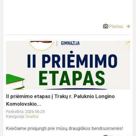
Plačiau
II
priėmimo
etapas
į
Trakų
r.
Paluknio
Longino
II priėmimo etapas į Trakų r. Paluknio Longino
Komolovskio...
Komolovskio...
Paskelbta: 2026-06-25
Kategorija:
Svarbu!
Kviečiame prisijungti prie mūsų draugiškos bendruomenės!