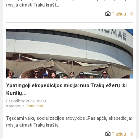
misija atrasti Trakų krašt...
Plačiau
Ypatingoji
ekspedicijos
misija:
nuo
Trakų
ežerų
iki
Kuršių...
Ypatingoji ekspedicijos misija: nuo Trakų ežerų iki
Kuršių...
Paskelbta: 2026-06-09
Kategorija:
Renginiai
Tęsdami vaikų socializacijos stovyklos „Paslapčių ekspedicija:
misija atrasti Trakų kraštą...
Plačiau