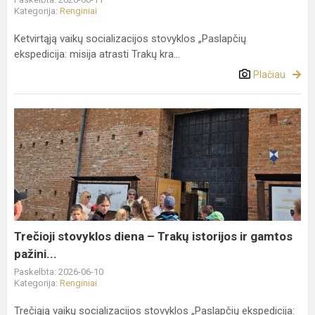
Kategorija:
Renginiai
Ketvirtąją vaikų socializacijos stovyklos „Paslapčių
ekspedicija: misija atrasti Trakų kra...
Plačiau
Trečioji
stovyklos
diena
–
Trakų
istorijos
ir
gamtos
Trečioji stovyklos diena – Trakų istorijos ir gamtos
pažini...
pažini...
Paskelbta: 2026-06-10
Kategorija:
Renginiai
Trečiąją vaikų socializacijos stovyklos „Paslapčių ekspedicija: