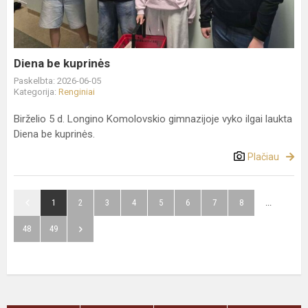
Diena be kuprinės
Paskelbta: 2026-06-05
Kategorija:
Renginiai
Birželio 5 d. Longino Komolovskio gimnazijoje vyko ilgai laukta
Diena be kuprinės.
Plačiau
1
2
3
4
5
6
7
8
...
48
49