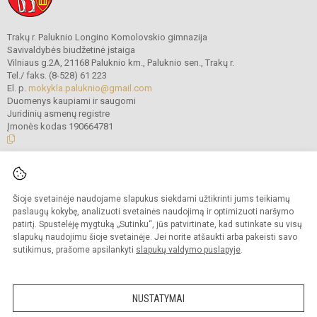
Trakų r. Paluknio Longino Komolovskio gimnazija
Savivaldybės biudžetinė įstaiga
Vilniaus g.2A, 21168 Paluknio km., Paluknio sen., Trakų r.
Tel./ faks. (8-528) 61 223
El. p.
mokykla.paluknio@gmail.com
Duomenys kaupiami ir saugomi
Juridinių asmenų registre
Įmonės kodas 190664781
© 2021. Trakų r. Paluknio Longino Komolovskio gimnazija. Visos teisės
saugomos.
Šioje svetainėje naudojame slapukus siekdami užtikrinti jums teikiamų
Kopijuoti turinį be raštiško gimnazijos administracijos sutikimo griežtai
draudžiama.
paslaugų kokybę, analizuoti svetainės naudojimą ir optimizuoti naršymo
patirtį. Spustelėję mygtuką „Sutinku“, jūs patvirtinate, kad sutinkate su visų
Prieinamumo paraiška
Slapukų valdymas
slapukų naudojimu šioje svetainėje. Jei norite atšaukti arba pakeisti savo
sutikimus, prašome apsilankyti
slapukų valdymo puslapyje
.
Sumanus būdas atnaujinti
mokyklos interneto
svetainę
NUSTATYMAI