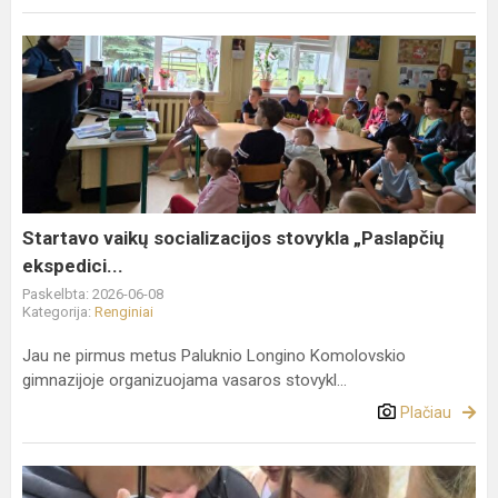
Startavo
vaikų
socializacijos
stovykla
„Paslapčių
ekspedici...
Startavo vaikų socializacijos stovykla „Paslapčių
ekspedici...
Paskelbta: 2026-06-08
Kategorija:
Renginiai
Jau ne pirmus metus Paluknio Longino Komolovskio
gimnazijoje organizuojama vasaros stovykl...
Plačiau
Integruota