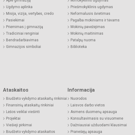
Apie gimnaziją
Ikimokyklinis ugdymas
Ugdymo aplinka
Priešmokyklinis ugdymas
Misija, vizija, vertybės, credo
Neformalusis švietimas
Pasiekimai
Pagalba mokiniams ir tėvams
Priėmimas į gimnaziją
Mokinių pavėžėjimas
Tradiciniai renginiai
Mokinių maitinimas
Bendradarbiavimas
Patalpų nuoma
Gimnazijos simboliai
Biblioteka
Ataskaitos
Informacija
Biudžeto vykdymo ataskaitų rinkiniai
Nuorodos
Finansinių ataskaitų rinkiniai
Laisvos darbo vietos
Lėšos veiklai viešinti
Asmens duomenų apsauga
Projektai
Konsultavimasis su visuomene
Viešieji pirkimai
Dažniausiai užduodami klausimai
Biudžeto vykdymo ataskaitos
Pranešėjų apsauga