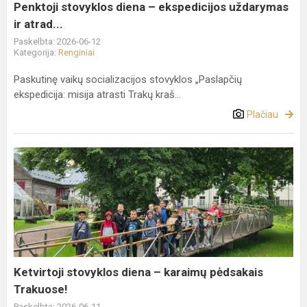
atrad...
Penktoji stovyklos diena – ekspedicijos uždarymas
ir atrad...
Paskelbta: 2026-06-12
Kategorija:
Renginiai
Paskutinę vaikų socializacijos stovyklos „Paslapčių
ekspedicija: misija atrasti Trakų kraš...
Plačiau
Ketvirtoji
stovyklos
diena
–
karaimų
pėdsakais
Trakuose!
Ketvirtoji stovyklos diena – karaimų pėdsakais
Trakuose!
Paskelbta: 2026-06-11