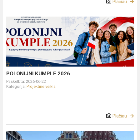
Plačiau
POLONIJNI
KUMPLE
2026
POLONIJNI KUMPLE 2026
Paskelbta: 2026-06-22
Kategorija:
Projektinė veikla
Plačiau
Śladami