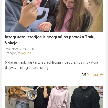
istorijos
ir
geografijos
pamoka
Trakų
Vokėje
Integruota istorijos ir geografijos pamoka Trakų
Vokėje
Paskelbta: 2026-06-08
Kategorija:
Išvykos
6 klasės mokiniai kartu su auklėtoja ir geografijos mokytoja
dalyvavo integruotoje istorij...
Plačiau
Diena
be
kuprinės