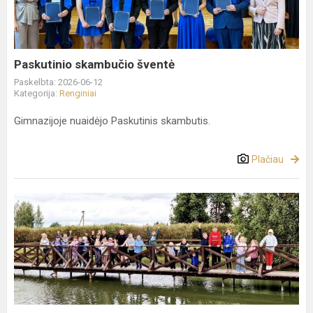
Paskutinio skambučio šventė
Paskelbta: 2026-06-12
Kategorija:
Renginiai
Gimnazijoje nuaidėjo Paskutinis skambutis.
Plačiau
Penktoji
stovyklos
diena
–
ekspedicijos
uždarymas
ir