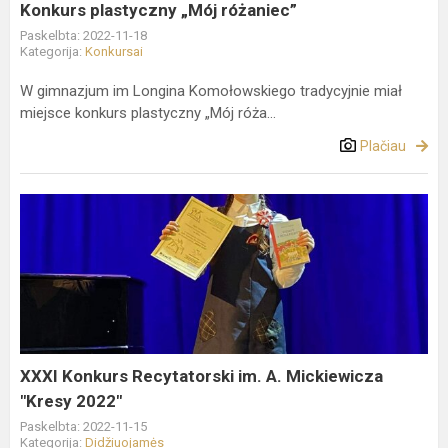
Konkurs plastyczny „Mój różaniec”
Paskelbta: 2022-11-18
Kategorija:
Konkursai
W gimnazjum im Longina Komołowskiego tradycyjnie miał
miejsce konkurs plastyczny „Mój róża...
Plačiau
XXXI
Konkurs
Recytatorski
im.
A.
Mickiewicza
"Kresy
2022"
XXXI Konkurs Recytatorski im. A. Mickiewicza
"Kresy 2022"
Paskelbta: 2022-11-15
Kategorija:
Didžiuojamės