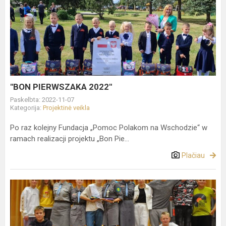
"BON
PIERWSZAKA
2022"
"BON PIERWSZAKA 2022"
Paskelbta: 2022-11-07
Kategorija:
Projektinė veikla
Po raz kolejny Fundacja „Pomoc Polakom na Wschodzie“ w
ramach realizacji projektu „Bon Pie...
Plačiau
W
POŁUKNIU
DZIAŁA
DRUŻYNA