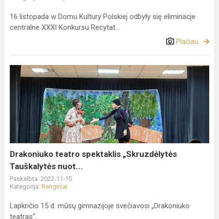
16 listopada w Domu Kultury Polskiej odbyły się eliminacje
centralne XXXI Konkursu Recytat...
Plačiau
Drakoniuko
teatro
spektaklis
„Skruzdėlytės
Tauškalytės
nuot...
Drakoniuko teatro spektaklis „Skruzdėlytės
Tauškalytės nuot...
Paskelbta: 2022-11-15
Kategorija:
Renginiai
Lapkričio 15 d. mūsų gimnazijoje svečiavosi „Drakoniuko
teatras“.