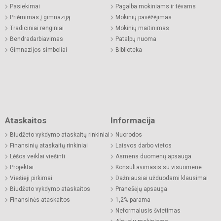
Pasiekimai
Pagalba mokiniams ir tėvams
Priėmimas į gimnaziją
Mokinių pavėžėjimas
Tradiciniai renginiai
Mokinių maitinimas
Bendradarbiavimas
Patalpų nuoma
Gimnazijos simboliai
Biblioteka
Ataskaitos
Informacija
Biudžeto vykdymo ataskaitų rinkiniai
Nuorodos
Finansinių ataskaitų rinkiniai
Laisvos darbo vietos
Lėšos veiklai viešinti
Asmens duomenų apsauga
Projektai
Konsultavimasis su visuomene
Viešieji pirkimai
Dažniausiai užduodami klausimai
Biudžeto vykdymo ataskaitos
Pranešėjų apsauga
Finansinės ataskaitos
1,2% parama
Neformalusis švietimas