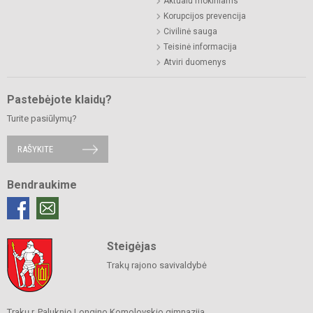
Aktualu mokiniams
Korupcijos prevencija
Civilinė sauga
Teisinė informacija
Atviri duomenys
Pastebėjote klaidų?
Turite pasiūlymų?
RAŠYKITE
Bendraukime
Steigėjas
Trakų rajono savivaldybė
Trakų r. Paluknio Longino Komolovskio gimnazija