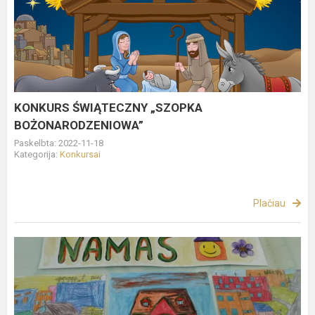
ŚWIĄTECZNY
„SZOPKA
BOŻONARODZENIOWA”
KONKURS ŚWIĄTECZNY „SZOPKA
BOŻONARODZENIOWA”
Paskelbta: 2022-11-18
Kategorija:
Konkursai
Plačiau
TOLERANCIJOS
DIENOS
MINĖJIMAS
PALUKNIO
LONGINO