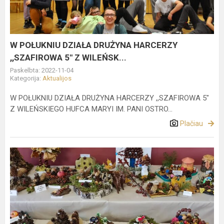
HARCERZY
,,SZAFIROWA
5"
Z
W POŁUKNIU DZIAŁA DRUŻYNA HARCERZY
WILEŃSK...
,,SZAFIROWA 5" Z WILEŃSK...
Paskelbta: 2022-11-04
Kategorija:
Aktualijos
W POŁUKNIU DZIAŁA DRUŻYNA HARCERZY ,,SZAFIROWA 5"
Z WILEŃSKIEGO HUFCA MARYI IM. PANI OSTRO...
Plačiau
Wystawa
pt.
"Dary
jesieni"