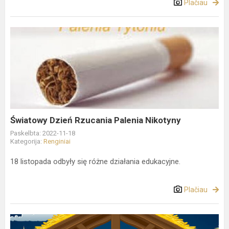
Plačiau
Światowy
Dzień
Rzucania
Palenia
Nikotyny
Światowy Dzień Rzucania Palenia Nikotyny
Paskelbta: 2022-11-18
Kategorija:
Renginiai
18 listopada odbyły się różne działania edukacyjne.
Plačiau
KONKURS