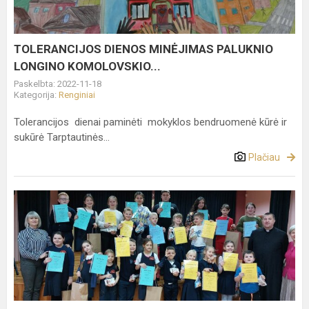
KOMOLOVSKIO...
TOLERANCIJOS DIENOS MINĖJIMAS PALUKNIO
LONGINO KOMOLOVSKIO...
Paskelbta: 2022-11-18
Kategorija:
Renginiai
Tolerancijos dienai paminėti mokyklos bendruomenė kūrė ir
sukūrė Tarptautinės...
Plačiau
Konkurs
plastyczny
„Mój
różaniec”