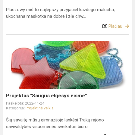
Pluszowy miś to najlepszy przyjaciel każdego malucha,
ukochana maskotka na dobre i złe chw...
Plačiau
Projektas
"Saugus
elgesys
eisme"
Projektas "Saugus elgesys eisme"
Paskelbta: 2022-11-24
Kategorija:
Projektinė veikla
Šią savaitę mūsų gimnazijoje lankėsi Trakų rajono
savivaldybės visuomenės sveikatos biuro...