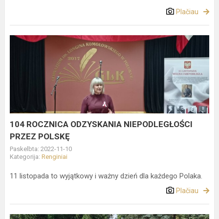
Plačiau
104
ROCZNICA
ODZYSKANIA
NIEPODLEGŁOŚCI
PRZEZ
POLSKĘ
104 ROCZNICA ODZYSKANIA NIEPODLEGŁOŚCI
PRZEZ POLSKĘ
Paskelbta: 2022-11-10
Kategorija:
Renginiai
11 listopada to wyjątkowy i ważny dzień dla każdego Polaka.
Plačiau