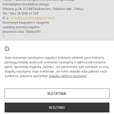
Savivaldybės biudžetinė įstaiga
Vilniaus g.2A, 21168 Paluknio km., Paluknio sen., Trakų r.
Tel./ faks. (8-528) 61 223
El. p.
mokykla.paluknio@gmail.com
Duomenys kaupiami ir saugomi
Juridinių asmenų registre
Įmonės kodas 190664781
© 2021. Trakų r. Paluknio Longino Komolovskio gimnazija. Visos teisės
saugomos.
Šioje svetainėje naudojame slapukus siekdami užtikrinti jums teikiamų
Kopijuoti turinį be raštiško gimnazijos administracijos sutikimo griežtai
draudžiama.
paslaugų kokybę, analizuoti svetainės naudojimą ir optimizuoti naršymo
patirtį. Spustelėję mygtuką „Sutinku“, jūs patvirtinate, kad sutinkate su visų
Prieinamumo paraiška
Slapukų valdymas
slapukų naudojimu šioje svetainėje. Jei norite atšaukti arba pakeisti savo
sutikimus, prašome apsilankyti
slapukų valdymo puslapyje
.
Sumanus būdas atnaujinti
mokyklos interneto
svetainę
NUSTATYMAI
NESUTINKU