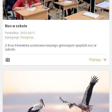
Noc w szkole
Paskelbta: 2022-04-11
Kategorija:
Renginiai
Z 8 na 9 kwietnia uczniowie naszego gimnazjum spędzili noc w
szkole.
Plačiau
G