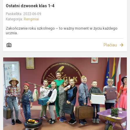
Ostatni dzwonek klas 1-4
Paskelbta: 2022-06-09
Kategorija:
Renginiai
Zakończenie roku szkolnego – to ważny moment w życiu każdego
ucznia.
Plačiau
N
B
D
c
D
b
p