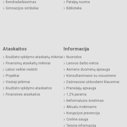
Bendradarbiavimas
Patalpų nuoma
Gimnazijos simboliai
Biblioteka
Ataskaitos
Informacija
Biudžeto vykdymo ataskaitų rinkiniai
Nuorodos
Finansinių ataskaitų rinkiniai
Laisvos darbo vietos
Lėšos veiklai viešinti
Asmens duomenų apsauga
Projektai
Konsultavimasis su visuomene
Viešieji pirkimai
Dažniausiai užduodami klausimai
Biudžeto vykdymo ataskaitos
Pranešėjų apsauga
Finansinės ataskaitos
1,2% parama
Neformalusis švietimas
Aktualu mokiniams
Korupcijos prevencija
Civilinė sauga
Teisinė informacija