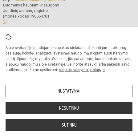
Duomenys kaupiami ir saugomi
Juridinių asmenų registre
Įmonės kodas 190664781
© 2021. Trakų r. Paluknio Longino Komolovskio gimnazija. Visos teisės
saugomos.
Šioje svetainėje naudojame slapukus siekdami užtikrinti jums teikiamų
Kopijuoti turinį be raštiško gimnazijos administracijos sutikimo griežtai
draudžiama.
paslaugų kokybę, analizuoti svetainės naudojimą ir optimizuoti naršymo
patirtį. Spustelėję mygtuką „Sutinku“, jūs patvirtinate, kad sutinkate su visų
Prieinamumo paraiška
Slapukų valdymas
slapukų naudojimu šioje svetainėje. Jei norite atšaukti arba pakeisti savo
sutikimus, prašome apsilankyti
slapukų valdymo puslapyje
.
Sumanus būdas atnaujinti
mokyklos interneto
svetainę
NUSTATYMAI
NESUTINKU
SUTINKU