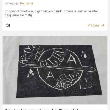
Kategorija:
Renginiai
Longino Komolovskio gimnazijos bendruomenė susirinko pasitikti
naujų mokslo metų...
Plačiau
Z
s
l
s
o
"