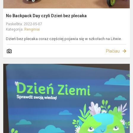
No Backpack Day czyli Dzień bez plecaka
Paskelbta: 2022-05-07
Kategorija:
Renginiai
Dzień bez plecaka coraz częściej pojawia się w szkołach na Litwie.
Plačiau
Ž
d