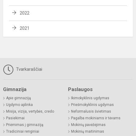
2022
2021
Tvarkaraščiai
Gimnazija
Paslaugos
Apie gimnaziją
Ikimokyklinis ugdymas
Ugdymo aplinka
Priešmokyklinis ugdymas
Misija, vizija, vertybės, credo
Neformalusis švietimas
Pasiekimai
Pagalba mokiniams ir tėvams
Priėmimas į gimnaziją
Mokinių pavėžėjimas
Tradiciniai renginiai
Mokinių maitinimas