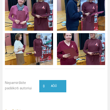
Nepamirškite
0
AČIŪ
padėkoti autoriui