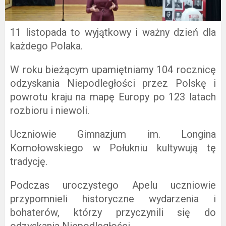
11 listopada to wyjątkowy i ważny dzień dla
każdego Polaka.
W roku bieżącym upamiętniamy 104 rocznicę
odzyskania Niepodległości przez Polskę i
powrotu kraju na mapę Europy po 123 latach
rozbioru i niewoli.
Uczniowie Gimnazjum im. Longina
Komołowskiego w Połukniu kultywują tę
tradycję.
Podczas uroczystego Apelu uczniowie
przypomnieli historyczne wydarzenia i
bohaterów, którzy przyczynili się do