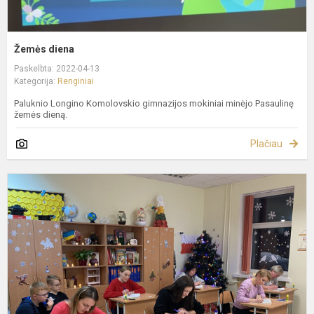
Žemės diena
Paskelbta: 2022-04-13
Kategorija:
Renginiai
Paluknio Longino Komolovskio gimnazijos mokiniai minėjo Pasaulinę
žemės dieną.
Plačiau
N
s