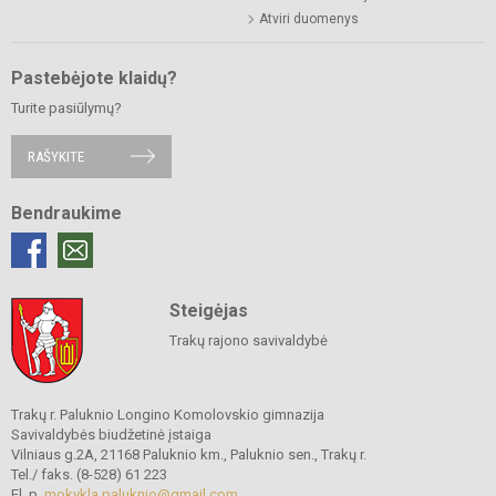
Atviri duomenys
Pastebėjote klaidų?
Turite pasiūlymų?
RAŠYKITE
Bendraukime
Steigėjas
Trakų rajono savivaldybė
Trakų r. Paluknio Longino Komolovskio gimnazija
Savivaldybės biudžetinė įstaiga
Vilniaus g.2A, 21168 Paluknio km., Paluknio sen., Trakų r.
Tel./ faks. (8-528) 61 223
El. p.
mokykla.paluknio@gmail.com