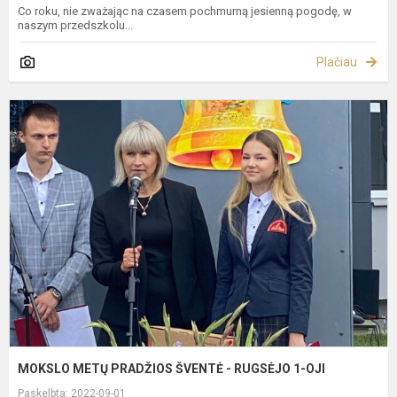
Co roku, nie zważając na czasem pochmurną jesienną pogodę, w
naszym przedszkolu...
Plačiau
M
M
P
Š
-
R
1
O
MOKSLO METŲ PRADŽIOS ŠVENTĖ - RUGSĖJO 1-OJI
Paskelbta: 2022-09-01