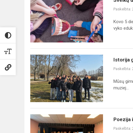
Sveikų 
dantukų
Paskelbta:
paslaptys
Kovo 5 di
vyko eduka
Istorija
Istorija
gyvai:
Paskelbta:
mokymasis
bendradarbiaujant
Mūsų gimn
muziej...
Poezija
Poezija 
ir
Paskelbta:
istorija