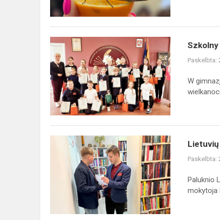
gimnazjum
–
spotkanie
z...
Szkolny
Szkolny
konkurs
Paskelbta:
wielkanocny
pod
W gimnazj
hasłem
wielkanocn
„Koszyczek
wielkanoc...
Lietuvių
Lietuvių
kalbos
Paskelbta:
dienos
Paluknio
Paluknio L
bibliotekoje:
mokytoja K
pažinimas
per...