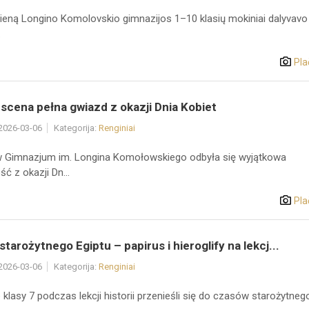
ieną Longino Komolovskio gimnazijos 1–10 klasių mokiniai dalyvavo
.
Pla
scena pełna gwiazd z okazji Dnia Kobiet
 2026-03-06
Kategorija:
Renginiai
 Gimnazjum im. Longina Komołowskiego odbyła się wyjątkowa
ć z okazji Dn...
Pla
starożytnego Egiptu – papirus i hieroglify na lekcj...
 2026-03-06
Kategorija:
Renginiai
klasy 7 podczas lekcji historii przenieśli się do czasów starożytneg