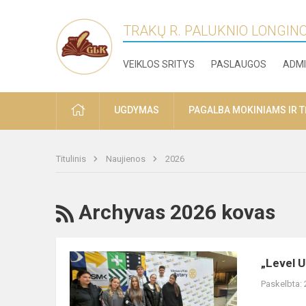
TRAKŲ R. PALUKNIO LONGIN
VEIKLOS SRITYS
PASLAUGOS
ADMI
PRADŽIA
UGDYMAS
PAGALBA MOKINIAMS IR 
Titulinis
Naujienos
2026
RSS
Archyvas 2026 kovas
„Level
„Level U
Up“
Paskelbta:
renginys,