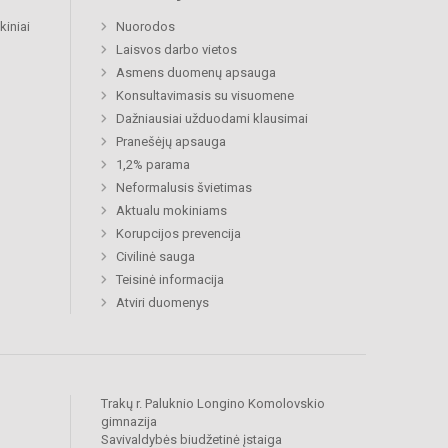
kiniai
Nuorodos
Laisvos darbo vietos
Asmens duomenų apsauga
Konsultavimasis su visuomene
Dažniausiai užduodami klausimai
Pranešėjų apsauga
1,2% parama
Neformalusis švietimas
Aktualu mokiniams
Korupcijos prevencija
Civilinė sauga
Teisinė informacija
Atviri duomenys
Trakų r. Paluknio Longino Komolovskio
gimnazija
Savivaldybės biudžetinė įstaiga