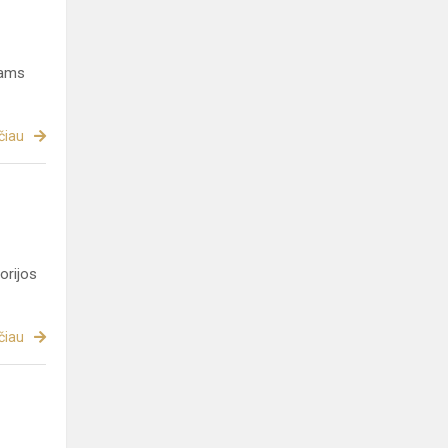
iams
čiau
orijos
čiau