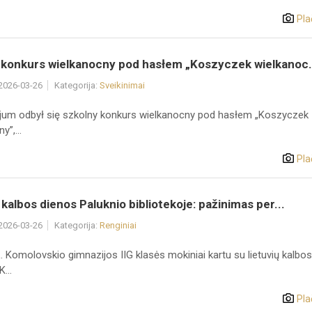
Pla
 konkurs wielkanocny pod hasłem „Koszyczek wielkanoc.
 2026-03-26
Kategorija:
Sveikinimai
um odbył się szkolny konkurs wielkanocny pod hasłem „Koszyczek
y”,...
Pla
 kalbos dienos Paluknio bibliotekoje: pažinimas per...
 2026-03-26
Kategorija:
Renginiai
. Komolovskio gimnazijos IIG klasės mokiniai kartu su lietuvių kalbos
...
Pla