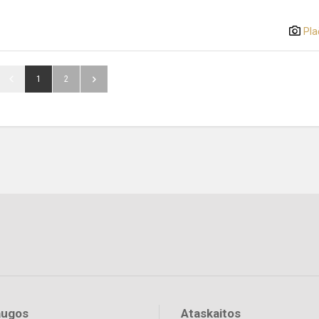
Pla
1
2
augos
Ataskaitos