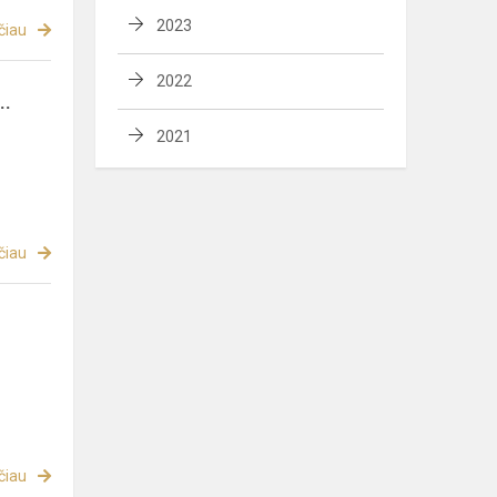
2023
čiau
2022
..
2021
čiau
čiau