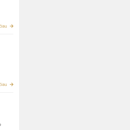
čiau
čiau
o