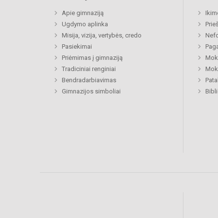
Apie gimnaziją
Ikim
Ugdymo aplinka
Prie
Misija, vizija, vertybės, credo
Nefo
Pasiekimai
Paga
Priėmimas į gimnaziją
Moki
Tradiciniai renginiai
Moki
Bendradarbiavimas
Pat
Gimnazijos simboliai
Bibl