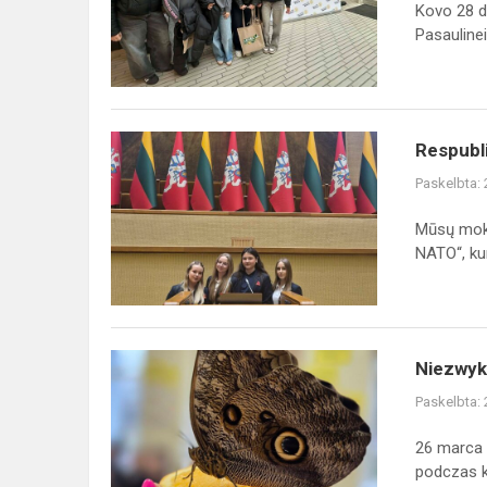
skirtas
Kovo 28 d
Pasaulinei
Pasaulinei 
pinigų
savaitei
pam...
Respublikinis
Respubl
rašinių
Paskelbta:
konkursas
„Mes
Mūsų moky
esame
NATO“, kurį
NATO“
Niezwykła
Niezwyk
lekcja
Paskelbta:
przyrody
w
26 marca 
naszym
podczas kt