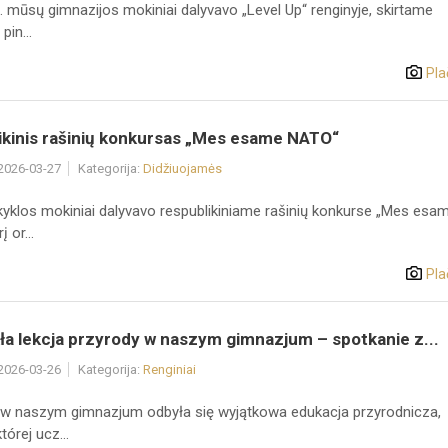
. mūsų gimnazijos mokiniai dalyvavo „Level Up“ renginyje, skirtame
pin...
Pla
ikinis rašinių konkursas „Mes esame NATO“
 2026-03-27
Kategorija:
Didžiuojamės
klos mokiniai dalyvavo respublikiniame rašinių konkurse „Mes esa
 or...
Pla
ła lekcja przyrody w naszym gimnazjum – spotkanie z...
 2026-03-26
Kategorija:
Renginiai
w naszym gimnazjum odbyła się wyjątkowa edukacja przyrodnicza,
órej ucz...