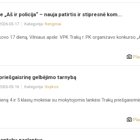
 „Aš ir policija“ – nauja patirtis ir stipresnė kom...
 2026-03-17
Kategorija:
Renginiai
kovo 17 dieną, Vilniaus apskr. VPK Trakų r. PK organizavo konkurso „A
Pla
 priešgaisrinę gelbėjimo tarnybą
 2026-03-16
Kategorija:
Išvykos
eną 4 ir 5 klasių mokiniai su mokytojomis lankėsi Trakų priešgaisrinė
Pla