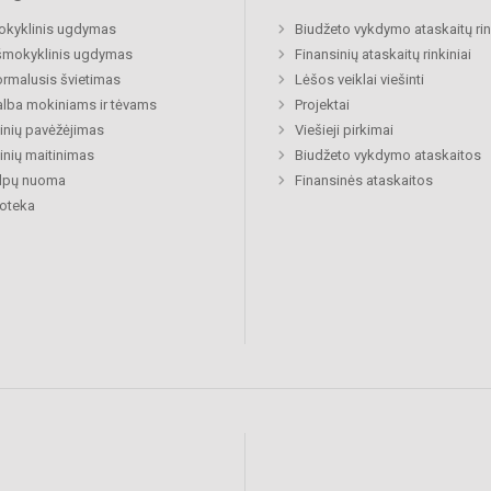
okyklinis ugdymas
Biudžeto vykdymo ataskaitų rin
šmokyklinis ugdymas
Finansinių ataskaitų rinkiniai
rmalusis švietimas
Lėšos veiklai viešinti
lba mokiniams ir tėvams
Projektai
nių pavėžėjimas
Viešieji pirkimai
nių maitinimas
Biudžeto vykdymo ataskaitos
alpų nuoma
Finansinės ataskaitos
ioteka