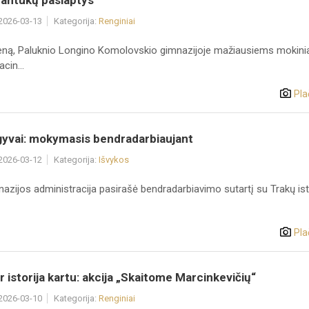
dantukų paslaptys
 2026-03-13
Kategorija:
Renginiai
eną, Paluknio Longino Komolovskio gimnazijoje mažiausiems mokin
cin...
Pla
 gyvai: mokymasis bendradarbiaujant
 2026-03-12
Kategorija:
Išvykos
azijos administracija pasirašė bendradarbiavimo sutartį su Trakų ist
Pla
ir istorija kartu: akcija „Skaitome Marcinkevičių“
 2026-03-10
Kategorija:
Renginiai