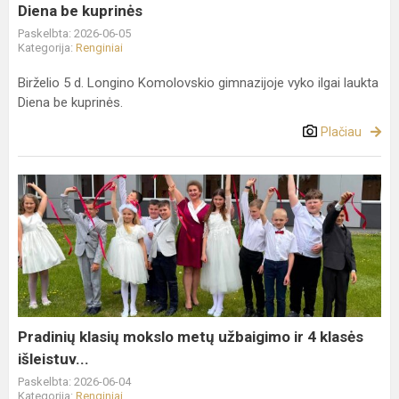
Diena be kuprinės
Paskelbta: 2026-06-05
Kategorija:
Renginiai
Birželio 5 d. Longino Komolovskio gimnazijoje vyko ilgai laukta
Diena be kuprinės.
Plačiau
Pradinių
klasių
mokslo
metų
užbaigimo
ir
4
klasės
Pradinių klasių mokslo metų užbaigimo ir 4 klasės
išleistuv...
išleistuv...
Paskelbta: 2026-06-04
Kategorija:
Renginiai