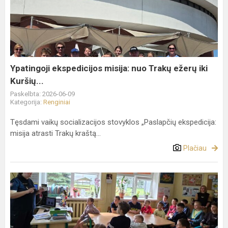
misija:
nuo
Trakų
ežerų
iki
Kuršių...
Ypatingoji ekspedicijos misija: nuo Trakų ežerų iki
Kuršių...
Paskelbta: 2026-06-09
Kategorija:
Renginiai
Tęsdami vaikų socializacijos stovyklos „Paslapčių ekspedicija:
misija atrasti Trakų kraštą...
Plačiau
Startavo
vaikų
socializacijos
stovykla
„Paslapčių