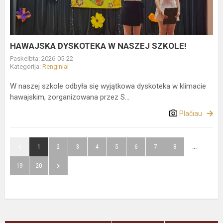
SZKOLE!
HAWAJSKA DYSKOTEKA W NASZEJ SZKOLE!
Paskelbta: 2026-05-22
Kategorija:
Renginiai
W naszej szkole odbyła się wyjątkowa dyskoteka w klimacie
hawajskim, zorganizowana przez S...
Plačiau
1
2
3
4
5
6
7
8
...
19
20