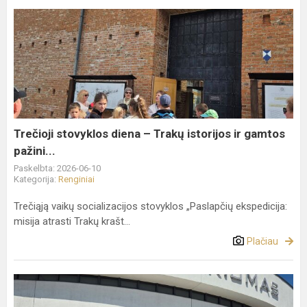
Trečioji
stovyklos
diena
–
Trakų
istorijos
ir
gamtos
Trečioji stovyklos diena – Trakų istorijos ir gamtos
pažini...
pažini...
Paskelbta: 2026-06-10
Kategorija:
Renginiai
Trečiąją vaikų socializacijos stovyklos „Paslapčių ekspedicija:
misija atrasti Trakų krašt...
Plačiau
Ypatingoji
ekspedicijos