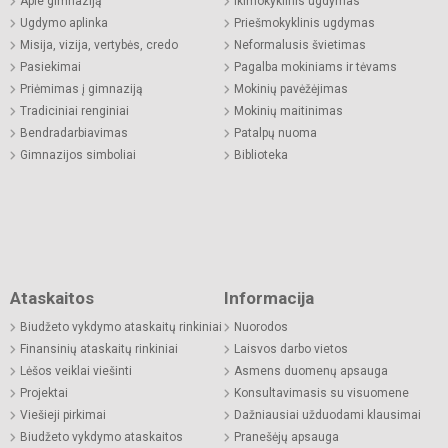
Apie gimnaziją
Ikimokyklinis ugdymas
Ugdymo aplinka
Priešmokyklinis ugdymas
Misija, vizija, vertybės, credo
Neformalusis švietimas
Pasiekimai
Pagalba mokiniams ir tėvams
Priėmimas į gimnaziją
Mokinių pavėžėjimas
Tradiciniai renginiai
Mokinių maitinimas
Bendradarbiavimas
Patalpų nuoma
Gimnazijos simboliai
Biblioteka
Ataskaitos
Informacija
Biudžeto vykdymo ataskaitų rinkiniai
Nuorodos
Finansinių ataskaitų rinkiniai
Laisvos darbo vietos
Lėšos veiklai viešinti
Asmens duomenų apsauga
Projektai
Konsultavimasis su visuomene
Viešieji pirkimai
Dažniausiai užduodami klausimai
Biudžeto vykdymo ataskaitos
Pranešėjų apsauga