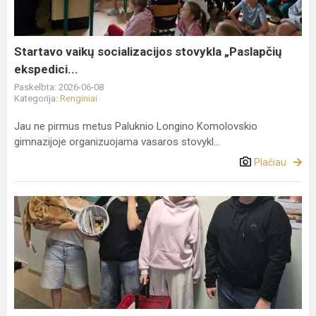
ekspedici...
Startavo vaikų socializacijos stovykla „Paslapčių
ekspedici...
Paskelbta: 2026-06-08
Kategorija:
Renginiai
Jau ne pirmus metus Paluknio Longino Komolovskio
gimnazijoje organizuojama vasaros stovykl...
Plačiau
Diena
be
kuprinės