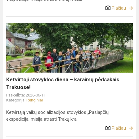
Plačiau
Ketvirtoji
stovyklos
diena
–
karaimų
pėdsakais
Trakuose!
Ketvirtoji stovyklos diena – karaimų pėdsakais
Trakuose!
Paskelbta: 2026-06-11
Kategorija:
Renginiai
Ketvirtąją vaikų socializacijos stovyklos „Paslapčių
ekspedicija: misija atrasti Trakų kra...
Plačiau