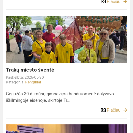
Plačiau
Trakų
miesto
šventė
Trakų miesto šventė
Paskelbta: 2026-05-30
Kategorija:
Renginiai
Gegužės 30 d. mūsų gimnazijos bendruomenė dalyvavo
iškilmingoje eisenoje, skirtoje Tr...
Plačiau
Niezwykły