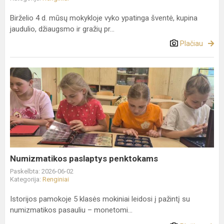
Birželio 4 d. mūsų mokykloje vyko ypatinga šventė, kupina
jaudulio, džiaugsmo ir gražių pr...
Plačiau
Numizmatikos
paslaptys
penktokams
Numizmatikos paslaptys penktokams
Paskelbta: 2026-06-02
Kategorija:
Renginiai
Istorijos pamokoje 5 klasės mokiniai leidosi į pažintį su
numizmatikos pasauliu – monetomi...