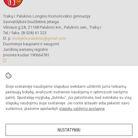
Trakų r. Paluknio Longino Komolovskio gimnazija
Savivaldybės biudžetinė įstaiga
Vilniaus g.2A, 21168 Paluknio km., Paluknio sen., Trakų r.
Tel./ faks. (8-528) 61 223
El. p.
mokykla.paluknio@gmail.com
Duomenys kaupiami ir saugomi
Juridinių asmenų registre
Įmonės kodas 190664781
© 2021. Trakų r. Paluknio Longino Komolovskio gimnazija. Visos teisės
saugomos.
Šioje svetainėje naudojame slapukus siekdami užtikrinti jums teikiamų
Kopijuoti turinį be raštiško gimnazijos administracijos sutikimo griežtai
draudžiama.
paslaugų kokybę, analizuoti svetainės naudojimą ir optimizuoti naršymo
patirtį. Spustelėję mygtuką „Sutinku“, jūs patvirtinate, kad sutinkate su visų
Prieinamumo paraiška
Slapukų valdymas
slapukų naudojimu šioje svetainėje. Jei norite atšaukti arba pakeisti savo
sutikimus, prašome apsilankyti
slapukų valdymo puslapyje
.
Sumanus būdas atnaujinti
mokyklos interneto
svetainę
NUSTATYMAI