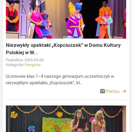
spektakl
„Kopciuszek”
w
Domu
Kultury
Polskiej
w
Niezwykły spektakl „Kopciuszek” w Domu Kultury
W...
Polskiej w W...
Paskelbta: 2026-05-28
Kategorija:
Renginiai
Uczniowie klas 1–4 naszego gimnazjum uczestniczyli w
niezwykłym spektaklu „Kopciuszek”, kt...
Plačiau
HAWAJSKA
DYSKOTEKA
W
NASZEJ