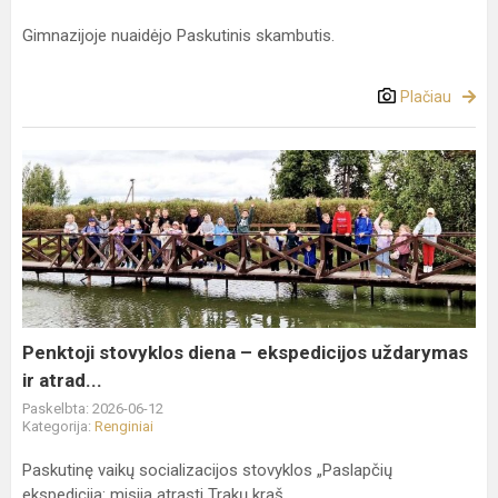
Gimnazijoje nuaidėjo Paskutinis skambutis.
Plačiau
Penktoji
stovyklos
diena
–
ekspedicijos
uždarymas
ir
atrad...
Penktoji stovyklos diena – ekspedicijos uždarymas
ir atrad...
Paskelbta: 2026-06-12
Kategorija:
Renginiai
Paskutinę vaikų socializacijos stovyklos „Paslapčių
ekspedicija: misija atrasti Trakų kraš...