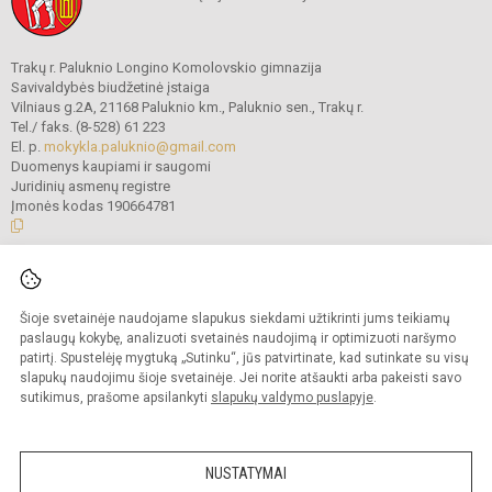
Trakų r. Paluknio Longino Komolovskio gimnazija
Savivaldybės biudžetinė įstaiga
Vilniaus g.2A, 21168 Paluknio km., Paluknio sen., Trakų r.
Tel./ faks. (8-528) 61 223
El. p.
mokykla.paluknio@gmail.com
Duomenys kaupiami ir saugomi
Juridinių asmenų registre
Įmonės kodas 190664781
© 2021. Trakų r. Paluknio Longino Komolovskio gimnazija. Visos teisės
saugomos.
Šioje svetainėje naudojame slapukus siekdami užtikrinti jums teikiamų
Kopijuoti turinį be raštiško gimnazijos administracijos sutikimo griežtai
draudžiama.
paslaugų kokybę, analizuoti svetainės naudojimą ir optimizuoti naršymo
patirtį. Spustelėję mygtuką „Sutinku“, jūs patvirtinate, kad sutinkate su visų
Prieinamumo paraiška
Slapukų valdymas
slapukų naudojimu šioje svetainėje. Jei norite atšaukti arba pakeisti savo
sutikimus, prašome apsilankyti
slapukų valdymo puslapyje
.
Sumanus būdas atnaujinti
mokyklos interneto
svetainę
NUSTATYMAI