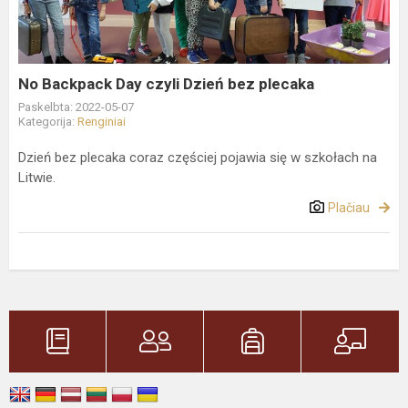
Dzień
bez
plecaka
No Backpack Day czyli Dzień bez plecaka
Paskelbta: 2022-05-07
Kategorija:
Renginiai
Dzień bez plecaka coraz częściej pojawia się w szkołach na
Litwie.
Plačiau