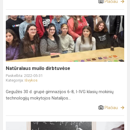
Plačiau
Natūralaus
muilo
dirbtuvėse
Natūralaus muilo dirbtuvėse
Paskelbta: 2022-05-31
Kategorija:
Išvykos
Gegužės 30 d. grupė gimnazijos 6-8, I-IVG klasių mokinių
technologijų mokytojos Natalijos...
Plačiau
Prezidentūra