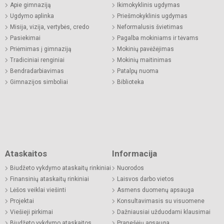
Apie gimnaziją
Ikimokyklinis ugdymas
Ugdymo aplinka
Priešmokyklinis ugdymas
Misija, vizija, vertybės, credo
Neformalusis švietimas
Pasiekimai
Pagalba mokiniams ir tėvams
Priėmimas į gimnaziją
Mokinių pavėžėjimas
Tradiciniai renginiai
Mokinių maitinimas
Bendradarbiavimas
Patalpų nuoma
Gimnazijos simboliai
Biblioteka
Ataskaitos
Informacija
Biudžeto vykdymo ataskaitų rinkiniai
Nuorodos
Finansinių ataskaitų rinkiniai
Laisvos darbo vietos
Lėšos veiklai viešinti
Asmens duomenų apsauga
Projektai
Konsultavimasis su visuomene
Viešieji pirkimai
Dažniausiai užduodami klausimai
Biudžeto vykdymo ataskaitos
Pranešėjų apsauga