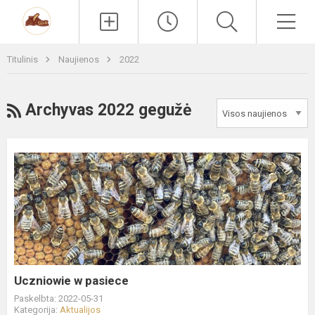
Paieška
Men
Titulinis
Naujienos
2022
RSS
Archyvas 2022 gegužė
Uczniowie
w
pasiece
Uczniowie w pasiece
Paskelbta: 2022-05-31
Kategorija:
Aktualijos