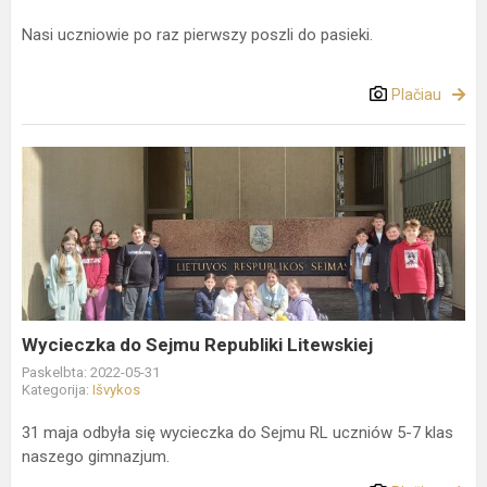
Nasi uczniowie po raz pierwszy poszli do pasieki.
Plačiau
Wycieczka
do
Sejmu
Republiki
Litewskiej
Wycieczka do Sejmu Republiki Litewskiej
Paskelbta: 2022-05-31
Kategorija:
Išvykos
31 maja odbyła się wycieczka do Sejmu RL uczniów 5-7 klas
naszego gimnazjum.