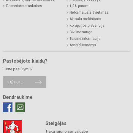
Finansinės ataskaitos
1,2% parama
Neformalusis švietimas
Aktualu mokiniams
Korupcijos prevencija
Civilinė sauga
Teisinė informacija
Atviri duomenys
Pastebėjote klaidų?
Turite pasiūlymų?
RAŠYKITE
Bendraukime
Steigėjas
Trakų rajono savivaldybė