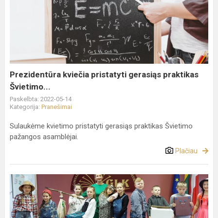
kviečia
pristatyti
gerasiąs
praktikas
Švietimo...
Prezidentūra kviečia pristatyti gerasiąs praktikas
Švietimo...
Paskelbta: 2022-05-14
Kategorija:
Pranešimai
Sulaukėme kvietimo pristatyti gerasiąs praktikas Švietimo
pažangos asamblėjai.
Plačiau
No
Backpack
Day
czyli