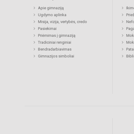
Apie gimnaziją
Ikim
Ugdymo aplinka
Prie
Misija, vizija, vertybės, credo
Nefo
Pasiekimai
Paga
Priėmimas į gimnaziją
Moki
Tradiciniai renginiai
Moki
Bendradarbiavimas
Pat
Gimnazijos simboliai
Bibl