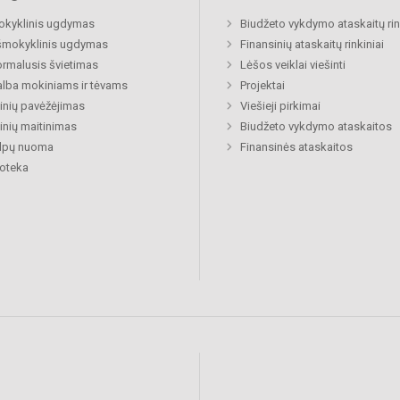
okyklinis ugdymas
Biudžeto vykdymo ataskaitų rin
šmokyklinis ugdymas
Finansinių ataskaitų rinkiniai
rmalusis švietimas
Lėšos veiklai viešinti
lba mokiniams ir tėvams
Projektai
nių pavėžėjimas
Viešieji pirkimai
nių maitinimas
Biudžeto vykdymo ataskaitos
alpų nuoma
Finansinės ataskaitos
ioteka