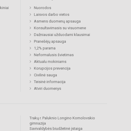
kiniai
Nuorodos
Laisvos darbo vietos
Asmens duomenų apsauga
Konsultavimasis su visuomene
Dažniausiai užduodami klausimai
Pranešėjų apsauga
1,2% parama
Neformalusis švietimas
Aktualu mokiniams
Korupcijos prevencija
Civilinė sauga
Teisinė informacija
Atviri duomenys
Trakų r. Paluknio Longino Komolovskio
gimnazija
Savivaldybės biudžetinė įstaiga