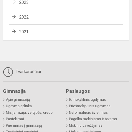
2023
2022
2021
Tvarkaraščiai
Gimnazija
Paslaugos
Apie gimnaziją
Ikimokyklinis ugdymas
Ugdymo aplinka
Priešmokyklinis ugdymas
Misija, vizija, vertybės, credo
Neformalusis švietimas
Pasiekimai
Pagalba mokiniams ir tėvams
Priėmimas į gimnaziją
Mokinių pavėžėjimas
Tradiciniai renginiai
Mokinių maitinimas