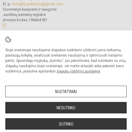
El. p.
mokykla.paluknio@gmail.com
Duomenys kaupiami ir saugomi
Juridinių asmenų registre
Įmonės kodas 190664781
© 2021. Trakų r. Paluknio Longino Komolovskio gimnazija. Visos teisės
saugomos.
Šioje svetainėje naudojame slapukus siekdami užtikrinti jums teikiamų
Kopijuoti turinį be raštiško gimnazijos administracijos sutikimo griežtai
draudžiama.
paslaugų kokybę, analizuoti svetainės naudojimą ir optimizuoti naršymo
patirtį. Spustelėję mygtuką „Sutinku“, jūs patvirtinate, kad sutinkate su visų
Prieinamumo paraiška
Slapukų valdymas
slapukų naudojimu šioje svetainėje. Jei norite atšaukti arba pakeisti savo
sutikimus, prašome apsilankyti
slapukų valdymo puslapyje
.
Sumanus būdas atnaujinti
mokyklos interneto
svetainę
NUSTATYMAI
NESUTINKU
SUTINKU