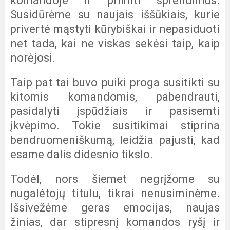
komandoje ir priimti sprendimus.
Susidūrėme su naujais iššūkiais, kurie
privertė mąstyti kūrybiškai ir nepasiduoti
net tada, kai ne viskas sekėsi taip, kaip
norėjosi.
Taip pat tai buvo puiki proga susitikti su
kitomis komandomis, pabendrauti,
pasidalyti įspūdžiais ir pasisemti
įkvėpimo. Tokie susitikimai stiprina
bendruomeniškumą, leidžia pajusti, kad
esame dalis didesnio tikslo.
Todėl, nors šiemet negrįžome su
nugalėtojų titulu, tikrai nenusiminėme.
Išsivežėme geras emocijas, naujas
žinias, dar stipresnį komandos ryšį ir