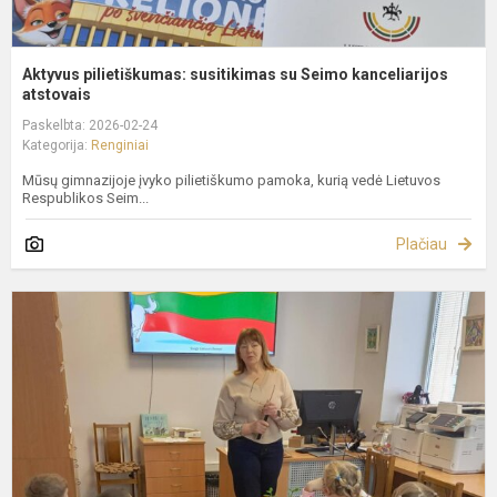
Aktyvus pilietiškumas: susitikimas su Seimo kanceliarijos
atstovais
Paskelbta: 2026-02-24
Kategorija:
Renginiai
Mūsų gimnazijoje įvyko pilietiškumo pamoka, kurią vedė Lietuvos
Respublikos Seim...
Plačiau
P
b
i
p
L
v