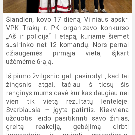
Šiandien, kovo 17 dieną, Vilniaus apskr.
VPK Trakų r. PK organizavo konkurso
„Aš ir policija“ I etapą, kuriame šiemet
susirinko net 12 komandų. Nors pernai
džiaugėmės pirmąja vieta, šįkart
užėmėme 6-ąją.
Iš pirmo žvilgsnio gali pasirodyti, kad tai
žingsnis atgal, tačiau iš tiesų šis
renginys mums davė kur kas daugiau nei
vien tik vietą rezultatų lentelėje.
Svarbiausia – įgyta patirtis. Kiekviena
užduotis leido pasitikrinti savo žinias,
greitą reakciją, gebėjimą dirbti