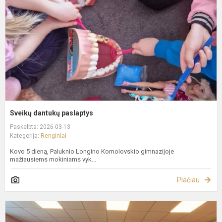
Sveikų dantukų paslaptys
Paskelbta: 2026-03-13
Kategorija:
Renginiai
Kovo 5 dieną, Paluknio Longino Komolovskio gimnazijoje
mažiausiems mokiniams vyk...
Plačiau
P
ir