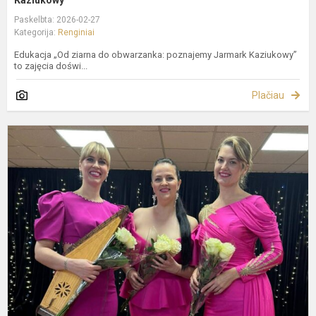
Kaziukowy”
Paskelbta: 2026-02-27
Kategorija:
Renginiai
Edukacja „Od ziarna do obwarzanka: poznajemy Jarmark Kaziukowy”
to zajęcia doświ...
Plačiau
E
k
p
„
k
–
g
L