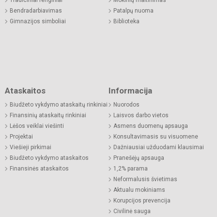
Bendradarbiavimas
Patalpų nuoma
Gimnazijos simboliai
Biblioteka
Ataskaitos
Informacija
Biudžeto vykdymo ataskaitų rinkiniai
Nuorodos
Finansinių ataskaitų rinkiniai
Laisvos darbo vietos
Lėšos veiklai viešinti
Asmens duomenų apsauga
Projektai
Konsultavimasis su visuomene
Viešieji pirkimai
Dažniausiai užduodami klausimai
Biudžeto vykdymo ataskaitos
Pranešėjų apsauga
Finansinės ataskaitos
1,2% parama
Neformalusis švietimas
Aktualu mokiniams
Korupcijos prevencija
Civilinė sauga