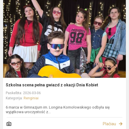
S
s
p
g
z
o
D
K
Szkolna scena pełna gwiazd z okazji Dnia Kobiet
Paskelbta: 2026-03-06
Kategorija:
Renginiai
6 marca w Gimnazjum im. Longina Komołowskiego odbyła się
wyjątkowa uroczystość z...
Plačiau