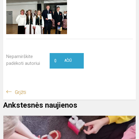
Nepamirškite
0
AČIŪ
padėkoti autoriui
Grįžti
Ankstesnės naujienos
S
d
p