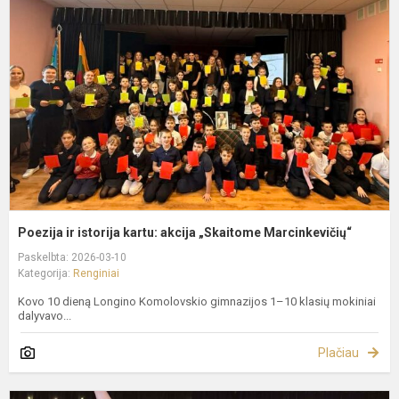
i
k
a
„
M
Poezija ir istorija kartu: akcija „Skaitome Marcinkevičių“
Paskelbta: 2026-03-10
Kategorija:
Renginiai
Kovo 10 dieną Longino Komolovskio gimnazijos 1–10 klasių mokiniai
dalyvavo...
Plačiau