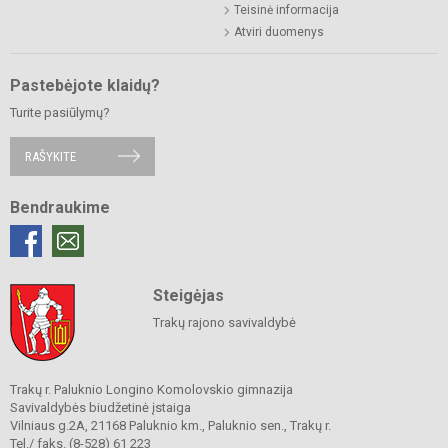
Teisinė informacija
Atviri duomenys
Pastebėjote klaidų?
Turite pasiūlymų?
RAŠYKITE
Bendraukime
Steigėjas
Trakų rajono savivaldybė
Trakų r. Paluknio Longino Komolovskio gimnazija
Savivaldybės biudžetinė įstaiga
Vilniaus g.2A, 21168 Paluknio km., Paluknio sen., Trakų r.
Tel./ faks. (8-528) 61 223