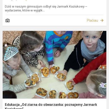
Dziś w naszym gimnazjum odbył się Jarmark Kaziukowy –
wydarzenie, które w wyjątk...
Plačiau
E
„
z
d
o
p
J
K
Edukacja „Od ziarna do obwarzanka: poznajemy Jarmark