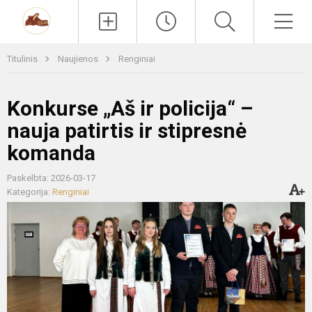
Paieška
Men
Titulinis
Naujienos
Renginiai
Konkurse „Aš ir policija“ –
nauja patirtis ir stipresnė
komanda
Paskelbta: 2026-03-17
Kategorija:
Renginiai