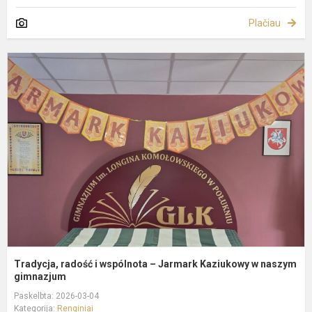
Plačiau
T
r
i
w
–
J
K
n
g.
Tradycja, radość i wspólnota – Jarmark Kaziukowy w naszym
gimnazjum
Paskelbta: 2026-03-04
Kategorija:
Renginiai