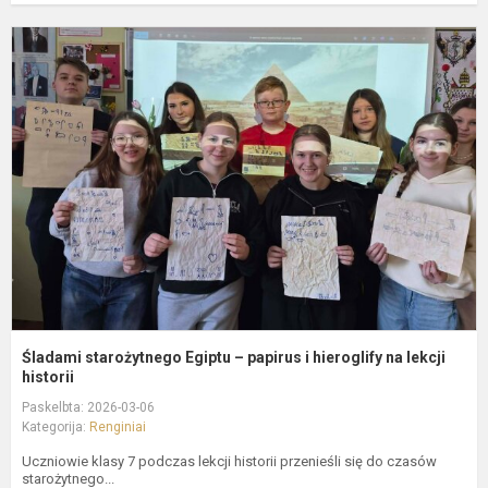
Ś
s
E
–
p
i
h
n
le
Śladami starożytnego Egiptu – papirus i hieroglify na lekcji
historii
Paskelbta: 2026-03-06
Kategorija:
Renginiai
Uczniowie klasy 7 podczas lekcji historii przenieśli się do czasów
starożytnego...