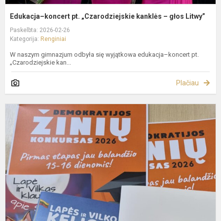
Edukacja–koncert pt. „Czarodziejskie kanklės – głos Litwy”
Paskelbta: 2026-02-26
Kategorija:
Renginiai
W naszym gimnazjum odbyła się wyjątkowa edukacja–koncert pt.
„Czarodziejskie kan...
Plačiau
A
p
s
s
S
k
a.