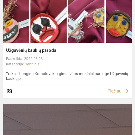
Užgavėnių kaukių paroda
Paskelbta: 2022-03-03
Kategorija:
Renginiai
Trakų r. Longino Komolovskio gimnazijos mokiniai parengė Užgavėnių
kaukių p...
Plačiau
P
"
L