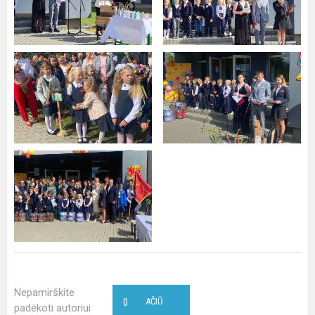
Nepamirškite
0
AČIŪ
padėkoti autoriui