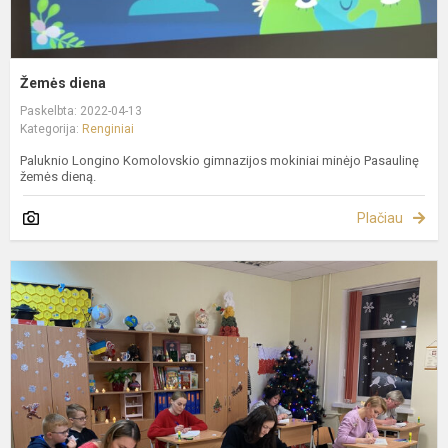
Žemės diena
Paskelbta: 2022-04-13
Kategorija:
Renginiai
Paluknio Longino Komolovskio gimnazijos mokiniai minėjo Pasaulinę
žemės dieną.
Plačiau
N
s