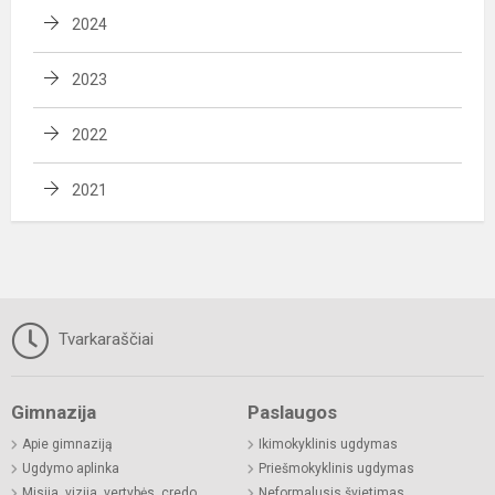
2024
2023
2022
2021
Tvarkaraščiai
Gimnazija
Paslaugos
Apie gimnaziją
Ikimokyklinis ugdymas
Ugdymo aplinka
Priešmokyklinis ugdymas
Misija, vizija, vertybės, credo
Neformalusis švietimas