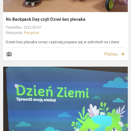
No Backpack Day czyli Dzień bez plecaka
Paskelbta: 2022-05-07
Kategorija:
Renginiai
Dzień bez plecaka coraz częściej pojawia się w szkołach na Litwie.
Plačiau
Ž
d