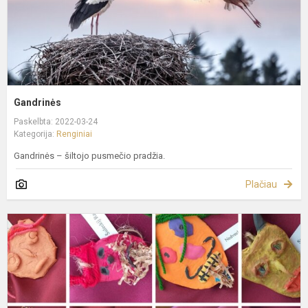
Gandrinės
Paskelbta: 2022-03-24
Kategorija:
Renginiai
Gandrinės – šiltojo pusmečio pradžia.
Plačiau
U
k
p