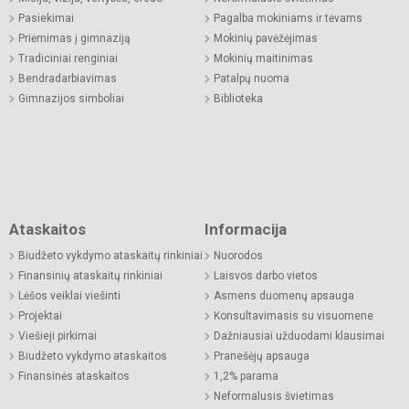
Pasiekimai
Pagalba mokiniams ir tėvams
Priėmimas į gimnaziją
Mokinių pavėžėjimas
Tradiciniai renginiai
Mokinių maitinimas
Bendradarbiavimas
Patalpų nuoma
Gimnazijos simboliai
Biblioteka
Ataskaitos
Informacija
Biudžeto vykdymo ataskaitų rinkiniai
Nuorodos
Finansinių ataskaitų rinkiniai
Laisvos darbo vietos
Lėšos veiklai viešinti
Asmens duomenų apsauga
Projektai
Konsultavimasis su visuomene
Viešieji pirkimai
Dažniausiai užduodami klausimai
Biudžeto vykdymo ataskaitos
Pranešėjų apsauga
Finansinės ataskaitos
1,2% parama
Neformalusis švietimas