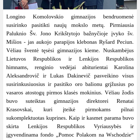
Longino Komolovskio gimnazijos bendruomenė
susirinko pasitikti naujų mokslo metų. Pirmiausia
Paluknio Šv. Jono Krikštytojo bažnyčioje įvyko šv.
Mišios - jas aukojo parapijos klebonas Ryšard Peciun.
Vėliau šventė tęsėsi gimnazijos kieme. Nuskambėjus
Lietuvos Respublikos ir Lenkijos Respublikos
himnams, renginio vedėjai abiturientai Karolina
Aleksandrovič ir Lukas Dakinevič pasveikino visus
susirinkusiuosius ir pasitiko oro balionu grįžusius po
vasaros atostogų pirmos klasės mokinius. Vėliau žodis
buvo suteiktas gimnazijos direktorei Renatai
Krasovskai, kuri įteikė pirmokams pilnai
sukomplektuotas kuprines. Kaip ir kasmet parama buvo
skirta Lenkijos Respublikos Vyriausybės ir
įgyvendinama fondo „Pomoc Polakom na Wschodzie“