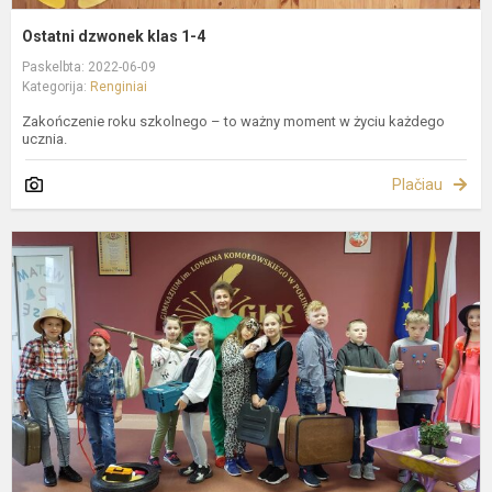
Ostatni dzwonek klas 1-4
Paskelbta: 2022-06-09
Kategorija:
Renginiai
Zakończenie roku szkolnego – to ważny moment w życiu każdego
ucznia.
Plačiau
N
B
D
c
D
b
p