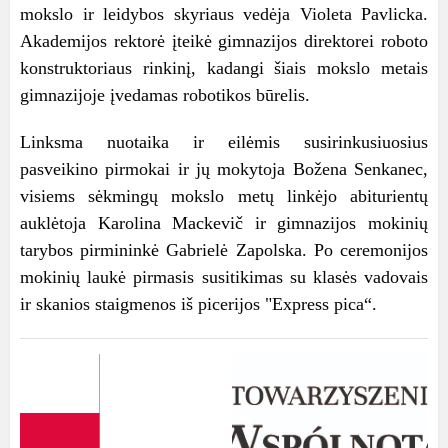
mokslo ir leidybos skyriaus vedėja Violeta Pavlicka.
Akademijos rektorė įteikė gimnazijos direktorei roboto
konstruktoriaus rinkinį, kadangi šiais mokslo metais
gimnazijoje įvedamas robotikos būrelis.
Linksma nuotaika ir eilėmis susirinkusiuosius
pasveikino pirmokai ir jų mokytoja Božena Senkanec,
visiems sėkmingų mokslo metų linkėjo abiturientų
auklėtoja Karolina Mackevič ir gimnazijos mokinių
tarybos pirmininkė Gabrielė Zapolska. Po ceremonijos
mokinių laukė pirmasis susitikimas su klasės vadovais
ir skanios staigmenos iš picerijos "Express pica“.