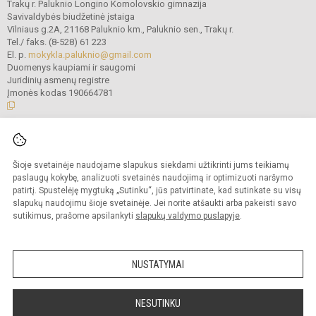
Trakų r. Paluknio Longino Komolovskio gimnazija
Savivaldybės biudžetinė įstaiga
Vilniaus g.2A, 21168 Paluknio km., Paluknio sen., Trakų r.
Tel./ faks. (8-528) 61 223
El. p.
mokykla.paluknio@gmail.com
Duomenys kaupiami ir saugomi
Juridinių asmenų registre
Įmonės kodas 190664781
© 2021. Trakų r. Paluknio Longino Komolovskio gimnazija. Visos teisės
saugomos.
Šioje svetainėje naudojame slapukus siekdami užtikrinti jums teikiamų
Kopijuoti turinį be raštiško gimnazijos administracijos sutikimo griežtai
draudžiama.
paslaugų kokybę, analizuoti svetainės naudojimą ir optimizuoti naršymo
patirtį. Spustelėję mygtuką „Sutinku“, jūs patvirtinate, kad sutinkate su visų
Prieinamumo paraiška
Slapukų valdymas
slapukų naudojimu šioje svetainėje. Jei norite atšaukti arba pakeisti savo
sutikimus, prašome apsilankyti
slapukų valdymo puslapyje
.
Sumanus būdas atnaujinti
mokyklos interneto
svetainę
NUSTATYMAI
NESUTINKU