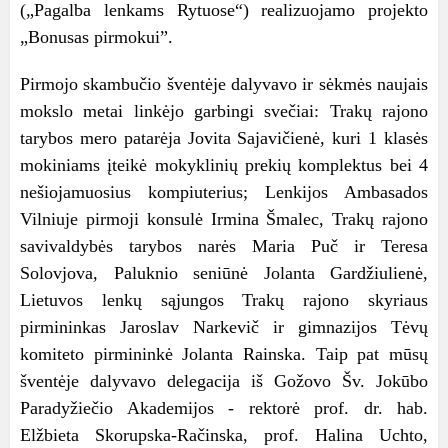
(„Pagalba lenkams Rytuose“) realizuojamo projekto
„Bonusas pirmokui”.
Pirmojo skambučio šventėje dalyvavo ir sėkmės naujais
mokslo metai linkėjo garbingi svečiai: Trakų rajono
tarybos mero patarėja Jovita Sajavičienė, kuri 1 klasės
mokiniams įteikė mokyklinių prekių komplektus bei 4
nešiojamuosius kompiuterius; Lenkijos Ambasados
Vilniuje pirmoji konsulė Irmina Šmalec, Trakų rajono
savivaldybės tarybos narės Maria Puč ir Teresa
Solovjova, Paluknio seniūnė Jolanta Gardžiulienė,
Lietuvos lenkų sąjungos Trakų rajono skyriaus
pirmininkas Jaroslav Narkevič ir gimnazijos Tėvų
komiteto pirmininkė Jolanta Rainska. Taip pat mūsų
šventėje dalyvavo delegacija iš Gožovo Šv. Jokūbo
Paradyžiečio Akademijos - rektorė prof. dr. hab.
Elžbieta Skorupska-Račinska, prof. Halina Uchto,