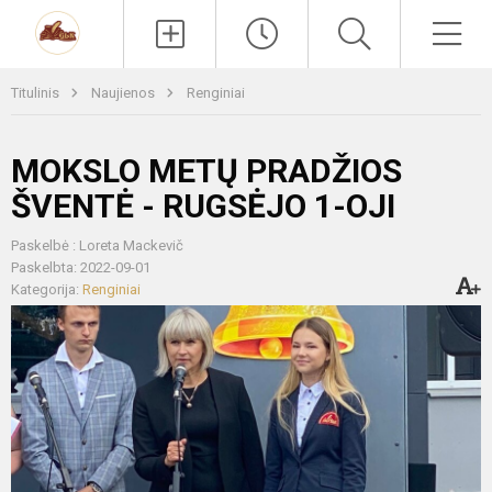
Paieška
Men
Titulinis
Naujienos
Renginiai
MOKSLO METŲ PRADŽIOS
ŠVENTĖ - RUGSĖJO 1-OJI
Paskelbė : Loreta Mackevič
Paskelbta: 2022-09-01
Kategorija:
Renginiai