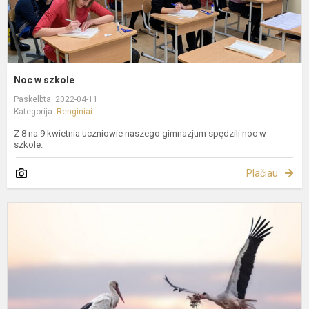
Noc w szkole
Paskelbta: 2022-04-11
Kategorija:
Renginiai
Z 8 na 9 kwietnia uczniowie naszego gimnazjum spędzili noc w
szkole.
Plačiau
G