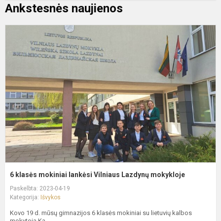
Ankstesnės naujienos
6
k
m
l
V
L
m
6 klasės mokiniai lankėsi Vilniaus Lazdynų mokykloje
Paskelbta: 2023-04-19
Kategorija:
Išvykos
Kovo 19 d. mūsų gimnazijos 6 klasės mokiniai su lietuvių kalbos
mokytoja Ka...