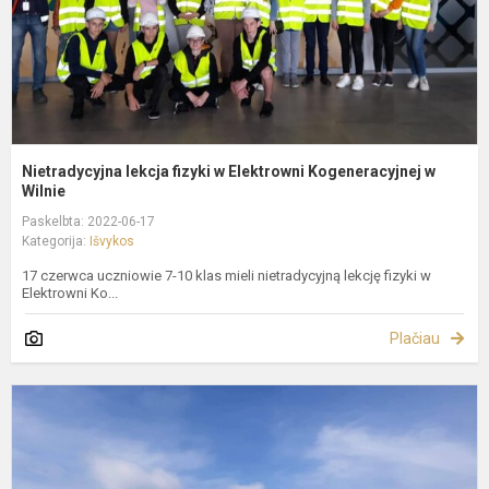
W.
Nietradycyjna lekcja fizyki w Elektrowni Kogeneracyjnej w
Wilnie
Paskelbta: 2022-06-17
Kategorija:
Išvykos
17 czerwca uczniowie 7-10 klas mieli nietradycyjną lekcję fizyki w
Elektrowni Ko...
Plačiau
I
į
K