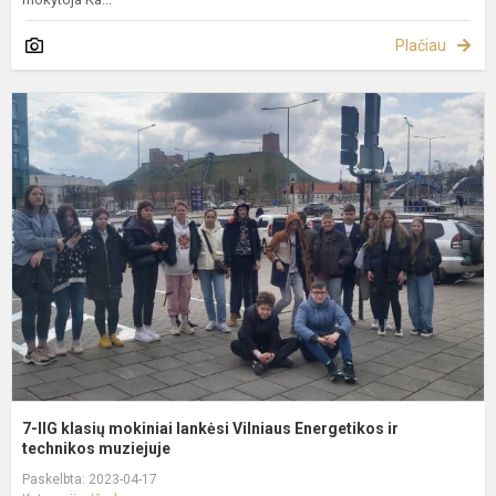
Plačiau
7
I
k
m
l
V
E
ir
t
7-IIG klasių mokiniai lankėsi Vilniaus Energetikos ir
technikos muziejuje
Paskelbta: 2023-04-17