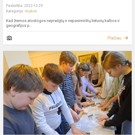
Paskelbta: 2022-12-29
Kategorija:
Išvykos
Kad žiemos atostogos neprailgtų ir nepasimirštų lietuvių kalbos ir
geografijos p...
Plačiau
M
k
K
ir
N
m