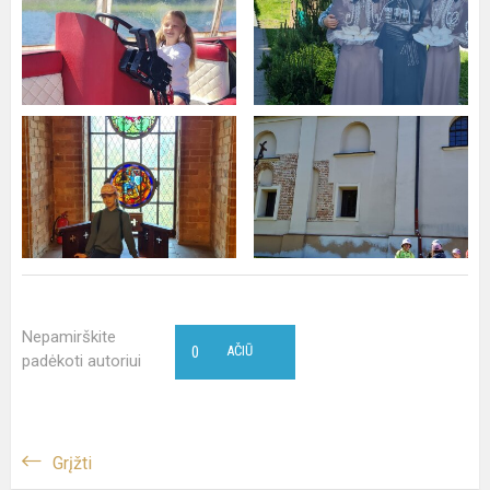
Nepamirškite
0
AČIŪ
padėkoti autoriui
Grįžti