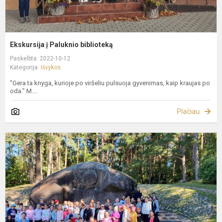
Ekskursija į Paluknio biblioteką
Paskelbta: 2022-10-12
Kategorija:
Išvykos
"Gera ta knyga, kurioje po viršeliu pulsuoja gyvenimas, kaip kraujas po
oda." M....
Plačiau
E
i
į
A