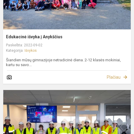
Edukacinė išvyka į Anykščius
Paskelbta: 2022-09-02
Kategorija:
Išvykos
Šiandien mūsų gimnazijoje netradicinė diena. 2-12 klasės mokiniai,
kartu su savo...
Plačiau
N
l
f
E
K