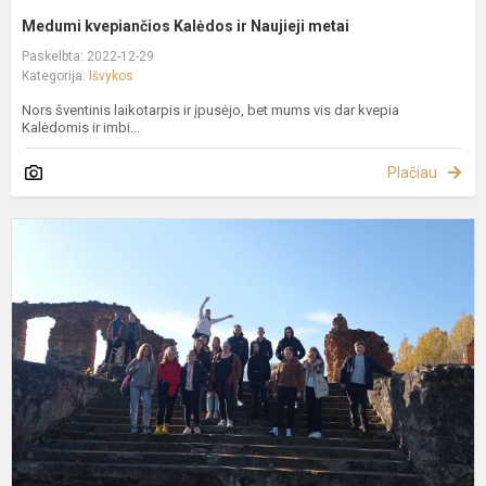
Medumi kvepiančios Kalėdos ir Naujieji metai
Paskelbta: 2022-12-29
Kategorija:
Išvykos
Nors šventinis laikotarpis ir įpusėjo, bet mums vis dar kvepia
Kalėdomis ir imbi...
Plačiau
Z
z
M