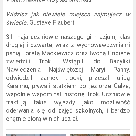
Podróżowanie uczy skromności.
Widzisz jak niewiele miejsca zajmujesz w
świecie.
Gustave Flaubert
31 maja uczniowie naszego gimnazjum, klas
drugiej i czwartej wraz z wychowawczyniami
panią Loretą Mackiewicz oraz Iwoną Grigiene
zwiedzili Troki. Wstąpili do Bazyliki
Nawiedzenia Najświętszej Maryi Panny,
odwiedzili zamek trocki, przeszli ulicą
Karaimu, pływali statkiem po jeziorze Galve,
wspólnie wspominali historię Trok. Uczniowie
traktują takie wyjazdy jako możliwość
oderwania się od zajęć szkolnych, i bardzo
chętnie biorą w nich udział.