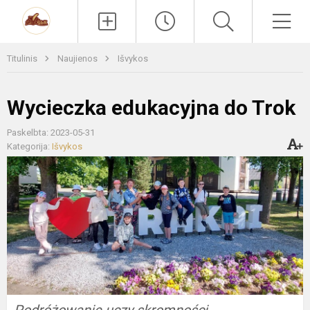
Paieška
Men
Titulinis
Naujienos
Išvykos
Wycieczka edukacyjna do Trok
Paskelbta: 2023-05-31
Kategorija:
Išvykos