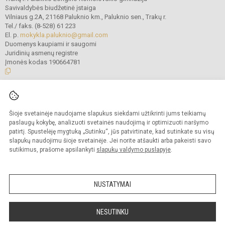
Savivaldybės biudžetinė įstaiga
Vilniaus g.2A, 21168 Paluknio km., Paluknio sen., Trakų r.
Tel./ faks. (8-528) 61 223
El. p.
mokykla.paluknio@gmail.com
Duomenys kaupiami ir saugomi
Juridinių asmenų registre
Įmonės kodas 190664781
© 2021. Trakų r. Paluknio Longino Komolovskio gimnazija. Visos teisės
saugomos.
Šioje svetainėje naudojame slapukus siekdami užtikrinti jums teikiamų
Kopijuoti turinį be raštiško gimnazijos administracijos sutikimo griežtai
draudžiama.
paslaugų kokybę, analizuoti svetainės naudojimą ir optimizuoti naršymo
patirtį. Spustelėję mygtuką „Sutinku“, jūs patvirtinate, kad sutinkate su visų
Prieinamumo paraiška
Slapukų valdymas
slapukų naudojimu šioje svetainėje. Jei norite atšaukti arba pakeisti savo
sutikimus, prašome apsilankyti
slapukų valdymo puslapyje
.
Sumanus būdas atnaujinti
mokyklos interneto
svetainę
NUSTATYMAI
NESUTINKU