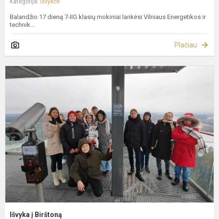
Kategorija:
Išvykos
Balandžio 17 dieną 7-IIG klasių mokiniai lankėsi Vilniaus Energetikos ir
technik...
Plačiau
I
į
B
Išvyka į Birštoną