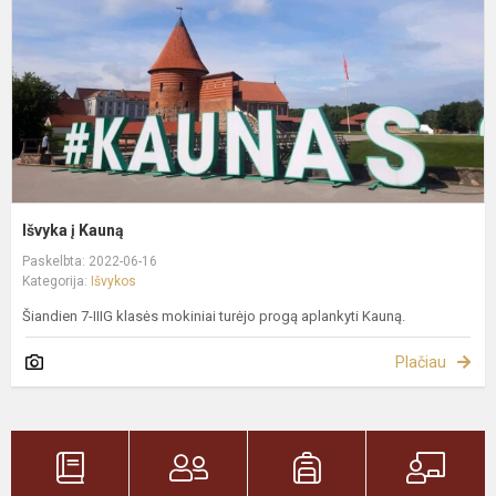
Išvyka į Kauną
Paskelbta: 2022-06-16
Kategorija:
Išvykos
Šiandien 7-IIIG klasės mokiniai turėjo progą aplankyti Kauną.
Plačiau