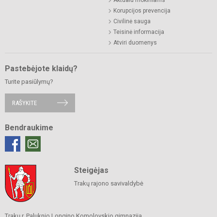
Korupcijos prevencija
Civilinė sauga
Teisinė informacija
Atviri duomenys
Pastebėjote klaidų?
Turite pasiūlymų?
RAŠYKITE
Bendraukime
Steigėjas
Trakų rajono savivaldybė
Trakų r. Paluknio Longino Komolovskio gimnazija