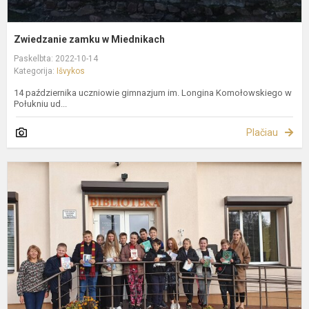
Zwiedzanie zamku w Miednikach
Paskelbta: 2022-10-14
Kategorija:
Išvykos
14 października uczniowie gimnazjum im. Longina Komołowskiego w
Połukniu ud...
Plačiau
E
į
P
b