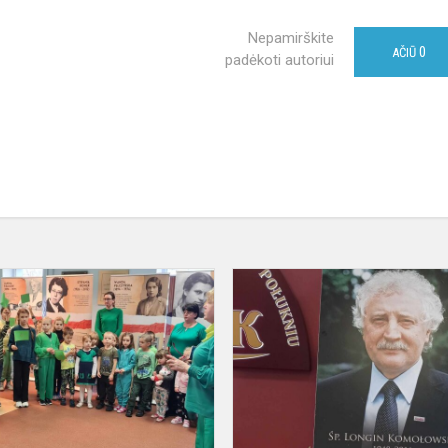
Nepamirškite
0
AČIŪ
padėkoti autoriui
Gerojo
lašelio
diena