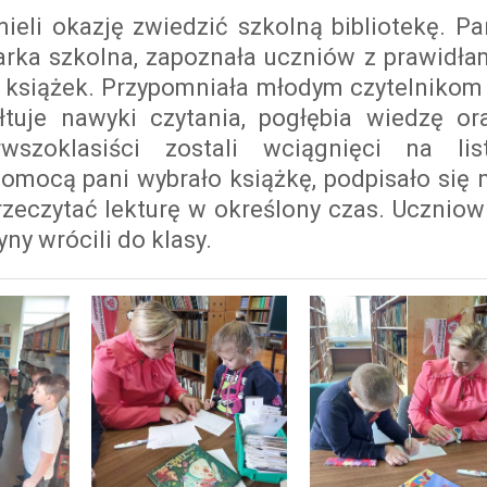
ieli okazję zwiedzić szkolną bibliotekę. Pa
karka szkolna, zapoznała uczniów z prawidła
 książek. Przypomniała młodym czytelnikom
ałtuje nawyki czytania, pogłębia wiedzę or
wszoklasiści zostali wciągnięci na lis
pomocą pani wybrało książkę, podpisało się 
rzeczytać lekturę w określony czas. Uczniow
ny wrócili do klasy.