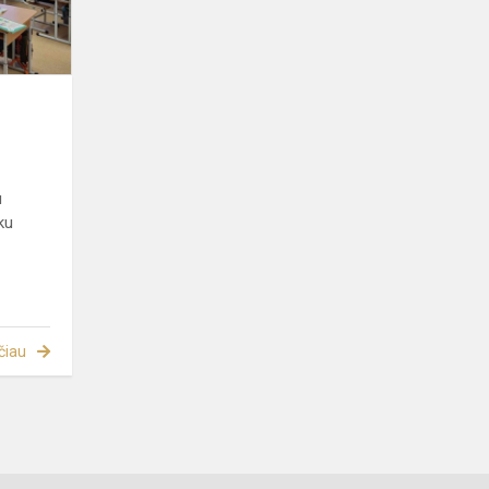
u
ku
čiau