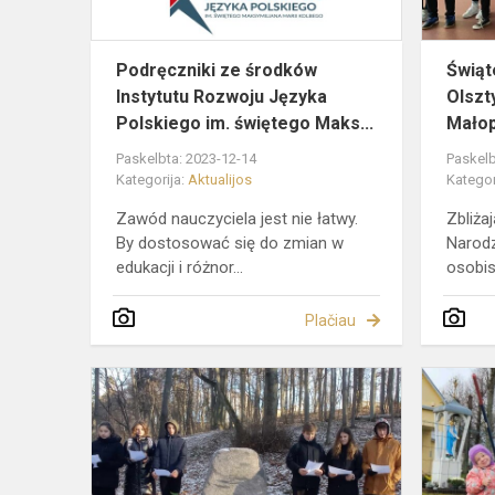
Polskiego
i...
Podręczniki ze środków
Świąt
Instytutu Rozwoju Języka
Olszt
Polskiego im. świętego Maks...
Małop
Paskelbta: 2023-12-14
Paskelb
Kategorija:
Aktualijos
Kategor
Zawód nauczyciela jest nie łatwy.
Zbliża
By dostosować się do zmian w
Narodz
edukacji i różnor...
osobist
Plačiau
Integruota
lietuvių-
lenkų
k.
pamoka