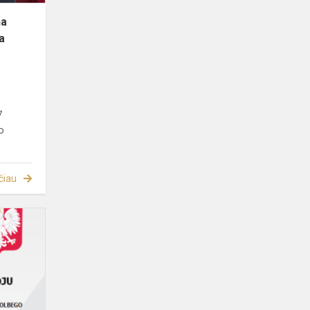
na
a
7
o
čiau
Bon
Pierwszaka
2023