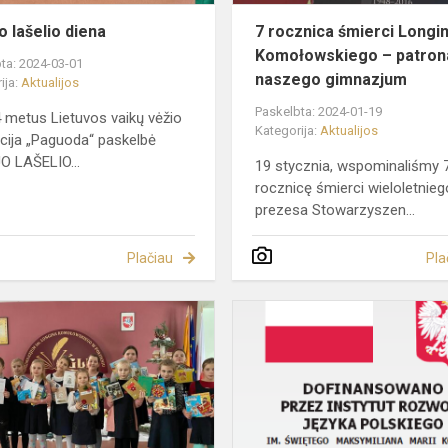
o lašelio diena
7 rocznica śmierci Longi
Komołowskiego – patron
ta: 2024-03-01
naszego gimnazjum
ija:
Aktualijos
Paskelbta: 2024-01-19
4 metus Lietuvos vaikų vėžio
Kategorija:
Aktualijos
cija „Paguoda“ paskelbė
 LAŠELIO...
19 stycznia, wspominaliśmy 
rocznicę śmierci wieloletnieg
prezesa Stowarzyszen...
Plačiau
Pla
Świąteczne
kartki
od
dzieci
z
Olsztyna,