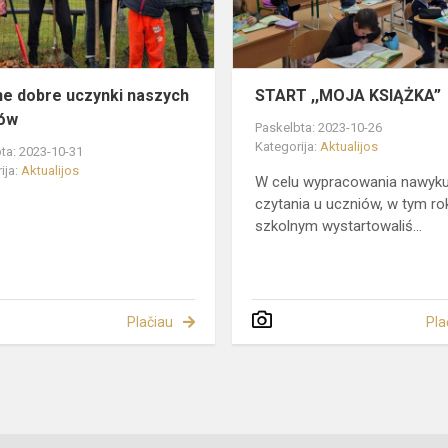
s
ne dobre uczynki naszych
START ,,MOJA KSIĄŻKA”
iów
Paskelbta: 2023-10-26
Kategorija:
Aktualijos
ta: 2023-10-31
ija:
Aktualijos
W celu wypracowania nawyk
czytania u uczniów, w tym ro
szkolnym wystartowaliś...
Plačiau
Pla