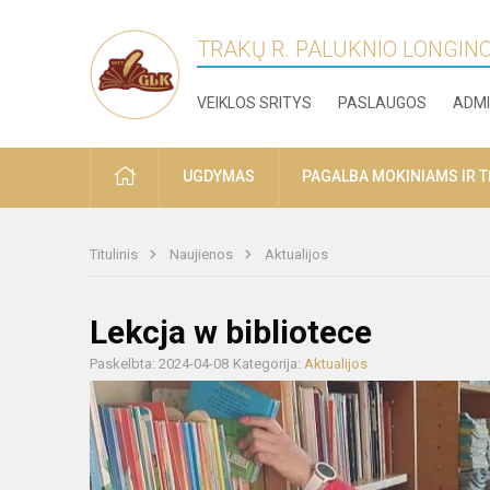
TRAKŲ R. PALUKNIO LONGIN
VEIKLOS SRITYS
PASLAUGOS
ADMI
PRADŽIA
UGDYMAS
PAGALBA MOKINIAMS IR 
Titulinis
Naujienos
Aktualijos
Lekcja w bibliotece
Paskelbta: 2024-04-08
Kategorija:
Aktualijos