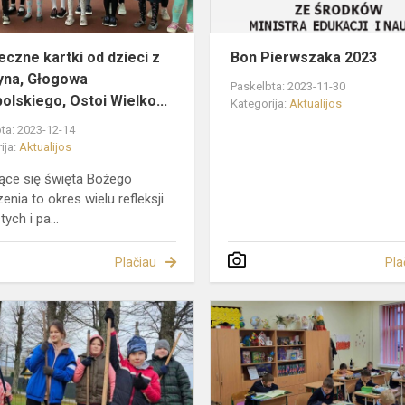
Głogowa
Małopolskie...
eczne kartki od dzieci z
Bon Pierwszaka 2023
yna, Głogowa
Paskelbta: 2023-11-30
olskiego, Ostoi Wielko...
Kategorija:
Aktualijos
ta: 2023-12-14
ija:
Aktualijos
jące się święta Bożego
enia to okres wielu refleksji
ych i pa...
Plačiau
Pla
Kolejne
dobre
uczynki
naszych
uczniów