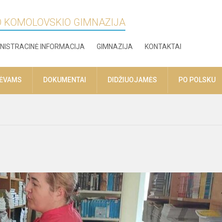
O KOMOLOVSKIO GIMNAZIJA
NISTRACINĖ INFORMACIJA
GIMNAZIJA
KONTAKTAI
TĖVAMS
DOKUMENTAI
DIDŽIUOJAMĖS
PO POLSKU