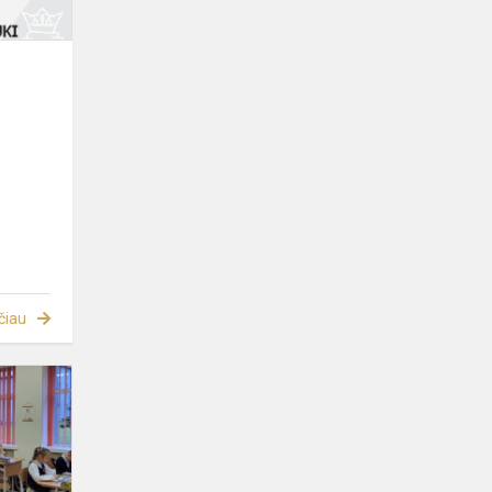
čiau
START
,,MOJA
KSIĄŻKA”