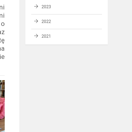
ni
2023
mi
2022
 o
az
2021
tę
na
ie