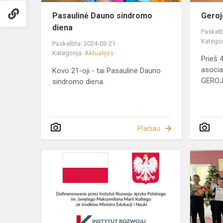
Pasaulinė Dauno sindromo
Geroj
diena
Paskelb
Kategor
Paskelbta: 2024-03-21
Kategorija:
Aktualijos
Prieš 
asocia
Kovo 21-oji - tai Pasaulinė Dauno
GEROJO
sindromo diena.
Plačiau
Podręczniki
ze
środków
Instytutu
Rozwoju
Języka