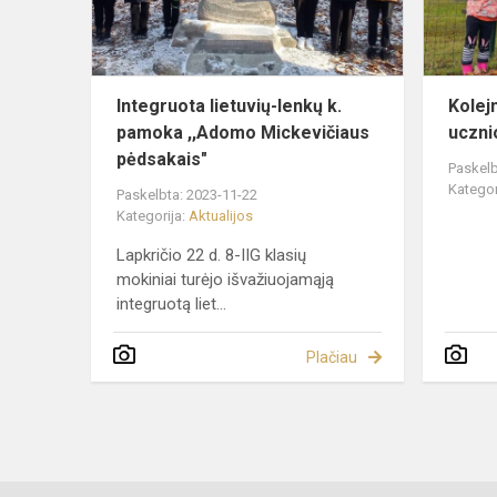
,,Adomo
Mickevičiau
pė...
Integruota lietuvių-lenkų k.
Kolej
pamoka ,,Adomo Mickevičiaus
uczn
pėdsakais"
Paskelb
Kategor
Paskelbta: 2023-11-22
Kategorija:
Aktualijos
Lapkričio 22 d. 8-IIG klasių
mokiniai turėjo išvažiuojamąją
integruotą liet...
Plačiau