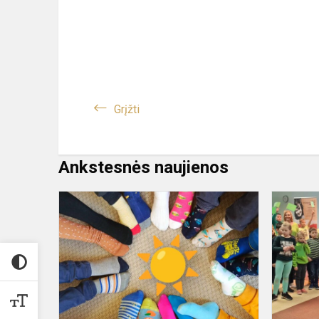
Grįžti
Ankstesnės naujienos
Pasaulinė
Dauno
sindromo
diena