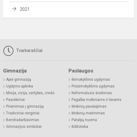
2021
Tvarkaraščiai
Gimnazija
Paslaugos
Apie gimnaziją
Ikimokyklinis ugdymas
Ugdymo aplinka
Priešmokyklinis ugdymas
Misija, vizija, vertybės, credo
Neformalusis švietimas
Pasiekimai
Pagalba mokiniams ir tėvams
Priėmimas į gimnaziją
Mokinių pavėžėjimas
Tradiciniai renginiai
Mokinių maitinimas
Bendradarbiavimas
Patalpų nuoma
Gimnazijos simboliai
Biblioteka