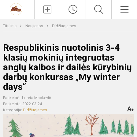
Paieška
Men
Titulinis
Naujienos
Didžiuojamės
Respublikinis nuotolinis 3-4
klasių mokinių integruotas
anglų kalbos ir dailės kūrybinių
darbų konkursas „My winter
days“
Paskelbė : Loreta Mackevič
Paskelbta: 2022-03-24
Kategorija:
Didžiuojamės