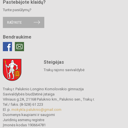
Pastebėjote klaidų?
Turite pasiūlymų?
RAŠYKITE
Bendraukime
Steigėjas
Trakų rajono savivaldybė
Trakų r. Paluknio Longino Komolovskio gimnazija
Savivaldybės biudžetinė įstaiga
Vilniaus g.2A, 21168 Paluknio km., Paluknio sen., Trakų r.
Tel./ faks. (8-528) 61 223
El. p.
mokykla.paluknio@gmail.com
Duomenys kaupiami ir saugomi
Juridinių asmenų registre
Įmonės kodas 190664781