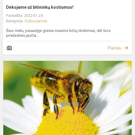
Dėkojame už bitininkų kostiumus!
Paskelbta: 2022-01-24
Kategorija:
Didžiuojamės
Šiuo metu, pasaulyje gresia masinis bičių išnikimas, dėl šios
priežasties jaučia...
Plačiau
S
p