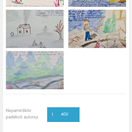
Nepamirškite
1
AČIŪ
padėkoti autoriui