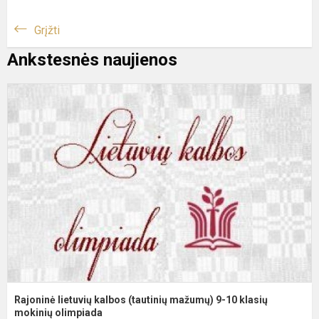
Grįžti
Ankstesnės naujienos
R
l
k
(
m
9
1
k
m
Rajoninė lietuvių kalbos (tautinių mažumų) 9-10 klasių
mokinių olimpiada