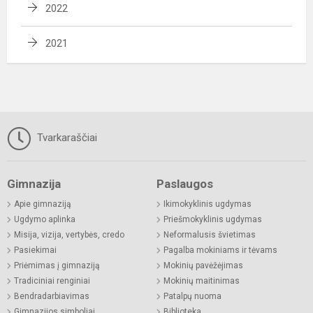
2022
2021
Tvarkaraščiai
Gimnazija
Paslaugos
Apie gimnaziją
Ikimokyklinis ugdymas
Ugdymo aplinka
Priešmokyklinis ugdymas
Misija, vizija, vertybės, credo
Neformalusis švietimas
Pasiekimai
Pagalba mokiniams ir tėvams
Priėmimas į gimnaziją
Mokinių pavėžėjimas
Tradiciniai renginiai
Mokinių maitinimas
Bendradarbiavimas
Patalpų nuoma
Gimnazijos simboliai
Biblioteka