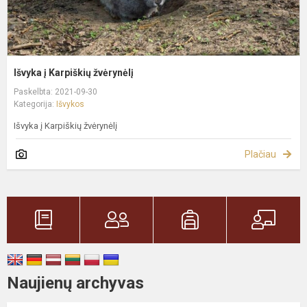
Išvyka į Karpiškių žvėrynėlį
Paskelbta: 2021-09-30
Kategorija:
Išvykos
Išvyka į Karpiškių žvėrynėlį
Plačiau
Naujienų archyvas