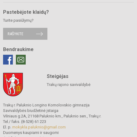
Pastebėjote klaidų?
Turite pasiūlymų?
RAŠYKITE
Bendraukime
Steigėjas
Trakų rajono savivaldybė
Trakų r. Paluknio Longino Komolovskio gimnazija
Savivaldybės biudžetinė įstaiga
Vilniaus g.2A, 21168 Paluknio km., Paluknio sen., Trakų r.
Tel./ faks. (8-528) 61 223
El. p.
mokykla.paluknio@gmail.com
Duomenys kaupiami ir saugomi