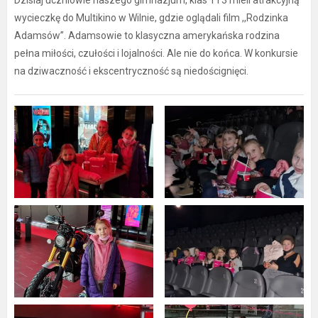
Dzisiaj uczniowie naszego gimnazjum, klas 1 i 3 mieli atrakcyjną
wycieczkę do Multikino w Wilnie, gdzie oglądali film ,,Rodzinka
Adamsów”. Adamsowie to klasyczna amerykańska rodzina
pełna miłości, czułości i lojalności. Ale nie do końca. W konkursie
na dziwaczność i ekscentryczność są niedoścignięci.