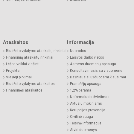
Ataskaitos
Informacija
Biudžeto vykdymo ataskaitų rinkiniai
Nuorodos
Finansinių ataskaitų rinkiniai
Laisvos darbo vietos
Lėšos veiklai viešinti
Asmens duomenų apsauga
Projektai
Konsultavimasis su visuomene
Viešieji pirkimai
Dažniausiai užduodami klausimai
Biudžeto vykdymo ataskaitos
Pranešėjų apsauga
Finansinės ataskaitos
1,2% parama
Neformalusis švietimas
Aktualu mokiniams
Korupcijos prevencija
Civilinė sauga
Teisinė informacija
Atviri duomenys