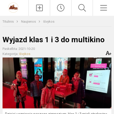
Paieška
Men
Titulinis
Naujienos
Išvykos
Wyjazd klas 1 i 3 do multikino
Paskelbta: 2021-10-20
Kategorija:
Išvykos