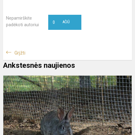
Nepamirškite
0
AČIŪ
padėkoti autoriui
Grįžti
Ankstesnės naujienos
I
į
K
ž