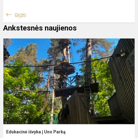
Grįžti
Ankstesnės naujienos
E
i
į
U
P
Edukacinė išvyka į Uno Parką