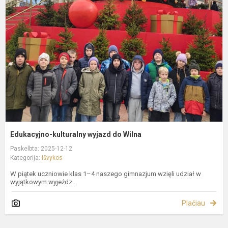
w
d
W
Edukacyjno-kulturalny wyjazd do Wilna
Paskelbta: 2025-12-12
Kategorija:
Išvykos
W piątek uczniowie klas 1–4 naszego gimnazjum wzięli udział w
wyjątkowym wyjeźdz...
Plačiau