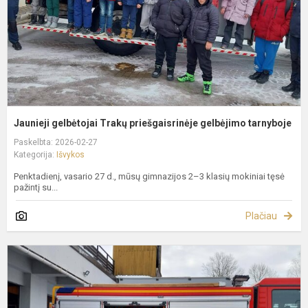
t
Jaunieji gelbėtojai Trakų priešgaisrinėje gelbėjimo tarnyboje
Paskelbta: 2026-02-27
Kategorija:
Išvykos
Penktadienį, vasario 27 d., mūsų gimnazijos 2–3 klasių mokiniai tęsė
pažintį su...
Plačiau
I
į
V
p