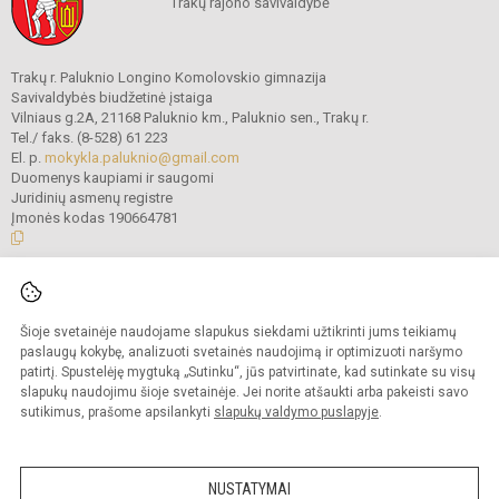
Trakų rajono savivaldybė
Trakų r. Paluknio Longino Komolovskio gimnazija
Savivaldybės biudžetinė įstaiga
Vilniaus g.2A, 21168 Paluknio km., Paluknio sen., Trakų r.
Tel./ faks. (8-528) 61 223
El. p.
mokykla.paluknio@gmail.com
Duomenys kaupiami ir saugomi
Juridinių asmenų registre
Įmonės kodas 190664781
© 2021. Trakų r. Paluknio Longino Komolovskio gimnazija. Visos teisės
saugomos.
Šioje svetainėje naudojame slapukus siekdami užtikrinti jums teikiamų
Kopijuoti turinį be raštiško gimnazijos administracijos sutikimo griežtai
draudžiama.
paslaugų kokybę, analizuoti svetainės naudojimą ir optimizuoti naršymo
patirtį. Spustelėję mygtuką „Sutinku“, jūs patvirtinate, kad sutinkate su visų
Prieinamumo paraiška
Slapukų valdymas
slapukų naudojimu šioje svetainėje. Jei norite atšaukti arba pakeisti savo
sutikimus, prašome apsilankyti
slapukų valdymo puslapyje
.
Sumanus būdas atnaujinti
mokyklos interneto
svetainę
NUSTATYMAI