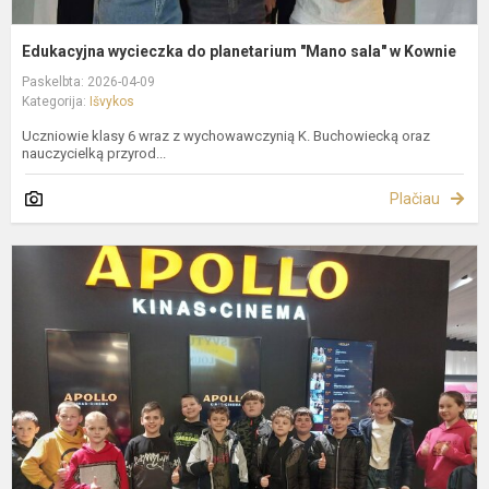
Edukacyjna wycieczka do planetarium "Mano sala" w Kownie
Paskelbta: 2026-04-09
Kategorija:
Išvykos
Uczniowie klasy 6 wraz z wychowawczynią K. Buchowiecką oraz
nauczycielką przyrod...
Plačiau
W
d
k
–
l
o
p
i
n