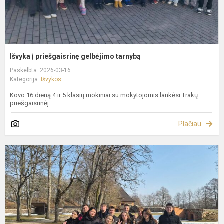
Išvyka į priešgaisrinę gelbėjimo tarnybą
Paskelbta: 2026-03-16
Kategorija:
Išvykos
Kovo 16 dieną 4 ir 5 klasių mokiniai su mokytojomis lankėsi Trakų
priešgaisrinėj...
Plačiau
I
g
m
b