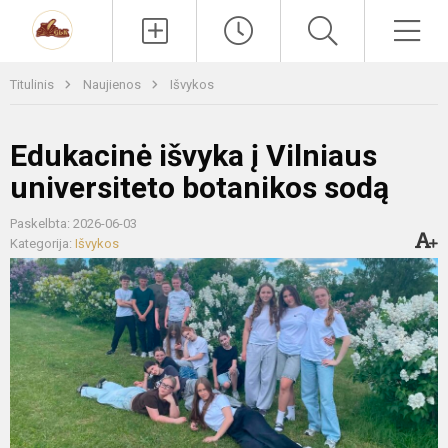
Paieška
Men
Titulinis
Naujienos
Išvykos
Edukacinė išvyka į Vilniaus
universiteto botanikos sodą
Paskelbta: 2026-06-03
Kategorija:
Išvykos