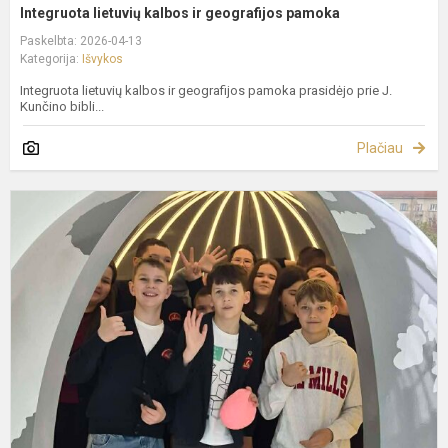
Integruota lietuvių kalbos ir geografijos pamoka
Paskelbta: 2026-04-13
Kategorija:
Išvykos
Integruota lietuvių kalbos ir geografijos pamoka prasidėjo prie J.
Kunčino bibli...
Plačiau
E
w
d
p
"
s
K