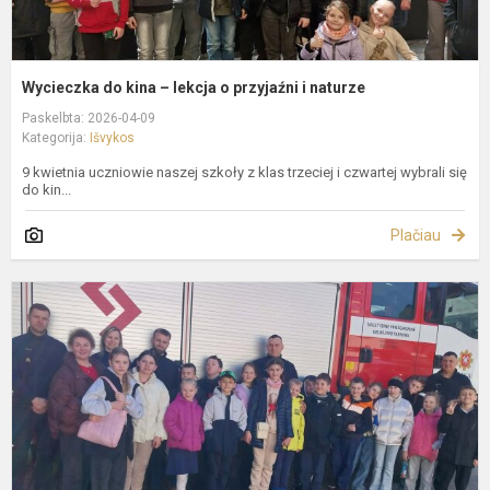
Wycieczka do kina – lekcja o przyjaźni i naturze
Paskelbta: 2026-04-09
Kategorija:
Išvykos
9 kwietnia uczniowie naszej szkoły z klas trzeciej i czwartej wybrali się
do kin...
Plačiau
I
į
p
g
t