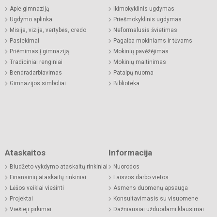
Apie gimnaziją
Ikimokyklinis ugdymas
Ugdymo aplinka
Priešmokyklinis ugdymas
Misija, vizija, vertybės, credo
Neformalusis švietimas
Pasiekimai
Pagalba mokiniams ir tėvams
Priėmimas į gimnaziją
Mokinių pavėžėjimas
Tradiciniai renginiai
Mokinių maitinimas
Bendradarbiavimas
Patalpų nuoma
Gimnazijos simboliai
Biblioteka
Ataskaitos
Informacija
Biudžeto vykdymo ataskaitų rinkiniai
Nuorodos
Finansinių ataskaitų rinkiniai
Laisvos darbo vietos
Lėšos veiklai viešinti
Asmens duomenų apsauga
Projektai
Konsultavimasis su visuomene
Viešieji pirkimai
Dažniausiai užduodami klausimai