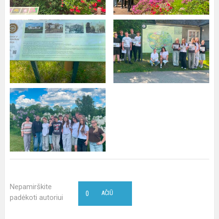
Nepamirškite
0
AČIŪ
padėkoti autoriui