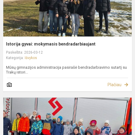
Istorija gyvai: mokymasis bendradarbiaujant
Paskelbta: 2026-03-12
Kategorija:
Išvykos
Mūsų gimnazijos administracija pasirašė bendradarbiavimo sutartį su
Trakų istori...
Plačiau
J
g
T
p
g