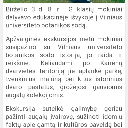
Birželio 3 d. 8 ir I G klasių mokiniai
dalyvavo edukacinėje išvykoje į Vilniaus
universiteto botanikos sodą.
Apžvalginės ekskursijos metu mokiniai
susipažino su Vilniaus universiteto
botanikos sodo istorija, jo raida ir
reikšme. Keliaudami po Kairėnų
dvarvietės teritoriją jie aplankė parką,
tvenkinius, malūną bei kitus istorinius
dvaro pastatus, grožėjosi gausiomis
augalų kolekcijomis.
Ekskursija suteikė galimybę geriau
pažinti augalų įvairovę, sužinoti įdomių
faktų apie gamtą ir kultūros paveldą bei