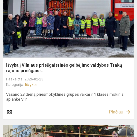
g
v
T
r..
Išvyka į Vilniaus priešgaisrinės gelbėjimo valdybos Trakų
rajono priešgaisr...
Paskelbta: 2026-02-23
Kategorija:
Išvykos
Vasario 23 dieną priešmokyklinės grupės vaikai ir 1 klasės mokiniai
aplankė Viln...
Plačiau
E
k