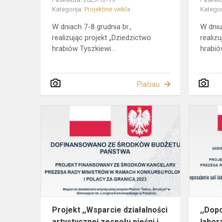
Kategorija:
Projektinė veikla
Kategor
W dniach 7-8 grudnia br.,
W dniu 
realizując projekt „Dziedzictwo
realiz
hrabiów Tyszkiewi...
hrabió
Plačiau
Projekt
,,Wsparcie
działalności
artystycznej
zespołu
pieśni...
Projekt ,,Wsparcie działalności
,,Dop
artystycznej zespołu pieśni i
labor