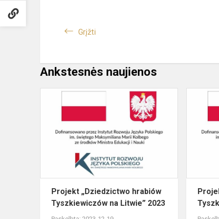
Grįžti
Ankstesnės naujienos
Projekt
„Dziedzict
hrabiów
Tyszkiewic
na
Litwie”
2023
Projekt „Dziedzictwo hrabiów
Proje
Tyszkiewiczów na Litwie” 2023
Tyszk
Paskelbta: 2023-12-19
Paskelb