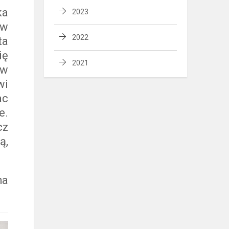
ka
2023
ów
2022
ta
ię
2021
ów
wi
ac
e.
cz
ą,
ha