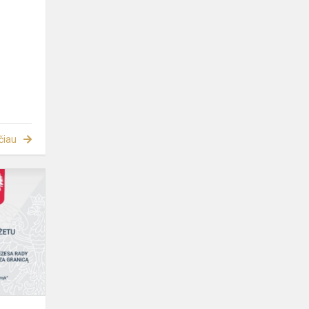
čiau
DZIĘKI
POLSKIM
FUNDUSZOM
ZESPÓŁ
,,STRUMYK”
MA
NOWE
STROJE