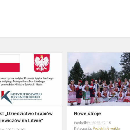
Projekt
wo
„Dziedzictwo
hrabiów
zów
Tyszkiewiczów
na
Litwie”
kt „Dziedzictwo hrabiów
Nowe stroje
iewiczów na Litwie”
Paskelbta: 2023-12-15
Kategorija:
Projektinė veikla
ta: 2023-12-19