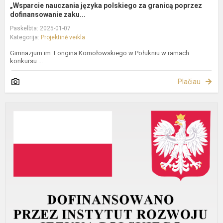
„Wsparcie nauczania języka polskiego za granicą poprzez
dofinansowanie zaku...
Paskelbta: 2025-01-07
Kategorija:
Projektinė veikla
Gimnazjum im. Longina Komołowskiego w Połukniu w ramach
konkursu ...
Plačiau
„
e
p
i
p
p
g
P