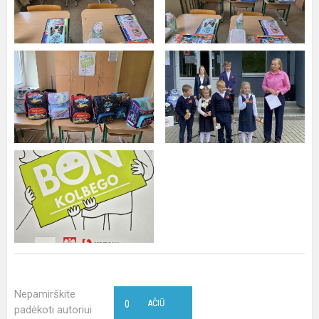
Nepamirškite
0
AČIŪ
padėkoti autoriui