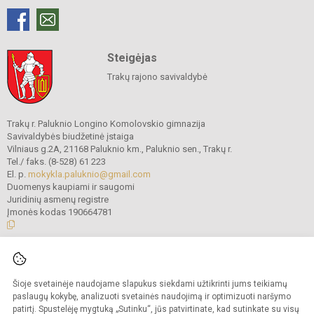
Steigėjas
Trakų rajono savivaldybė
Trakų r. Paluknio Longino Komolovskio gimnazija
Savivaldybės biudžetinė įstaiga
Vilniaus g.2A, 21168 Paluknio km., Paluknio sen., Trakų r.
Tel./ faks. (8-528) 61 223
El. p.
mokykla.paluknio@gmail.com
Duomenys kaupiami ir saugomi
Juridinių asmenų registre
Įmonės kodas 190664781
© 2021. Trakų r. Paluknio Longino Komolovskio gimnazija. Visos teisės
saugomos.
Šioje svetainėje naudojame slapukus siekdami užtikrinti jums teikiamų
Kopijuoti turinį be raštiško gimnazijos administracijos sutikimo griežtai
draudžiama.
paslaugų kokybę, analizuoti svetainės naudojimą ir optimizuoti naršymo
patirtį. Spustelėję mygtuką „Sutinku“, jūs patvirtinate, kad sutinkate su visų