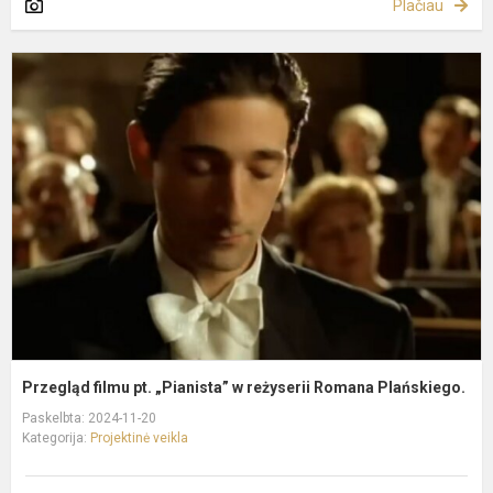
Plačiau
P
f
p
„
r
R
P
Przegląd filmu pt. „Pianista” w reżyserii Romana Plańskiego.
Paskelbta: 2024-11-20
Kategorija:
Projektinė veikla