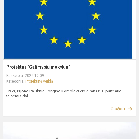
Projektas "Galimybių mokykla"
Paskelbta: 2024-12-09
Kategorija:
Projektinė veikla
Trakų rajono Paluknio Longino Komolovskio gimnazija partnerio
teisėmis dal...
Plačiau
R
p