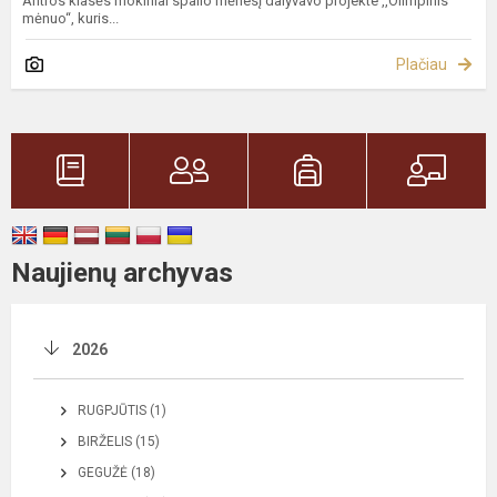
Antros klasės mokiniai spalio mėnesį dalyvavo projekte ,,Olimpinis
mėnuo“, kuris...
Plačiau
Naujienų archyvas
2026
RUGPJŪTIS (1)
BIRŽELIS (15)
GEGUŽĖ (18)