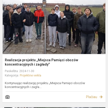
„
P
o
k
Realizacja projektu „Miejsca Pamięci obozów
koncentracyjnych i zagłady”
Paskelbta: 2024-11-30
Kategorija:
Projektinė veikla
Kontynuując realizację projektu „Miejsca Pamięci obozów
koncentracyjnych i zagła...
Plačiau