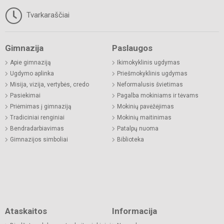
Tvarkaraščiai
Gimnazija
Paslaugos
Apie gimnaziją
Ikimokyklinis ugdymas
Ugdymo aplinka
Priešmokyklinis ugdymas
Misija, vizija, vertybės, credo
Neformalusis švietimas
Pasiekimai
Pagalba mokiniams ir tėvams
Priėmimas į gimnaziją
Mokinių pavėžėjimas
Tradiciniai renginiai
Mokinių maitinimas
Bendradarbiavimas
Patalpų nuoma
Gimnazijos simboliai
Biblioteka
Ataskaitos
Informacija