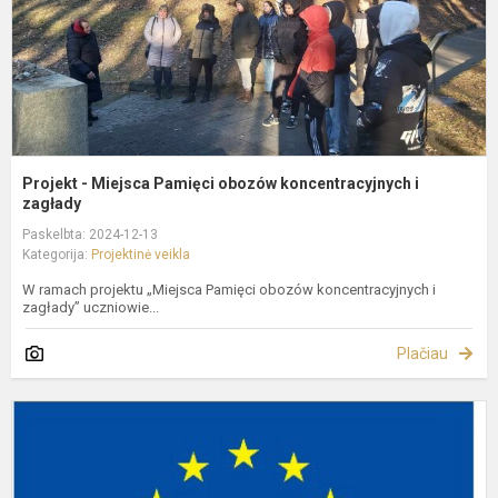
i
z
Projekt - Miejsca Pamięci obozów koncentracyjnych i
zagłady
Paskelbta: 2024-12-13
Kategorija:
Projektinė veikla
W ramach projektu „Miejsca Pamięci obozów koncentracyjnych i
zagłady” uczniowie...
Plačiau
P
"
m