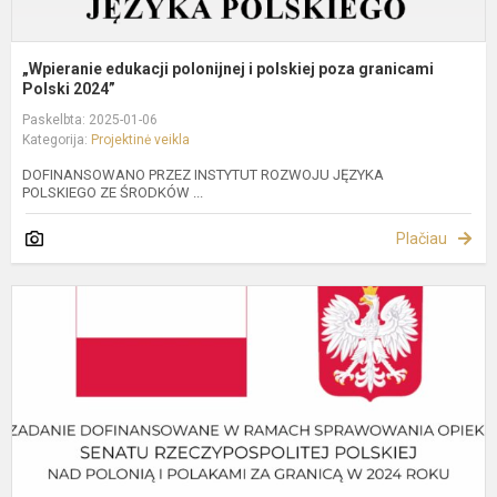
„Wpieranie edukacji polonijnej i polskiej poza granicami
Polski 2024”
Paskelbta: 2025-01-06
Kategorija:
Projektinė veikla
DOFINANSOWANO PRZEZ INSTYTUT ROZWOJU JĘZYKA
POLSKIEGO ZE ŚRODKÓW ...
Plačiau
O
d
p
„
P
o
k