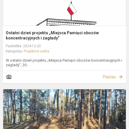
Ostatni dzień projektu „Miejsca Pamięci obozów
koncentracyjnych i zagłady”
Paskelbta: 2024-12-20
Kategorija:
Projektinė veikla
W ostatni dzień projektu „Miejsca Pamięci obozów koncentracyjnych i
zagłady”, 20...
Plačiau
P
-
M
P
o
k