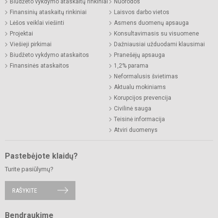
Biudžeto vykdymo ataskaitų rinkiniai
Nuorodos
Finansinių ataskaitų rinkiniai
Laisvos darbo vietos
Lėšos veiklai viešinti
Asmens duomenų apsauga
Projektai
Konsultavimasis su visuomene
Viešieji pirkimai
Dažniausiai užduodami klausimai
Biudžeto vykdymo ataskaitos
Pranešėjų apsauga
Finansinės ataskaitos
1,2% parama
Neformalusis švietimas
Aktualu mokiniams
Korupcijos prevencija
Civilinė sauga
Teisinė informacija
Atviri duomenys
Pastebėjote klaidų?
Turite pasiūlymų?
RAŠYKITE
Bendraukime