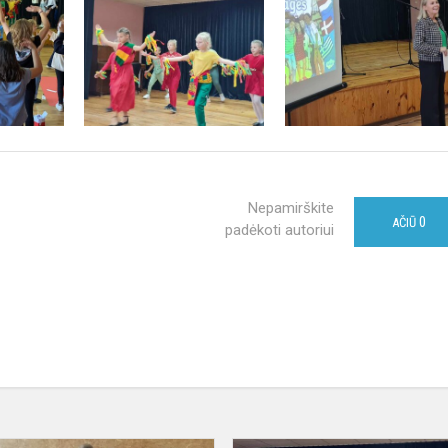
Nepamirškite
0
AČIŪ
padėkoti autoriui