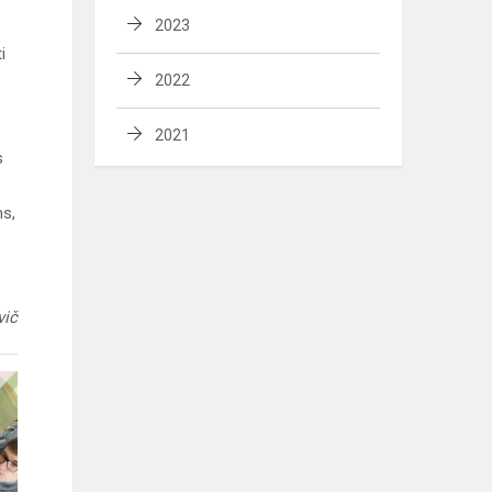
2023
i
2022
2021
s
ms,
vič