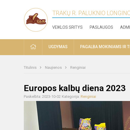
TRAKŲ R. PALUKNIO LONGIN
VEIKLOS SRITYS
PASLAUGOS
ADMI
PRADŽIA
UGDYMAS
PAGALBA MOKINIAMS IR 
Titulinis
Naujienos
Renginiai
Europos kalbų diena 2023
Paskelbta: 2023-10-02
Kategorija:
Renginiai