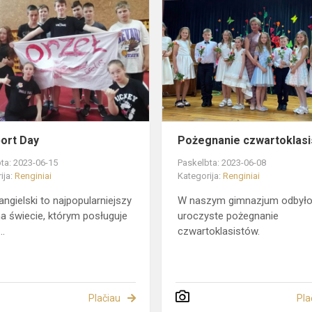
My
Sport
Day
AS
ort Day
Pożegnanie czwartoklas
ta: 2023-06-15
Paskelbta: 2023-06-08
ija:
Renginiai
Kategorija:
Renginiai
angielski to najpopularniejszy
W naszym gimnazjum odbyło
na świecie, którym posługuje
uroczyste pożegnanie
..
czwartoklasistów.
Plačiau
Pla