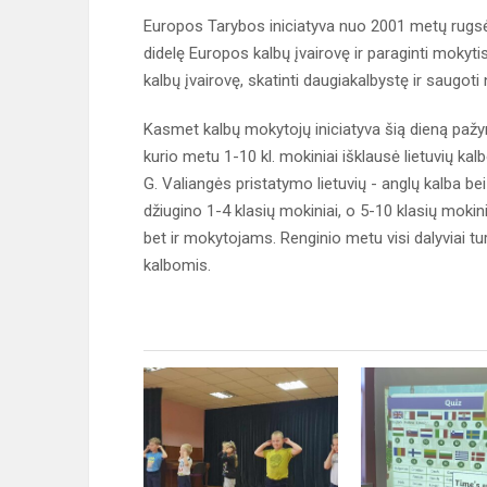
Europos Tarybos iniciatyva nuo 2001 metų rugsėj
didelę Europos kalbų įvairovę ir paraginti mokytis ka
kalbų įvairovę, skatinti daugiakalbystę ir saugoti
Kasmet kalbų mokytojų iniciatyva šią dieną paž
kurio metu 1-10 kl. mokiniai išklausė lietuvių ka
G. Valiangės pristatymo lietuvių - anglų kalba be
džiugino 1-4 klasių mokiniai, o 5-10 klasių mokin
bet ir mokytojams. Renginio metu visi dalyviai t
kalbomis.