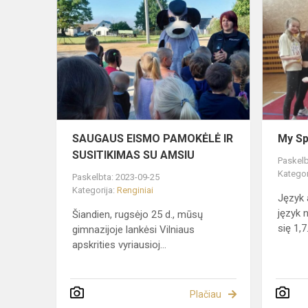
SAUGAUS
EISMO
PAMOKĖLĖ
IR
SUSITIKIM
SU
AMSIU
SAUGAUS EISMO PAMOKĖLĖ IR
My Sp
SUSITIKIMAS SU AMSIU
Paskelb
Kategor
Paskelbta: 2023-09-25
Kategorija:
Renginiai
Język 
język 
Šiandien, rugsėjo 25 d., mūsų
się 1,7.
gimnazijoje lankėsi Vilniaus
apskrities vyriausioj...
Plačiau