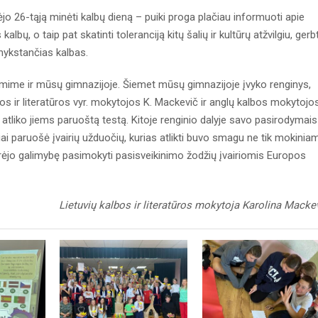
o 26-tąją minėti kalbų dieną – puiki proga plačiau informuoti apie
lbų, o taip pat skatinti toleranciją kitų šalių ir kultūrų atžvilgiu, gerbt
 nykstančias kalbas.
ymime ir mūsų gimnazijoje. Šiemet mūsų gimnazijoje įvyko renginys,
lbos ir literatūros vyr. mokytojos K. Mackevič ir anglų kalbos mokytojo
i atliko jiems paruoštą testą. Kitoje renginio dalyje savo pasirodymais
iai paruošė įvairių užduočių, kurias atlikti buvo smagu ne tik mokinia
urėjo galimybę pasimokyti pasisveikinimo žodžių įvairiomis Europos
Lietuvių kalbos ir literatūros mokytoja Karolina Macke