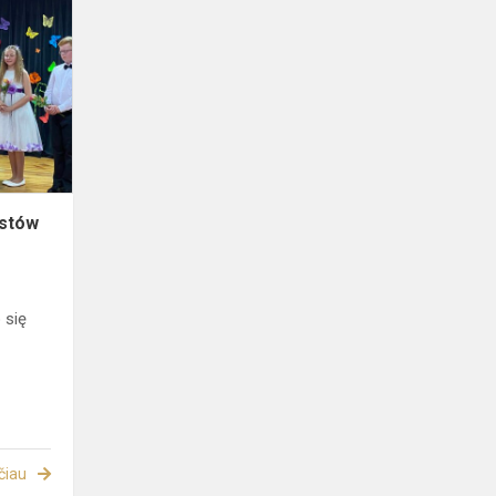
Pożegnanie
czwartoklasistów
istów
 się
čiau