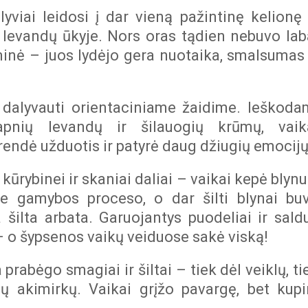
lyviai leidosi į dar vieną pažintinę kelionę
r levandų ūkyje. Nors oras tądien nebuvo lab
minė – juos lydėjo gera nuotaika, smalsumas 
i dalyvauti orientaciniame žaidime. Ieškoda
pnių levandų ir šilauogių krūmų, vaik
ndė užduotis ir patyrė daug džiugių emocijų
kūrybinei ir skaniai daliai – vaikai kepė blynu
rie gamybos proceso, o dar šilti blynai bu
šilta arbata. Garuojantys puodeliai ir sald
– o šypsenos vaikų veiduose sakė viską!
rabėgo smagiai ir šiltai – tiek dėl veiklų, ti
lų akimirkų. Vaikai grįžo pavargę, bet kupi