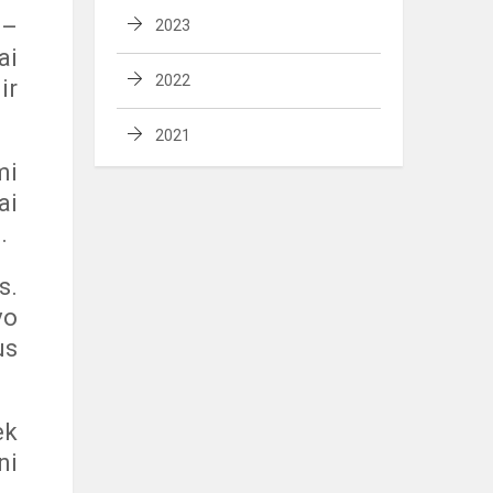
 –
2023
ai
2022
ir
2021
mi
ai
.
s.
vo
us
ek
ni