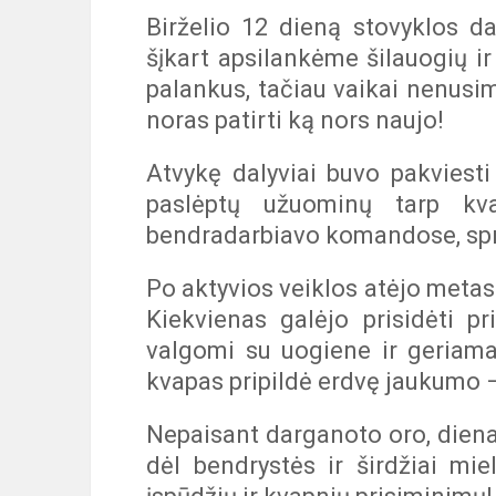
Birželio 12 dieną stovyklos da
šįkart apsilankėme šilauogių i
palankus, tačiau vaikai nenusi
noras patirti ką nors naujo!
Atvykę dalyviai buvo pakviest
paslėptų užuominų tarp kva
bendradarbiavo komandose, spre
Po aktyvios veiklos atėjo metas 
Kiekvienas galėjo prisidėti p
valgomi su uogiene ir geriama 
kvapas pripildė erdvę jaukumo 
Nepaisant darganoto oro, diena p
dėl bendrystės ir širdžiai mie