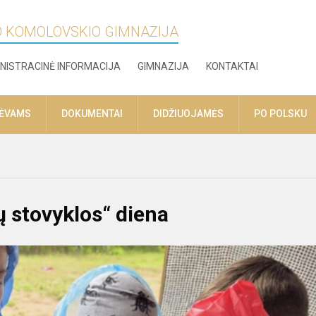
O KOMOLOVSKIO GIMNAZIJA
NISTRACINĖ INFORMACIJA
GIMNAZIJA
KONTAKTAI
TĖVAMS
DOKUMENTAI
DIDŽIUOJAMĖS
PO POLSKU
 stovyklos“ diena