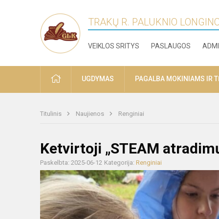
TRAKŲ R. PALUKNIO LONGIN
VEIKLOS SRITYS
PASLAUGOS
ADMI
PRADŽIA
UGDYMAS
PAGALBA MOKINIAMS IR 
Titulinis
Naujienos
Renginiai
Ketvirtoji „STEAM atradimų
Paskelbta: 2025-06-12
Kategorija:
Renginiai