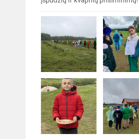
įspūdžių ir kvapnių prisiminimų!