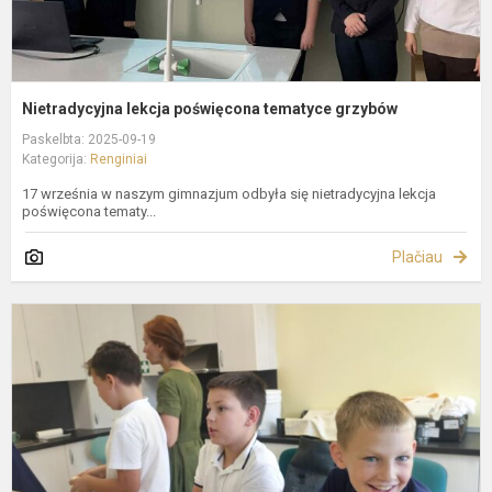
Nietradycyjna lekcja poświęcona tematyce grzybów
Paskelbta: 2025-09-19
Kategorija:
Renginiai
17 września w naszym gimnazjum odbyła się nietradycyjna lekcja
poświęcona tematy...
Plačiau
E
m