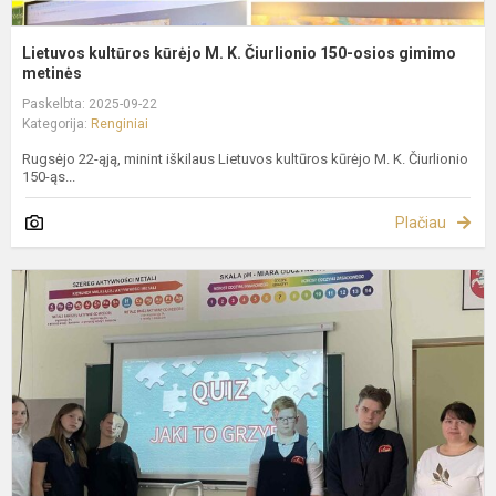
Lietuvos kultūros kūrėjo M. K. Čiurlionio 150-osios gimimo
metinės
Paskelbta: 2025-09-22
Kategorija:
Renginiai
Rugsėjo 22-ąją, minint iškilaus Lietuvos kultūros kūrėjo M. K. Čiurlionio
150-ąs...
Plačiau
N
l
p
t
g