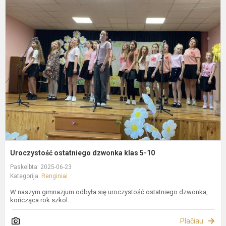
U
o
d
k
5
1
Uroczystość ostatniego dzwonka klas 5-10
Paskelbta: 2025-06-23
Kategorija:
Renginiai
W naszym gimnazjum odbyła się uroczystość ostatniego dzwonka,
kończąca rok szkol...
Plačiau