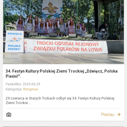
K
P
Z
T
„
P
34. Festyn Kultury Polskiej Ziemi Trockiej „Dźwięcz, Polska
Pieśni!”.
Paskelbta: 2025-06-29
Kategorija:
Renginiai
29 czerwca w Starych Trokach odbył się 34. Festyn Kultury Polskiej
Ziemi Trockie...
Plačiau