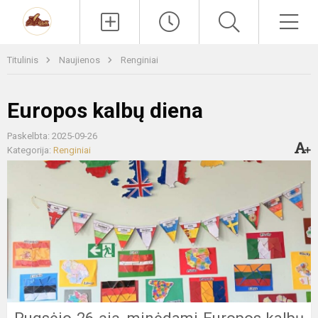
Paieška
Men
Titulinis
Naujienos
Renginiai
Europos kalbų diena
Paskelbta: 2025-09-26
Kategorija:
Renginiai