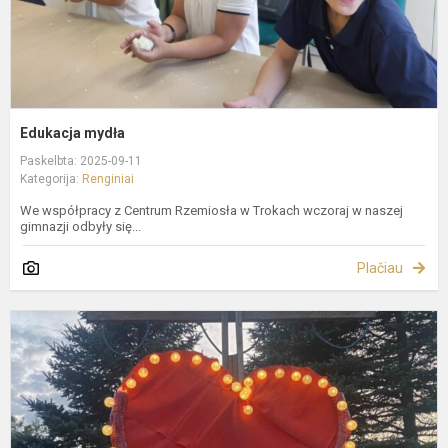
Edukacja mydła
Paskelbta: 2025-09-11
Kategorija:
Renginiai
We współpracy z Centrum Rzemiosła w Trokach wczoraj w naszej
gimnazji odbyły się...
Plačiau
A
„
k
m