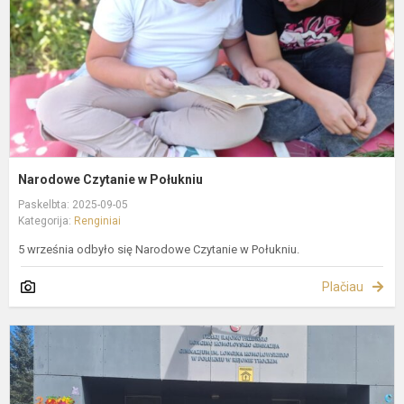
Narodowe Czytanie w Połukniu
Paskelbta: 2025-09-05
Kategorija:
Renginiai
5 września odbyło się Narodowe Czytanie w Połukniu.
Plačiau
R
r
s
2