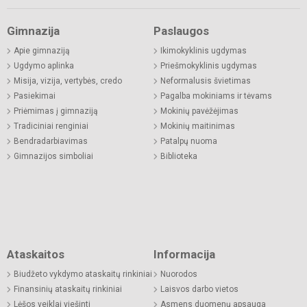
Gimnazija
Paslaugos
Apie gimnaziją
Ikimokyklinis ugdymas
Ugdymo aplinka
Priešmokyklinis ugdymas
Misija, vizija, vertybės, credo
Neformalusis švietimas
Pasiekimai
Pagalba mokiniams ir tėvams
Priėmimas į gimnaziją
Mokinių pavėžėjimas
Tradiciniai renginiai
Mokinių maitinimas
Bendradarbiavimas
Patalpų nuoma
Gimnazijos simboliai
Biblioteka
Ataskaitos
Informacija
Biudžeto vykdymo ataskaitų rinkiniai
Nuorodos
Finansinių ataskaitų rinkiniai
Laisvos darbo vietos
Lėšos veiklai viešinti
Asmens duomenų apsauga