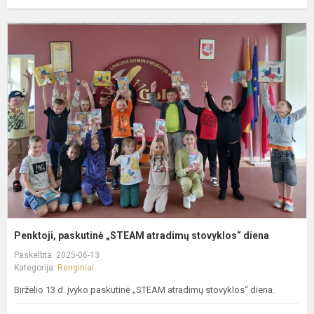
P
p
„
a
s
d
Penktoji, paskutinė „STEAM atradimų stovyklos“ diena
Paskelbta: 2025-06-13
Kategorija:
Renginiai
Birželio 13 d. įvyko paskutinė „STEAM atradimų stovyklos“ diena.