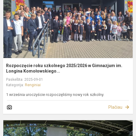
G
i
L
Rozpoczęcie roku szkolnego 2025/2026 w Gimnazjum im.
Longina Komołowskiego...
Paskelbta: 2025-09-01
Kategorija:
Renginiai
1 września uroczyście rozpoczęliśmy nowy rok szkolny.
Plačiau
3
F