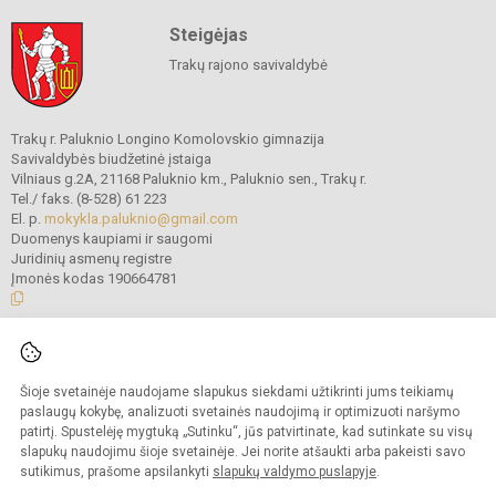
Steigėjas
Trakų rajono savivaldybė
Trakų r. Paluknio Longino Komolovskio gimnazija
Savivaldybės biudžetinė įstaiga
Vilniaus g.2A, 21168 Paluknio km., Paluknio sen., Trakų r.
Tel./ faks. (8-528) 61 223
El. p.
mokykla.paluknio@gmail.com
Duomenys kaupiami ir saugomi
Juridinių asmenų registre
Įmonės kodas 190664781
© 2021. Trakų r. Paluknio Longino Komolovskio gimnazija. Visos teisės
saugomos.
Šioje svetainėje naudojame slapukus siekdami užtikrinti jums teikiamų
Kopijuoti turinį be raštiško gimnazijos administracijos sutikimo griežtai
draudžiama.
paslaugų kokybę, analizuoti svetainės naudojimą ir optimizuoti naršymo
patirtį. Spustelėję mygtuką „Sutinku“, jūs patvirtinate, kad sutinkate su visų
Prieinamumo paraiška
Slapukų valdymas
slapukų naudojimu šioje svetainėje. Jei norite atšaukti arba pakeisti savo
sutikimus, prašome apsilankyti
slapukų valdymo puslapyje
.
Sumanus būdas atnaujinti
mokyklos interneto