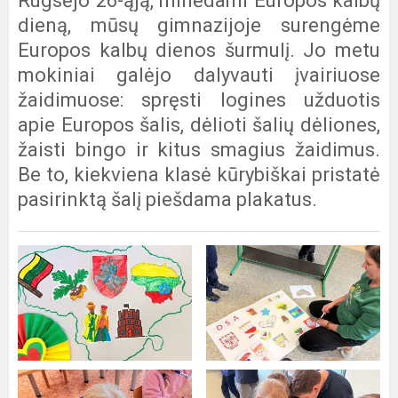
Rugsėjo 26-ąją, minėdami Europos kalbų
dieną, mūsų gimnazijoje surengėme
Europos kalbų dienos šurmulį. Jo metu
mokiniai galėjo dalyvauti įvairiuose
žaidimuose: spręsti logines užduotis
apie Europos šalis, dėlioti šalių dėliones,
žaisti bingo ir kitus smagius žaidimus.
Be to, kiekviena klasė kūrybiškai pristatė
pasirinktą šalį piešdama plakatus.