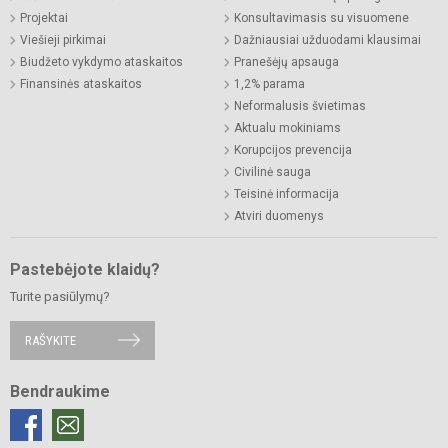
Projektai
Konsultavimasis su visuomene
Viešieji pirkimai
Dažniausiai užduodami klausimai
Biudžeto vykdymo ataskaitos
Pranešėjų apsauga
Finansinės ataskaitos
1,2% parama
Neformalusis švietimas
Aktualu mokiniams
Korupcijos prevencija
Civilinė sauga
Teisinė informacija
Atviri duomenys
Pastebėjote klaidų?
Turite pasiūlymų?
RAŠYKITE
Bendraukime