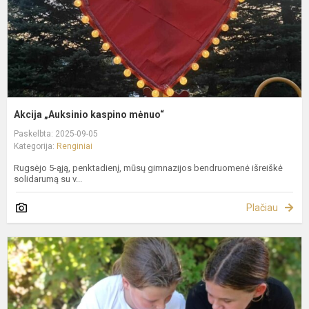
Akcija „Auksinio kaspino mėnuo“
Paskelbta: 2025-09-05
Kategorija:
Renginiai
Rugsėjo 5-ąją, penktadienį, mūsų gimnazijos bendruomenė išreiškė
solidarumą su v...
Plačiau
N
C
P