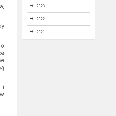
a,
2023
2022
zy
2021
do
ze
ne
ną
 i
 w