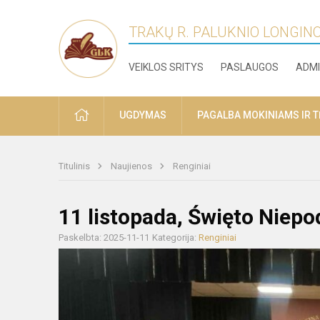
TRAKŲ R. PALUKNIO LONGIN
VEIKLOS SRITYS
PASLAUGOS
ADMI
PRADŽIA
UGDYMAS
PAGALBA MOKINIAMS IR 
Titulinis
Naujienos
Renginiai
11 listopada, Święto Niepo
Paskelbta: 2025-11-11
Kategorija:
Renginiai