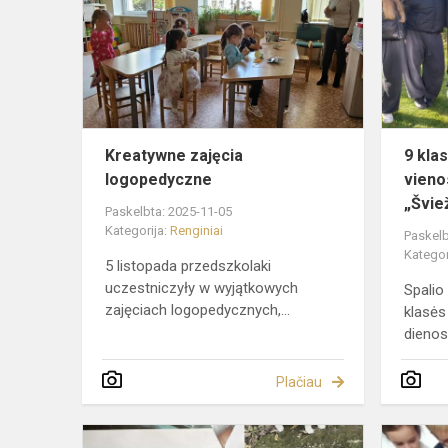
logopedycz
Kreatywne zajęcia
9 kla
logopedyczne
vieno
„Šviež
Paskelbta: 2025-11-05
Kategorija:
Renginiai
Paskelb
Kategor
5 listopada przedszkolaki
uczestniczyły w wyjątkowych
Spalio
zajęciach logopedycznych,...
klasės
dienos 
Plačiau
Konkurs