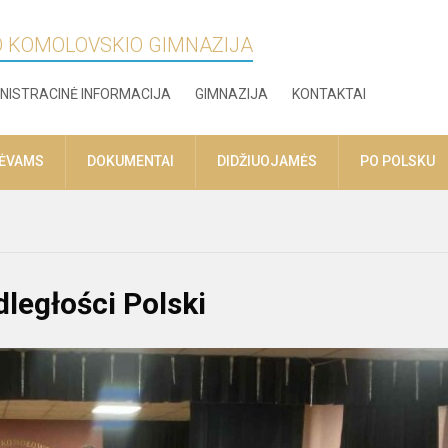
O KOMOLOVSKIO GIMNAZIJA
NISTRACINĖ INFORMACIJA
GIMNAZIJA
KONTAKTAI
TĖVAMS
DOKUMENTAI
DIDŽIUOJAMĖS
PO POLSKU
dległości Polski