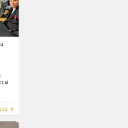
w
Domu
Kultury
Polskiej
w
Wilnie
mu
z
ział
čiau
Republikański