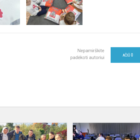
Nepamirškite
0
AČIŪ
padėkoti autoriui
9
klasės