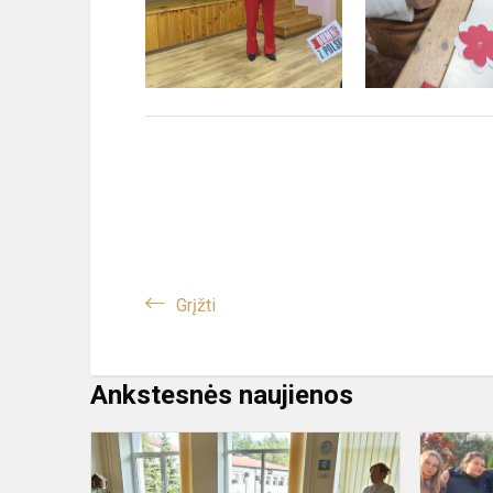
Grįžti
Ankstesnės naujienos
Kreatywne
zajęcia