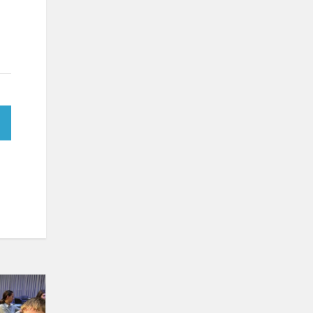
„Bitwa
Intelektów”