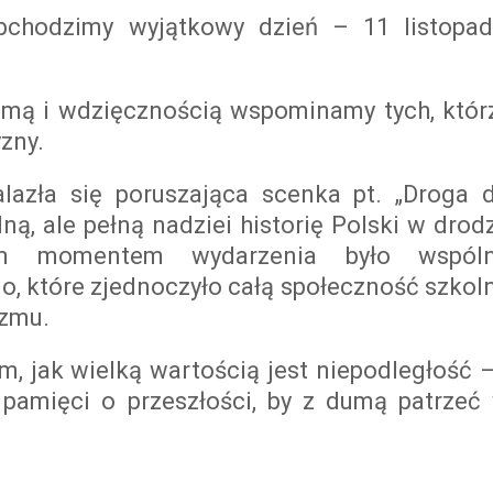
chodzimy wyjątkowy dzień – 11 listopad
umą i wdzięcznością wspominamy tych, któr
zny.
lazła się poruszająca scenka pt. „Droga 
ną, ale pełną nadziei historię Polski w drod
nym momentem wydarzenia było wspól
 które zjednoczyło całą społeczność szkol
yzmu.
m, jak wielką wartością jest niepodległość –
 pamięci o przeszłości, by z dumą patrzeć