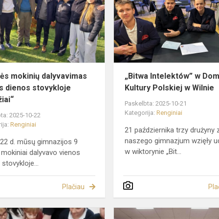
ne
mokinių
dalyvavimas
vienos
dienos
stovykloje
„Švie...
sės mokinių dalyvavimas
„Bitwa Intelektów” w Do
s dienos stovykloje
Kultury Polskiej w Wilnie
iai“
Paskelbta: 2025-10-21
Kategorija:
Renginiai
ta: 2025-10-22
ija:
Renginiai
21 października trzy drużyny 
naszego gimnazjum wzięły ud
 22 d. mūsų gimnazijos 9
w wiktorynie „Bit...
 mokiniai dalyvavo vienos
stovykloje...
Plačiau
Pla
Zajęcia