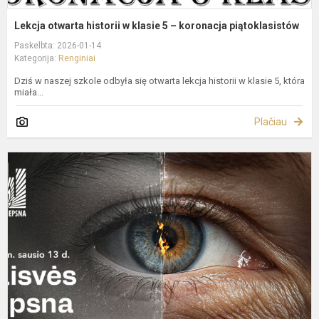
Lekcja otwarta historii w klasie 5 – koronacja piątoklasistów
Paskelbta: 2026-01-14
Kategorija:
Renginiai
Dziś w naszej szkole odbyła się otwarta lekcja historii w klasie 5, która
miała...
Plačiau
S
1
oj
–
A
ir
V
D