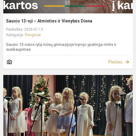
Sausio 13-oji – Atminties ir Vienybės Diena
Paskelbta: 2026-01-13
Kategorija:
Renginiai
Sausio 13-osios rytą mūsų gimnazijoje tvyrojo ypatinga rimtis ir
susikaupimas.
Plačiau
S
o