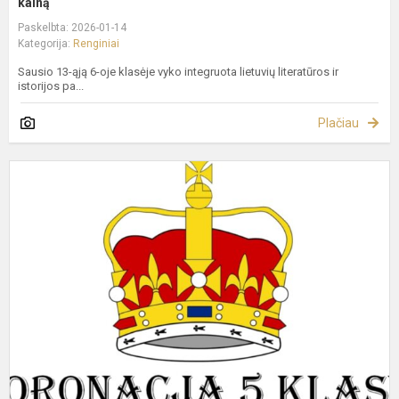
kainą
Paskelbta: 2026-01-14
Kategorija:
Renginiai
Sausio 13-ąją 6-oje klasėje vyko integruota lietuvių literatūros ir
istorijos pa...
Plačiau
L
o
h
k
5
–
k
p