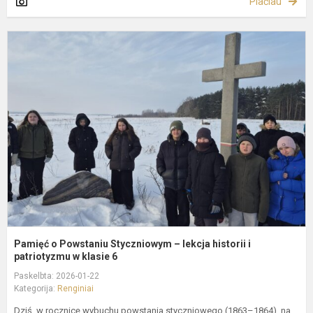
Plačiau
P
o
P
S
–
l
h
i
p
Pamięć o Powstaniu Styczniowym – lekcja historii i
patriotyzmu w klasie 6
Paskelbta: 2026-01-22
Kategorija:
Renginiai
Dziś, w rocznicę wybuchu powstania styczniowego (1863–1864), na