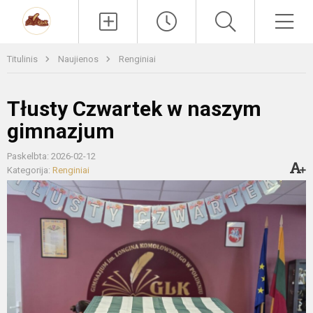
Paieška
Men
Titulinis
Naujienos
Renginiai
Tłusty Czwartek w naszym
gimnazjum
Paskelbta: 2026-02-12
Kategorija:
Renginiai