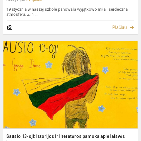
19 stycznia w naszej szkole panowała wyjątkowo miła i serdeczna
atmosfera. Z ini...
Plačiau
S
1
oj
i
ir
l
p
a
l
Sausio 13-oji: istorijos ir literatūros pamoka apie laisvės