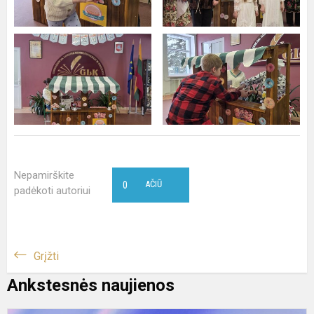
Nepamirškite
0
AČIŪ
padėkoti autoriui
Grįžti
Ankstesnės naujienos