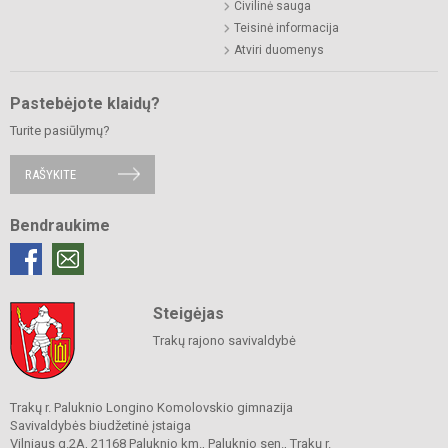
Civilinė sauga
Teisinė informacija
Atviri duomenys
Pastebėjote klaidų?
Turite pasiūlymų?
RAŠYKITE
Bendraukime
Steigėjas
Trakų rajono savivaldybė
Trakų r. Paluknio Longino Komolovskio gimnazija
Savivaldybės biudžetinė įstaiga
Vilniaus g.2A, 21168 Paluknio km., Paluknio sen., Trakų r.