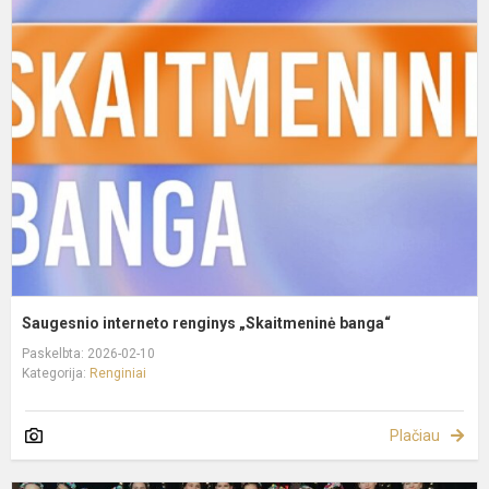
S
i
r
„
b
Saugesnio interneto renginys „Skaitmeninė banga“
Paskelbta: 2026-02-10
Kategorija:
Renginiai
Plačiau