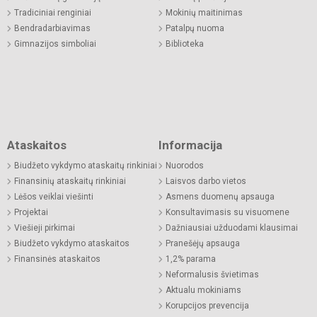
Tradiciniai renginiai
Mokinių maitinimas
Bendradarbiavimas
Patalpų nuoma
Gimnazijos simboliai
Biblioteka
Ataskaitos
Informacija
Biudžeto vykdymo ataskaitų rinkiniai
Nuorodos
Finansinių ataskaitų rinkiniai
Laisvos darbo vietos
Lėšos veiklai viešinti
Asmens duomenų apsauga
Projektai
Konsultavimasis su visuomene
Viešieji pirkimai
Dažniausiai užduodami klausimai
Biudžeto vykdymo ataskaitos
Pranešėjų apsauga
Finansinės ataskaitos
1,2% parama
Neformalusis švietimas
Aktualu mokiniams
Korupcijos prevencija