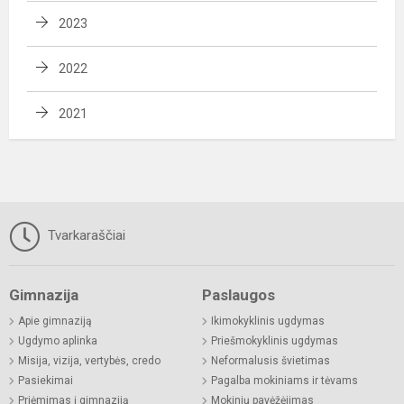
2023
2022
2021
Tvarkaraščiai
Gimnazija
Paslaugos
Apie gimnaziją
Ikimokyklinis ugdymas
Ugdymo aplinka
Priešmokyklinis ugdymas
Misija, vizija, vertybės, credo
Neformalusis švietimas
Pasiekimai
Pagalba mokiniams ir tėvams
Priėmimas į gimnaziją
Mokinių pavėžėjimas