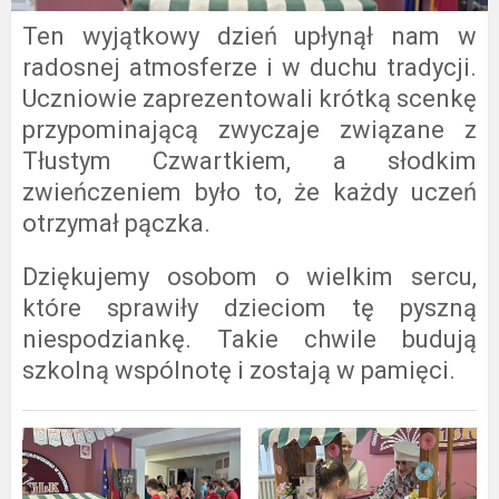
Ten wyjątkowy dzień upłynął nam w
radosnej atmosferze i w duchu tradycji.
Uczniowie zaprezentowali krótką scenkę
przypominającą zwyczaje związane z
Tłustym Czwartkiem, a słodkim
zwieńczeniem było to, że każdy uczeń
otrzymał pączka.
Dziękujemy osobom o wielkim sercu,
które sprawiły dzieciom tę pyszną
niespodziankę. Takie chwile budują
szkolną wspólnotę i zostają w pamięci.