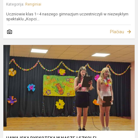
Kategorija:
Renginiai
Uczniowie klas 1–4 naszego gimnazjum uczestniczyli w niezwykłym
spektaklu „Kopci...
Plačiau
H
D
N
S