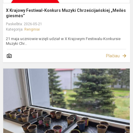
X Krajowy Festiwal-Konkurs Muzyki Chrześcijańskiej „Meilės
giesmės”
Paskelbta: 2026-05-21
Kategorija:
Renginiai
21 maja uczniowie wzięli udział w X Krajowym Festiwalu-Konkursie
Muzyki Chr...
Plačiau
„
m
o
d
p