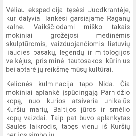
Vėliau ekspedicija tęsėsi Juodkrantėje,
kur dalyviai lankėsi garsiajame Raganų
kalne. Vaikščiodami miško takais
mokiniai grožėjosi medinėmis
skulptūromis, vaizduojančiomis lietuvių
liaudies pasakų, legendų ir mitologijos
veikėjus, prisiminė tautosakos kūrinius
bei aptarė jų reikšmę mūsų kultūrai.
Kelionės kulminacija tapo Nida. Čia
mokiniai aplankė įspūdingąją Parnidžio
kopą, nuo kurios atsiveria unikalūs
Kuršių marių, Baltijos jūros ir smėlio
kopų vaizdai. Taip pat buvo aplankytas
Saulės laikrodis, tapęs vienu iš Kuršių
nerijos simbolių.