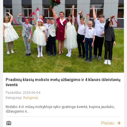
k
m
m
u
ir
4
k
i
Pradinių klasių mokslo metų užbaigimo ir 4 klasės išleistuvių
šventė
Paskelbta: 2026-06-04
Kategorija:
Renginiai
Birželio 4 d. mūsų mokykloje vyko ypatinga šventė, kupina jaudulio,
džiaugsmo ir...
Plačiau