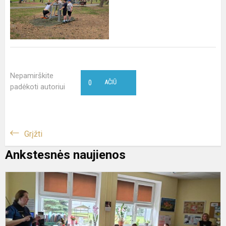
Nepamirškite
0
AČIŪ
padėkoti autoriui
Grįžti
Ankstesnės naujienos
S
v
s
s
„