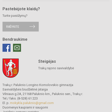
Pastebėjote klaidų?
Turite pasiūlymų?
RAŠYKITE
Bendraukime
Steigėjas
Trakų rajono savivaldybė
Trakų r. Paluknio Longino Komolovskio gimnazija
Savivaldybės biudžetinė įstaiga
Vilniaus g.2A, 21168 Paluknio km., Paluknio sen., Trakų r.
Tel./ faks. (8-528) 61 223
El. p.
mokykla.paluknio@gmail.com
Duomenys kaupiami ir saugomi
Juridinių asmenų registre