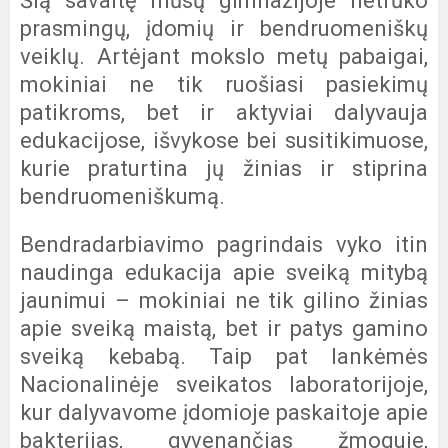
Šią savaitę mūsų gimnazijoje netrūko
prasmingų, įdomių ir bendruomeniškų
veiklų. Artėjant mokslo metų pabaigai,
mokiniai ne tik ruošiasi pasiekimų
patikroms, bet ir aktyviai dalyvauja
edukacijose, išvykose bei susitikimuose,
kurie praturtina jų žinias ir stiprina
bendruomeniškumą.
Bendradarbiavimo pagrindais vyko itin
naudinga edukacija apie sveiką mitybą
jaunimui – mokiniai ne tik gilino žinias
apie sveiką maistą, bet ir patys gamino
sveiką kebabą. Taip pat lankėmės
Nacionalinėje sveikatos laboratorijoje,
kur dalyvavome įdomioje paskaitoje apie
bakterijas, gyvenančias žmoguje,