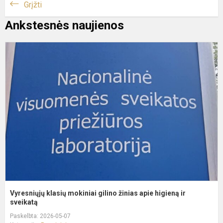
Grįžti
Ankstesnės naujienos
V
k
m
g
ž
a
h
ir
sv
Vyresniųjų klasių mokiniai gilino žinias apie higieną ir
sveikatą
Paskelbta: 2026-05-07