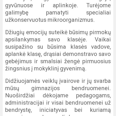
gyvūnuose ir aplinkoje. Turėjome
galimybę pamatyti specialiai
užkonservuotus mikroorganizmus.
Džiugių emocijų suteikė būsimų pirmokų
apsilankymas savo klasėje. Vaikai
susipažino su būsima klasės vadove,
aplankė klasę, drąsiai demonstravo savo
gebėjimus ir smalsiai žengė pirmuosius
žingsnius į mokyklinį gyvenimą.
Didžiuojamės veiklų įvairove ir jų svarba
mūsų gimnazijos bendruomenei.
Nuoširdžiai dėkojame pedagogams,
administracijai ir visai bendruomenei už
bendrystę, iniciatyvas bei kuriamą