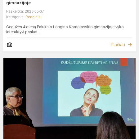
gimnazijoje
Paskelbta: 2026-05-07
Kategorija:
Renginiai
Gegužės 4 dieną Paluknio Longino Komolovskio gimnazijoje vyko
interaktyvi paskai...
Plačiau
T
t
g