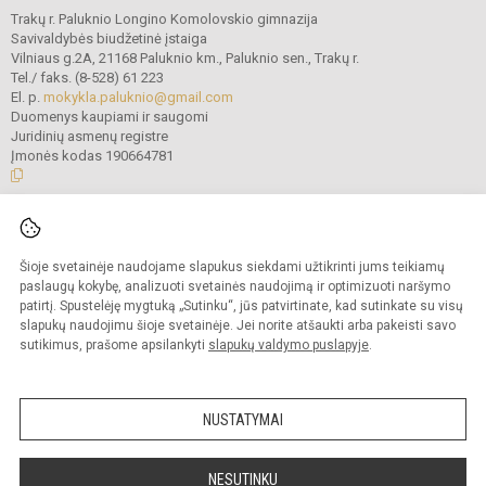
Trakų r. Paluknio Longino Komolovskio gimnazija
Savivaldybės biudžetinė įstaiga
Vilniaus g.2A, 21168 Paluknio km., Paluknio sen., Trakų r.
Tel./ faks. (8-528) 61 223
El. p.
mokykla.paluknio@gmail.com
Duomenys kaupiami ir saugomi
Juridinių asmenų registre
Įmonės kodas 190664781
© 2021. Trakų r. Paluknio Longino Komolovskio gimnazija. Visos teisės
saugomos.
Šioje svetainėje naudojame slapukus siekdami užtikrinti jums teikiamų
Kopijuoti turinį be raštiško gimnazijos administracijos sutikimo griežtai
draudžiama.
paslaugų kokybę, analizuoti svetainės naudojimą ir optimizuoti naršymo
patirtį. Spustelėję mygtuką „Sutinku“, jūs patvirtinate, kad sutinkate su visų
Prieinamumo paraiška
Slapukų valdymas
slapukų naudojimu šioje svetainėje. Jei norite atšaukti arba pakeisti savo
sutikimus, prašome apsilankyti
slapukų valdymo puslapyje
.
Sumanus būdas atnaujinti
mokyklos interneto
svetainę
NUSTATYMAI
NESUTINKU