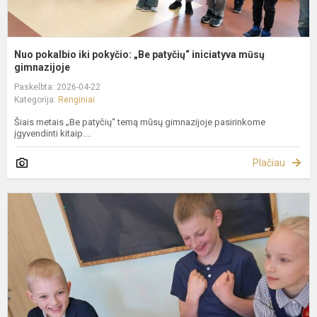
Nuo pokalbio iki pokyčio: „Be patyčių“ iniciatyva mūsų
gimnazijoje
Paskelbta: 2026-04-22
Kategorija:
Renginiai
Šiais metais „Be patyčių“ temą mūsų gimnazijoje pasirinkome
įgyvendinti kitaip....
Plačiau
T
P