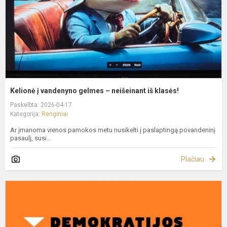
n
i
k
Kelionė į vandenyno gelmes – neišeinant iš klasės!
Paskelbta: 2026-04-17
Kategorija:
Renginiai
Ar įmanoma vienos pamokos metu nusikelti į paslaptingą povandeninį
pasaulį, susi...
Plačiau
D
ž
k