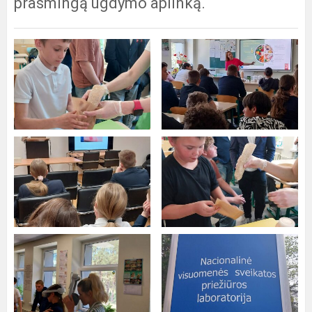
prasmingą ugdymo aplinką.