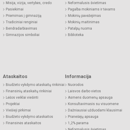
Misija, vizija, vertybės, credo
Neformalusis švietimas
Pasiekimai
Pagalba mokiniams ir tėvams
Priėmimas į gimnaziją
Mokinių pavėžėjimas
Tradiciniai renginiai
Mokinių maitinimas
Bendradarbiavimas
Patalpų nuoma
Gimnazijos simboliai
Biblioteka
Ataskaitos
Informacija
Biudžeto vykdymo ataskaitų rinkiniai
Nuorodos
Finansinių ataskaitų rinkiniai
Laisvos darbo vietos
Lėšos veiklai viešinti
Asmens duomenų apsauga
Projektai
Konsultavimasis su visuomene
Viešieji pirkimai
Dažniausiai užduodami klausimai
Biudžeto vykdymo ataskaitos
Pranešėjų apsauga
Finansinės ataskaitos
1,2% parama
Neformalusis švietimas