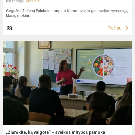
Kategorija:
Renginiai
Gegužės 7 dieną Paluknio Longino Komolovskio gimnazijos vyresniųjų
klasių mokini...
Plačiau
„
k
v
–
s
m
p
g
„Žiūrėkite, ką valgote“ – sveikos mitybos pamoka