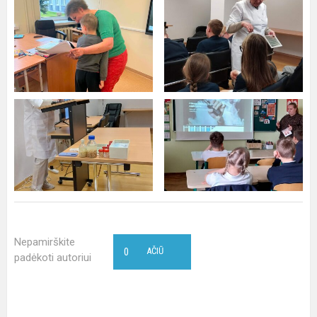
Nepamirškite
0
AČIŪ
padėkoti autoriui