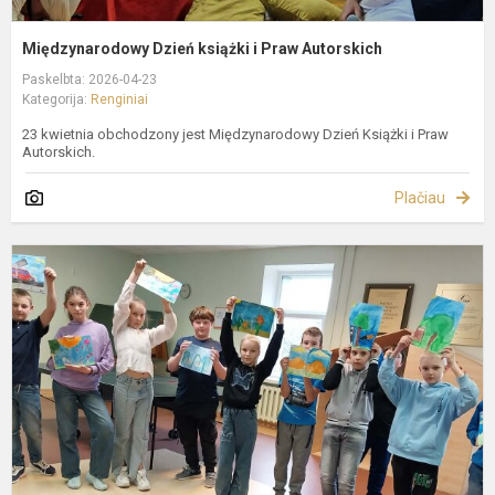
Międzynarodowy Dzień książki i Praw Autorskich
Paskelbta: 2026-04-23
Kategorija:
Renginiai
23 kwietnia obchodzony jest Międzynarodowy Dzień Książki i Praw
Autorskich.
Plačiau
N
p
ik
p
„
p
i
m
g