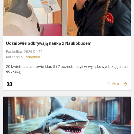
Uczniowie odkrywają naukę z Naukobusem
Paskelbta: 2026-04-20
Kategorija:
Renginiai
20 kwietnia uczniowie klas 5 i 7 uczestniczyli w wyjątkowych zajęciach
edukacyjn...
Plačiau
K
į
v
g
–