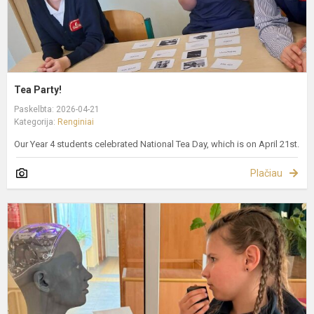
Tea Party!
Paskelbta: 2026-04-21
Kategorija:
Renginiai
Our Year 4 students celebrated National Tea Day, which is on April 21st.
Plačiau
U
o
n
z
N