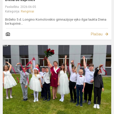
Paskelbta: 2026-06-05
Kategorija:
Renginiai
Birželio 5 d. Longino Komolovskio gimnazijoje vyko ilgai laukta Diena
be kuprinė...
Plačiau
P
k
m
m
u
ir
4
k
i