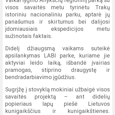
Vaikai lygino Anykščių regioninį parką su
visos savaitės metu tyrinėtu Trakų
istoriniu nacionaliniu parku, aptarė jų
panašumus ir skirtumus bei dalijosi
įdomiausiais ekspedicijos metu
sužinotais faktais.
Didelį džiaugsmą vaikams suteikė
apsilankymas LABI parke, kuriame jie
aktyviai leido laiką, išbandė įvairias
pramogas, stiprino draugystę ir
bendradarbiavimo įgūdžius.
Sugrįžę į stovyklą mokiniai užbaigė visos
savaitės projektą – ant didelių
popieriaus lapų piešė Lietuvos
kunigaikščius ir kunigaikštienes.