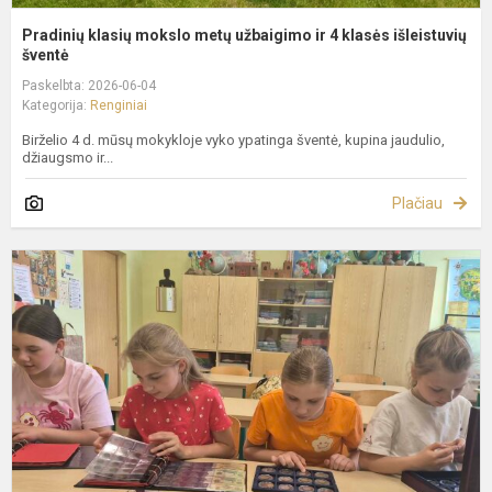
Pradinių klasių mokslo metų užbaigimo ir 4 klasės išleistuvių
šventė
Paskelbta: 2026-06-04
Kategorija:
Renginiai
Birželio 4 d. mūsų mokykloje vyko ypatinga šventė, kupina jaudulio,
džiaugsmo ir...
Plačiau
N
p
p