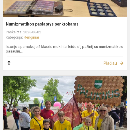
Numizmatikos paslaptys penktokams
Paskelbta: 2026-06-02
Kategorija:
Renginiai
Istorijos pamokoje 5 klasės mokiniai leidosi į pažintį su numizmatikos
pasauliu...
Plačiau
T
m
š