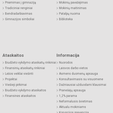
Priėmimas į gimnaziją
Mokinių pavėžėjimas
Tradiciniai renginiai
Mokinių maitinimas
Bendradarbiavimas
Patalpų nuoma
Gimnazijos simboliai
Biblioteka
Ataskaitos
Informacija
Biudžeto vykdymo ataskaitų rinkiniai
Nuorodos
Finansinių ataskaitų rinkiniai
Laisvos darbo vietos
Lėšos veiklai viešinti
Asmens duomenų apsauga
Projektai
Konsultavimasis su visuomene
Viešieji pirkimai
Dažniausiai užduodami klausimai
Biudžeto vykdymo ataskaitos
Pranešėjų apsauga
Finansinės ataskaitos
1,2% parama
Neformalusis švietimas
Aktualu mokiniams
Korupcijos prevencija