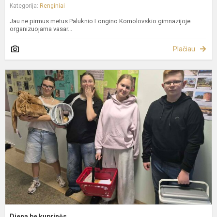
Kategorija:
Renginiai
Jau ne pirmus metus Paluknio Longino Komolovskio gimnazijoje
organizuojama vasar...
Plačiau
D
b
k
Diena be kuprinės