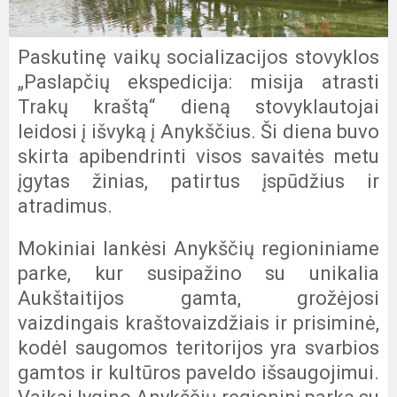
Paskutinę vaikų socializacijos stovyklos
„Paslapčių ekspedicija: misija atrasti
Trakų kraštą“ dieną stovyklautojai
leidosi į išvyką į Anykščius. Ši diena buvo
skirta apibendrinti visos savaitės metu
įgytas žinias, patirtus įspūdžius ir
atradimus.
Mokiniai lankėsi Anykščių regioniniame
parke, kur susipažino su unikalia
Aukštaitijos gamta, grožėjosi
vaizdingais kraštovaizdžiais ir prisiminė,
kodėl saugomos teritorijos yra svarbios
gamtos ir kultūros paveldo išsaugojimui.