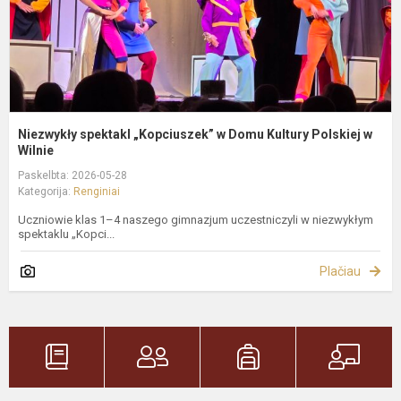
P
W.
Niezwykły spektakl „Kopciuszek” w Domu Kultury Polskiej w
Wilnie
Paskelbta: 2026-05-28
Kategorija:
Renginiai
Uczniowie klas 1–4 naszego gimnazjum uczestniczyli w niezwykłym
spektaklu „Kopci...
Plačiau