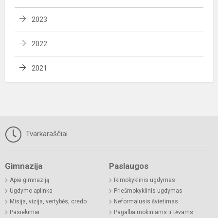
2023
2022
2021
Tvarkaraščiai
Gimnazija
Paslaugos
Apie gimnaziją
Ikimokyklinis ugdymas
Ugdymo aplinka
Priešmokyklinis ugdymas
Misija, vizija, vertybės, credo
Neformalusis švietimas
Pasiekimai
Pagalba mokiniams ir tėvams