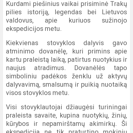
Kurdami piešinius vaikai prisiminė Trakų
pilies istoriją, legendas bei Lietuvos
valdovus, apie kuriuos sužinojo
ekspedicijos metu.
Kiekvienas stovyklos dalyvis gavo
atminimo dovanėlę, kuri primins apie
kartu praleistą laiką, patirtus nuotykius ir
naujus atradimus. Dovanėlės tapo
simboliniu padėkos ženklu už aktyvų
dalyvavimą, smalsumą ir puikią nuotaiką
visos stovyklos metu.
Visi stovyklautojai džiaugėsi turiningai
praleista savaite, kupina nuotykių, žinių,
kūrybos ir nepamirštamų akimirkų. Ši
ekspedicija ne tik praturtino mokinių