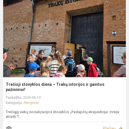
s
d
–
T
i
ir
g
p
Trečioji stovyklos diena – Trakų istorijos ir gamtos
pažinimui!
Paskelbta: 2026-06-10
Kategorija:
Renginiai
Trečiąją vaikų socializacijos stovyklos „Paslapčių ekspedicija: misija
atrasti T...
Plačiau