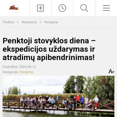
Paieška
Men
Titulinis
Naujienos
Renginiai
Penktoji stovyklos diena –
ekspedicijos uždarymas ir
atradimų apibendrinimas!
Paskelbta: 2026-06-12
Kategorija:
Renginiai