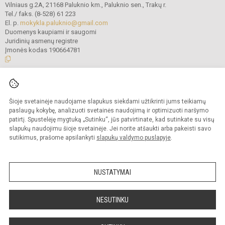
Vilniaus g.2A, 21168 Paluknio km., Paluknio sen., Trakų r.
Tel./ faks. (8-528) 61 223
El. p.
mokykla.paluknio@gmail.com
Duomenys kaupiami ir saugomi
Juridinių asmenų registre
Įmonės kodas 190664781
© 2021. Trakų r. Paluknio Longino Komolovskio gimnazija. Visos teisės
saugomos.
Šioje svetainėje naudojame slapukus siekdami užtikrinti jums teikiamų
Kopijuoti turinį be raštiško gimnazijos administracijos sutikimo griežtai
draudžiama.
paslaugų kokybę, analizuoti svetainės naudojimą ir optimizuoti naršymo
patirtį. Spustelėję mygtuką „Sutinku“, jūs patvirtinate, kad sutinkate su visų
Prieinamumo paraiška
Slapukų valdymas
slapukų naudojimu šioje svetainėje. Jei norite atšaukti arba pakeisti savo
sutikimus, prašome apsilankyti
slapukų valdymo puslapyje
.
Sumanus būdas atnaujinti
mokyklos interneto
svetainę
NUSTATYMAI
NESUTINKU