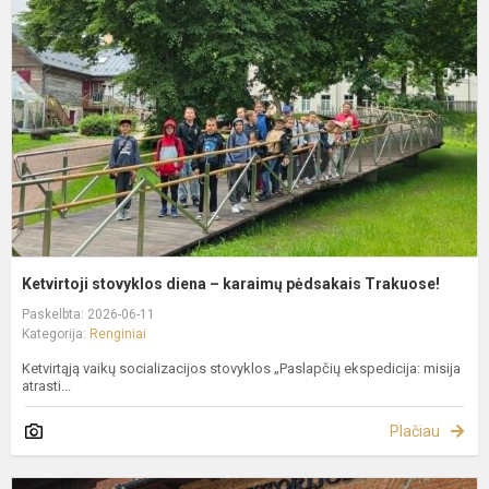
d
–
k
p
T
Ketvirtoji stovyklos diena – karaimų pėdsakais Trakuose!
Paskelbta: 2026-06-11
Kategorija:
Renginiai
Ketvirtąją vaikų socializacijos stovyklos „Paslapčių ekspedicija: misija
atrasti...
Plačiau
T