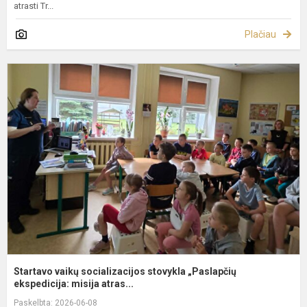
atrasti Tr...
Plačiau
S
v
s
s
„
e
Startavo vaikų socializacijos stovykla „Paslapčių
ekspedicija: misija atras...
Paskelbta: 2026-06-08