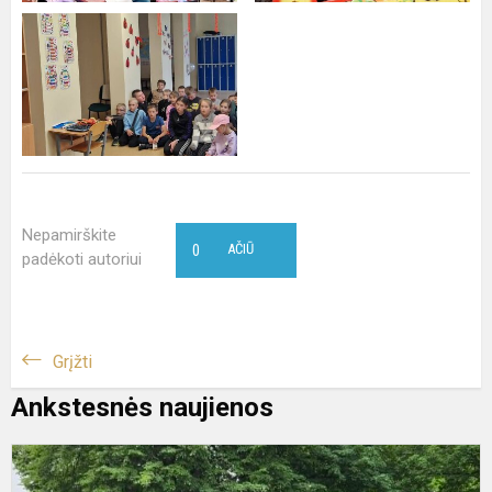
Nepamirškite
0
AČIŪ
padėkoti autoriui
Grįžti
Ankstesnės naujienos
K
s