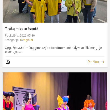
Trakų miesto šventė
Paskelbta: 2026-05-30
Kategorija:
Renginiai
Gegužės 30 d. mūsų gimnazijos bendruomenė dalyvavo iškilmingoje
eisenoje, s...
Plačiau
N
s
„
D
K