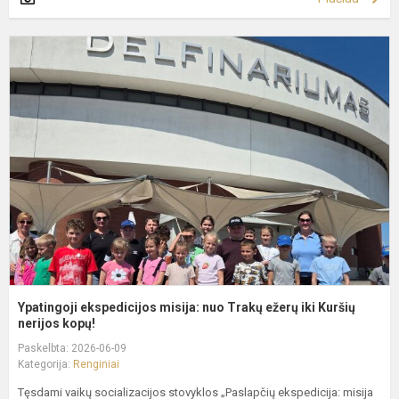
Y
e
m
n
T
e
ik
K
Ypatingoji ekspedicijos misija: nuo Trakų ežerų iki Kuršių
nerijos kopų!
Paskelbta: 2026-06-09
Kategorija:
Renginiai
Tęsdami vaikų socializacijos stovyklos „Paslapčių ekspedicija: misija