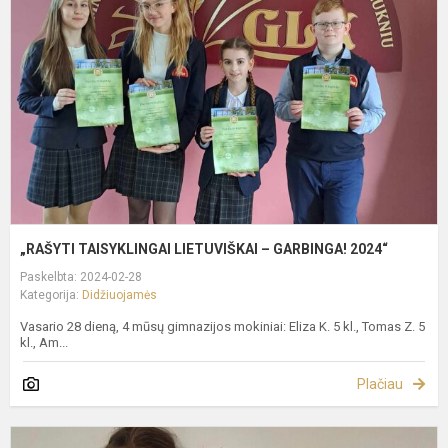
L
–
G
2
„RAŠYTI TAISYKLINGAI LIETUVIŠKAI – GARBINGA! 2024“
Paskelbta: 2024-02-28
Kategorija:
Didžiuojamės
Vasario 28 dieną, 4 mūsų gimnazijos mokiniai: Eliza K. 5 kl., Tomas Z. 5
kl., Am...
Plačiau
S