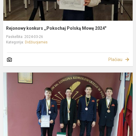
Rejonowy konkurs ,,Pokochaj Polską Mowę 2024"
Paskelbta: 2024-03-26
Kategorija:
Didžiuojamės
Plačiau
L
p
k
„
ir
p