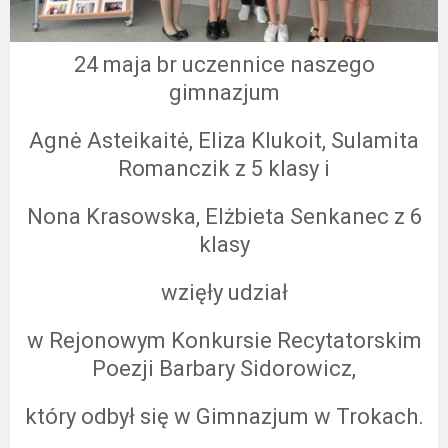
24 maja br uczennice naszego
gimnazjum
Agnė Asteikaitė, Eliza Klukoit, Sulamita
Romanczik z 5 klasy i
Nona Krasowska, Elżbieta Senkanec z 6
klasy
wzięły udział
w Rejonowym Konkursie Recytatorskim
Poezji Barbary Sidorowicz,
który odbył się w Gimnazjum w Trokach.