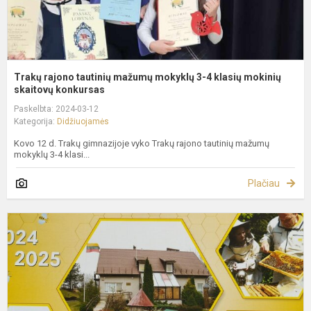
m
s
Trakų rajono tautinių mažumų mokyklų 3-4 klasių mokinių
skaitovų konkursas
Paskelbta: 2024-03-12
Kategorija:
Didžiuojamės
Kovo 12 d. Trakų gimnazijoje vyko Trakų rajono tautinių mažumų
mokyklų 3-4 klasi...
Plačiau
J
k
w
n
d