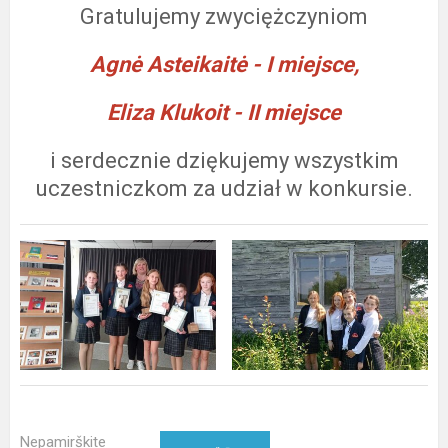
Gratulujemy zwyciężczyniom
Agnė Asteikaitė - I miejsce,
Eliza Klukoit - II miejsce
i serdecznie dziękujemy wszystkim
uczestniczkom za udział w konkursie.
Nepamirškite