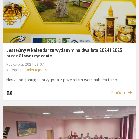
l
2
i
2
p
Jesteśmy w kalendarzu wydanym na dwa lata 2024 i 2025
przez Stowarzyszenie...
Paskelbta: 2024-03-07
Kategorija:
Didžiuojamės
Nasza pasjonująca przygoda z pszczelarstwem nabiera tempa.
Plačiau
W
s
k
K
i