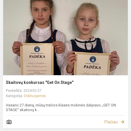
k
"
O
S
Skaitovų konkursas "Get On Stage"
Paskelbta: 2024-02-27
Kategorija:
Didžiuojamės
Vasario 27 dieną, mūsų trečios klasės mokinės dalyvavo „GET ON
STAGE“ skaitovų k...
Plačiau