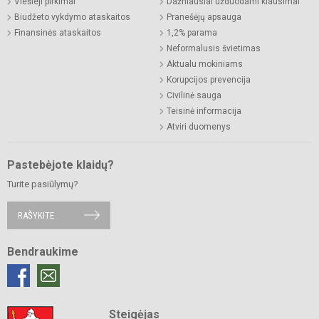
Viešieji pirkimai
Dažniausiai užduodami klausimai
Biudžeto vykdymo ataskaitos
Pranešėjų apsauga
Finansinės ataskaitos
1,2% parama
Neformalusis švietimas
Aktualu mokiniams
Korupcijos prevencija
Civilinė sauga
Teisinė informacija
Atviri duomenys
Pastebėjote klaidų?
Turite pasiūlymų?
RAŠYKITE
Bendraukime
Steigėjas