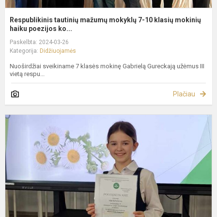
Respublikinis tautinių mažumų mokyklų 7-10 klasių mokinių
haiku poezijos ko...
Paskelbta: 2024-03-26
Kategorija:
Didžiuojamės
Nuoširdžiai sveikiname 7 klasės mokinę Gabrielą Gureckają užėmus III
vietą respu...
Plačiau
R
k
,
P
M
2