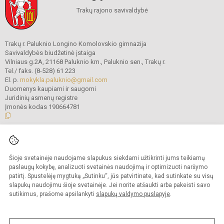
Trakų rajono savivaldybė
Trakų r. Paluknio Longino Komolovskio gimnazija
Savivaldybės biudžetinė įstaiga
Vilniaus g.2A, 21168 Paluknio km., Paluknio sen., Trakų r.
Tel./ faks. (8-528) 61 223
El. p.
mokykla.paluknio@gmail.com
Duomenys kaupiami ir saugomi
Juridinių asmenų registre
Įmonės kodas 190664781
© 2021. Trakų r. Paluknio Longino Komolovskio gimnazija. Visos teisės
saugomos.
Šioje svetainėje naudojame slapukus siekdami užtikrinti jums teikiamų
Kopijuoti turinį be raštiško gimnazijos administracijos sutikimo griežtai
draudžiama.
paslaugų kokybę, analizuoti svetainės naudojimą ir optimizuoti naršymo
patirtį. Spustelėję mygtuką „Sutinku“, jūs patvirtinate, kad sutinkate su visų
Prieinamumo paraiška
Slapukų valdymas
slapukų naudojimu šioje svetainėje. Jei norite atšaukti arba pakeisti savo
sutikimus, prašome apsilankyti
slapukų valdymo puslapyje
.
Sumanus būdas atnaujinti
mokyklos interneto
svetainę