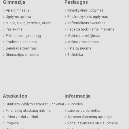
Gimnazija
Paslaugos
Apie gimnaziją
Ikimokyklinis ugdymas
Ugdymo aplinka
Priešmokyklinis ugdymas
Misija, vizija, vertybės, credo
Neformalusis švietimas
Pasiekimai
Pagalba mokiniams ir tėvams
Priėmimas į gimnaziją
Mokinių pavėžėjimas
Tradiciniai renginiai
Mokinių maitinimas
Bendradarbiavimas
Patalpų nuoma
Gimnazijos simboliai
Biblioteka
Ataskaitos
Informacija
Biudžeto vykdymo ataskaitų rinkiniai
Nuorodos
Finansinių ataskaitų rinkiniai
Laisvos darbo vietos
Lėšos veiklai viešinti
Asmens duomenų apsauga
Projektai
Konsultavimasis su visuomene