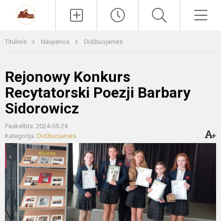
Paieška
Men
Titulinis
Naujienos
Didžiuojamės
Rejonowy Konkurs
Recytatorski Poezji Barbary
Sidorowicz
Paskelbta: 2024-05-24
Kategorija:
Didžiuojamės