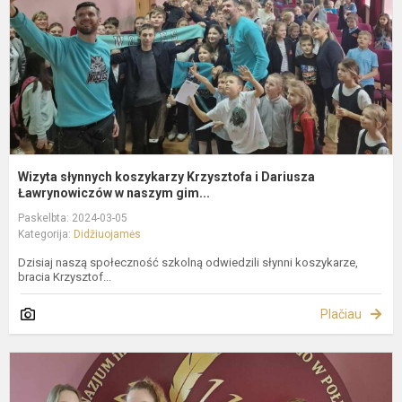
D
Ł
Wizyta słynnych koszykarzy Krzysztofa i Dariusza
Ławrynowiczów w naszym gim...
Paskelbta: 2024-03-05
Kategorija:
Didžiuojamės
Dzisiaj naszą społeczność szkolną odwiedzili słynni koszykarze,
bracia Krzysztof...
Plačiau
„
T