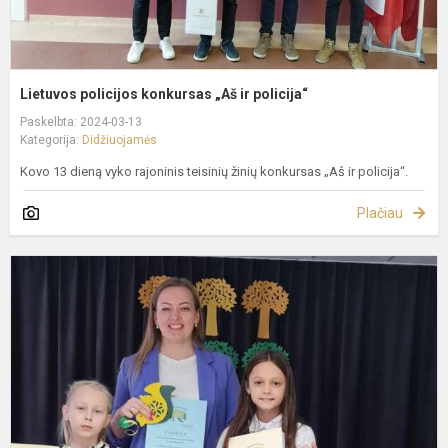
Lietuvos policijos konkursas „Aš ir policija“
Paskelbta: 2024-03-13
Kategorija:
Didžiuojamės
Kovo 13 dieną vyko rajoninis teisinių žinių konkursas „Aš ir policija“.
Plačiau
T
r
t
m
m
3
4
k