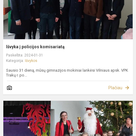
Išvyka į policijos komisariatą
Paskelbta: 2024-01-31
Kategorija:
Išvykos
Sausio 31 dieną, mūsų gimnazijos mokiniai lankėsi Vilniaus apsk. VPK
Trakų r. po...
Plačiau
M
s
,
m
R