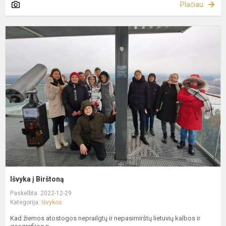
Plačiau
I
į
B
Išvyka į Birštoną
Paskelbta: 2022-12-29
Kategorija:
Išvykos
Kad žiemos atostogos neprailgtų ir nepasimirštų lietuvių kalbos ir