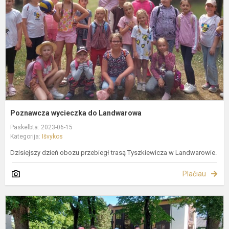
Poznawcza wycieczka do Landwarowa
Paskelbta: 2023-06-15
Kategorija:
Išvykos
Dzisiejszy dzień obozu przebiegł trasą Tyszkiewicza w Landwarowie.
Plačiau
W
e
d