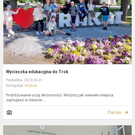
T
Wycieczka edukacyjna do Trok
Paskelbta: 2023-05-31
Kategorija:
Išvykos
Podróżowanie uczy skromności. Widzisz jak niewiele miejsca
zajmujesz w świecie....
Plačiau
6