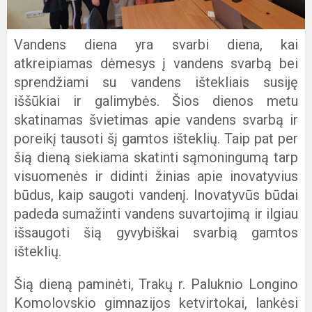
Vandens diena yra svarbi diena, kai
atkreipiamas dėmesys į vandens svarbą bei
sprendžiami su vandens ištekliais susiję
iššūkiai ir galimybės. Šios dienos metu
skatinamas švietimas apie vandens svarbą ir
poreikį tausoti šį gamtos išteklių. Taip pat per
šią dieną siekiama skatinti sąmoningumą tarp
visuomenės ir didinti žinias apie inovatyvius
būdus, kaip saugoti vandenį. Inovatyvūs būdai
padeda sumažinti vandens suvartojimą ir ilgiau
išsaugoti šią gyvybiškai svarbią gamtos
išteklių.
Šią dieną paminėti, Trakų r. Paluknio Longino
Komolovskio gimnazijos ketvirtokai, lankėsi