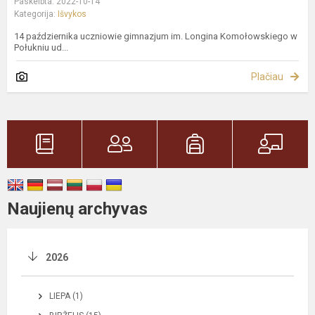
Paskelbta: 2022-10-14
Kategorija:
Išvykos
14 października uczniowie gimnazjum im. Longina Komołowskiego w
Połukniu ud...
Plačiau
Naujienų archyvas
2026
LIEPA (1)