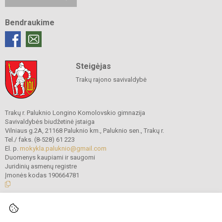
Bendraukime
Steigėjas
Trakų rajono savivaldybė
Trakų r. Paluknio Longino Komolovskio gimnazija
Savivaldybės biudžetinė įstaiga
Vilniaus g.2A, 21168 Paluknio km., Paluknio sen., Trakų r.
Tel./ faks. (8-528) 61 223
El. p.
mokykla.paluknio@gmail.com
Duomenys kaupiami ir saugomi
Juridinių asmenų registre
Įmonės kodas 190664781
© 2021. Trakų r. Paluknio Longino Komolovskio gimnazija. Visos teisės
saugomos.