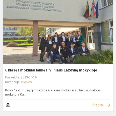
k
m
l
V
L
m
6 klasės mokiniai lankėsi Vilniaus Lazdynų mokykloje
Paskelbta: 2023-04-19
Kategorija:
Išvykos
Kovo 19 d. mūsų gimnazijos 6 klasės mokiniai su lietuvių kalbos
mokytoja Ka...
Plačiau