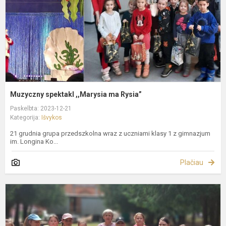
Muzyczny spektakl ,,Marysia ma Rysia”
Paskelbta: 2023-12-21
Kategorija:
Išvykos
21 grudnia grupa przedszkolna wraz z uczniami klasy 1 z gimnazjum
im. Longina Ko...
Plačiau
P
w
d
L