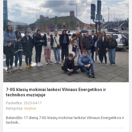
7
I
k
m
l
V
E
ir
t
7-IIG klasių mokiniai lankėsi Vilniaus Energetikos ir
technikos muziejuje
Paskelbta: 2023-04-17
Kategorija:
Išvykos
Balandžio 17 dieną 7-IIG klasių mokiniai lankėsi Vilniaus Energetikos ir
technik...