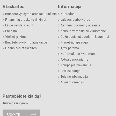
Ataskaitos
Informacija
Biudžeto vykdymo ataskaitų rinkiniai
Nuorodos
Finansinių ataskaitų rinkiniai
Laisvos darbo vietos
Lėšos veiklai viešinti
Asmens duomenų apsauga
Projektai
Konsultavimasis su visuomene
Viešieji pirkimai
Dažniausiai užduodami klausimai
Biudžeto vykdymo ataskaitos
Pranešėjų apsauga
Finansinės ataskaitos
1,2% parama
Neformalusis švietimas
Aktualu mokiniams
Korupcijos prevencija
Civilinė sauga
Teisinė informacija
Atviri duomenys
Pastebėjote klaidų?
Turite pasiūlymų?
RAŠYKITE