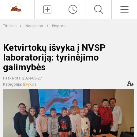
Paieška
Men
Titulinis
Naujienos
Išvykos
Ketvirtokų išvyka į NVSP
laboratoriją: tyrinėjimo
galimybės
Paskelbta: 2024-03-27
Kategorija:
Išvykos