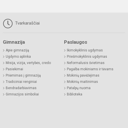
Tvarkaraščiai
Gimnazija
Paslaugos
Apie gimnaziją
Ikimokyklinis ugdymas
Ugdymo aplinka
Priešmokyklinis ugdymas
Misija, vizija, vertybės, credo
Neformalusis švietimas
Pasiekimai
Pagalba mokiniams ir tėvams
Priėmimas į gimnaziją
Mokinių pavėžėjimas
Tradiciniai renginiai
Mokinių maitinimas
Bendradarbiavimas
Patalpų nuoma
Gimnazijos simboliai
Biblioteka