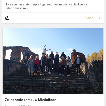
Nors šventinis laikotarpis ir įpusėjo, bet mums vis dar kvepia
Kalėdomis ir imbi...
Plačiau
Z
z
M
Zwiedzanie zamku w Miednikach