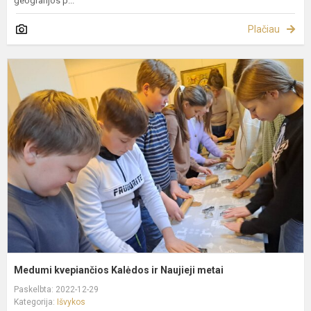
geografijos p...
Plačiau
M
k
K
ir
N
m
Medumi kvepiančios Kalėdos ir Naujieji metai
Paskelbta: 2022-12-29
Kategorija:
Išvykos