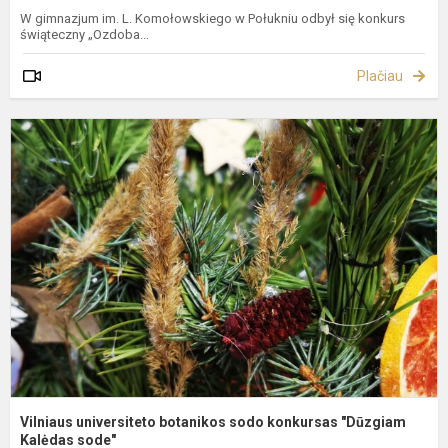
W gimnazjum im. L. Komołowskiego w Połukniu odbył się konkurs
świąteczny „Ozdoba...
Plačiau
V
u
b
s
k
"
Ka
Vilniaus universiteto botanikos sodo konkursas "Dūzgiam
Kalėdas sode"