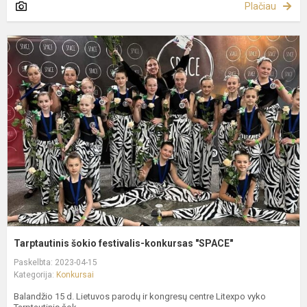
Plačiau
T
š
f
k
"
Tarptautinis šokio festivalis-konkursas "SPACE"
Paskelbta: 2023-04-15
Kategorija:
Konkursai
Balandžio 15 d. Lietuvos parodų ir kongresų centre Litexpo vyko