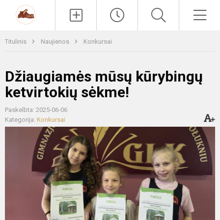
Paieška
Men
Titulinis
Naujienos
Konkursai
Džiaugiamės mūsų kūrybingų
ketvirtokių sėkme!
Paskelbta: 2025-06-06
Kategorija:
Konkursai