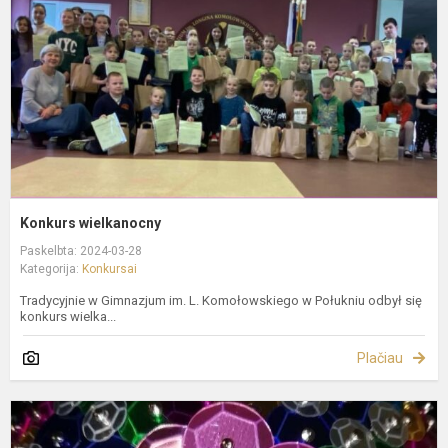
Konkurs wielkanocny
Paskelbta: 2024-03-28
Kategorija:
Konkursai
Tradycyjnie w Gimnazjum im. L. Komołowskiego w Połukniu odbył się
konkurs wielka...
Plačiau
K
"