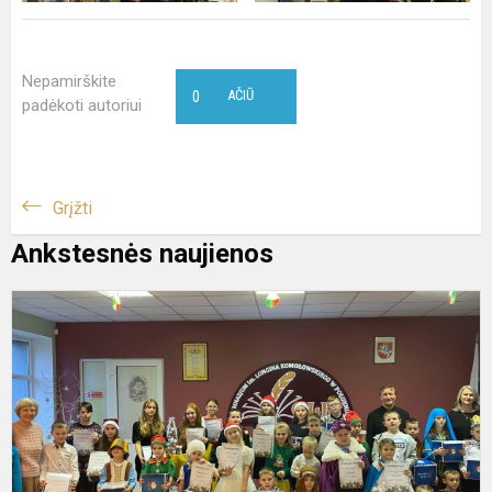
Nepamirškite
0
AČIŪ
padėkoti autoriui
Grįžti
Ankstesnės naujienos
K
„
S
G
i
L
K