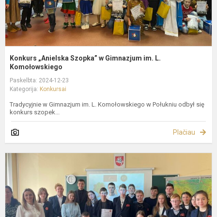
Konkurs „Anielska Szopka” w Gimnazjum im. L.
Komołowskiego
Paskelbta: 2024-12-23
Kategorija:
Konkursai
Tradycyjnie w Gimnazjum im. L. Komołowskiego w Połukniu odbył się
konkurs szopek...
Plačiau
T
b
-
m
k
“