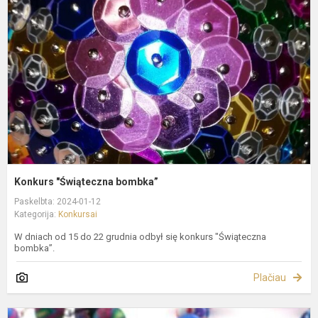
b
Konkurs "Świąteczna bombka”
Paskelbta: 2024-01-12
Kategorija:
Konkursai
W dniach od 15 do 22 grudnia odbył się konkurs "Świąteczna
bombka”.
Plačiau
K