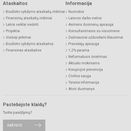
Ataskaitos
Informacija
Biudžeto vykdymo ataskaitų rinkiniai
Nuorodos
Finansinių ataskaitų rinkiniai
Laisvos darbo vietos
Lėšos veiklai viešinti
Asmens duomenų apsauga
Projektai
Konsultavimasis su visuomene
Viešieji pirkimai
Dažniausiai užduodami klausimai
Biudžeto vykdymo ataskaitos
Pranešėjų apsauga
Finansinės ataskaitos
1,2% parama
Neformalusis švietimas
Aktualu mokiniams
Korupcijos prevencija
Civilinė sauga
Teisinė informacija
Atviri duomenys
Pastebėjote klaidų?
Turite pasiūlymų?
RAŠYKITE