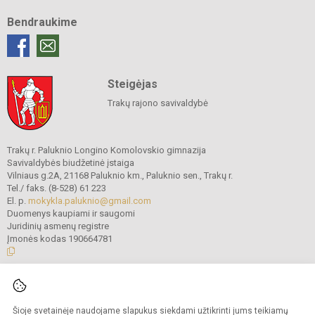
Bendraukime
Steigėjas
Trakų rajono savivaldybė
Trakų r. Paluknio Longino Komolovskio gimnazija
Savivaldybės biudžetinė įstaiga
Vilniaus g.2A, 21168 Paluknio km., Paluknio sen., Trakų r.
Tel./ faks. (8-528) 61 223
El. p.
mokykla.paluknio@gmail.com
Duomenys kaupiami ir saugomi
Juridinių asmenų registre
Įmonės kodas 190664781
© 2021. Trakų r. Paluknio Longino Komolovskio gimnazija. Visos teisės
saugomos.
Šioje svetainėje naudojame slapukus siekdami užtikrinti jums teikiamų
Kopijuoti turinį be raštiško gimnazijos administracijos sutikimo griežtai