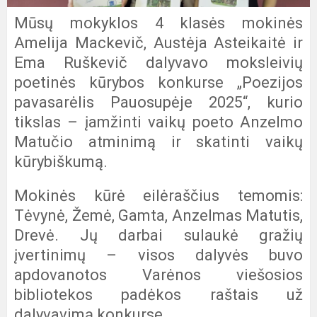
Mūsų mokyklos 4 klasės mokinės
Amelija Mackevič, Austėja Asteikaitė ir
Ema Ruškevič dalyvavo moksleivių
poetinės kūrybos konkurse „Poezijos
pavasarėlis Pauosupėje 2025“, kurio
tikslas – įamžinti vaikų poeto Anzelmo
Matučio atminimą ir skatinti vaikų
kūrybiškumą.
Mokinės kūrė eilėraščius temomis:
Tėvynė, Žemė, Gamta, Anzelmas Matutis,
Drevė. Jų darbai sulaukė gražių
įvertinimų – visos dalyvės buvo
apdovanotos Varėnos viešosios
bibliotekos padėkos raštais už
dalyvavimą konkurse.