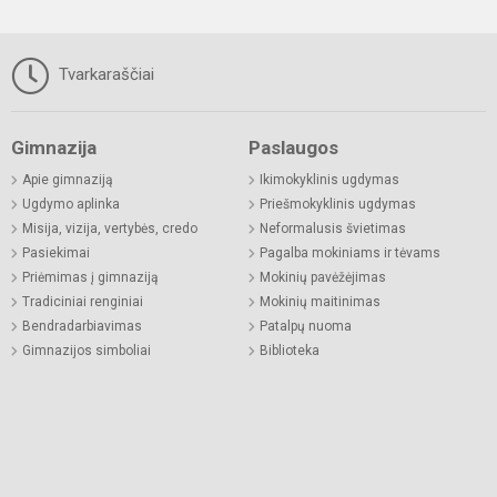
Tvarkaraščiai
Gimnazija
Paslaugos
Apie gimnaziją
Ikimokyklinis ugdymas
Ugdymo aplinka
Priešmokyklinis ugdymas
Misija, vizija, vertybės, credo
Neformalusis švietimas
Pasiekimai
Pagalba mokiniams ir tėvams
Priėmimas į gimnaziją
Mokinių pavėžėjimas
Tradiciniai renginiai
Mokinių maitinimas
Bendradarbiavimas
Patalpų nuoma
Gimnazijos simboliai
Biblioteka