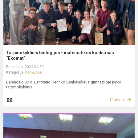
Tarpmokyklinis biologijos - matematikos konkursas
“Ekomat”
Paskelbta: 2024-04-30
Kategorija:
Konkursai
Balandžio 30 d. Lentvario Henriko Senkevičiaus gimnazijoje įvyko
tarpmokyklinis...
Plačiau
K
w