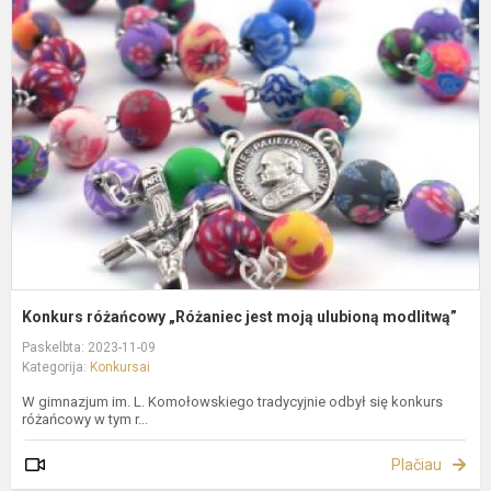
r
„
j
m
u
m
Konkurs różańcowy „Różaniec jest moją ulubioną modlitwą”
Paskelbta: 2023-11-09
Kategorija:
Konkursai
W gimnazjum im. L. Komołowskiego tradycyjnie odbył się konkurs
różańcowy w tym r...
Plačiau