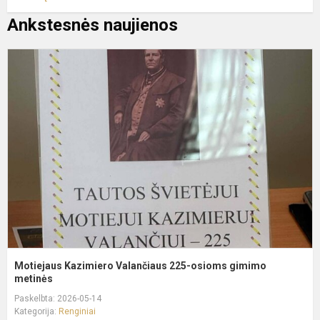
Ankstesnės naujienos
M
K
V
2
o
g
m
Motiejaus Kazimiero Valančiaus 225-osioms gimimo
metinės
Paskelbta: 2026-05-14
Kategorija:
Renginiai