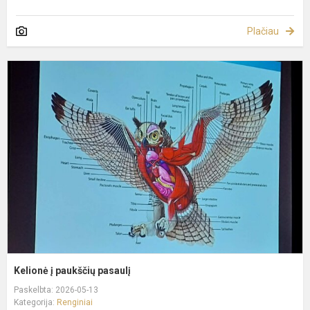
Plačiau
K
į
p
p
Kelionė į paukščių pasaulį
Paskelbta: 2026-05-13
Kategorija:
Renginiai