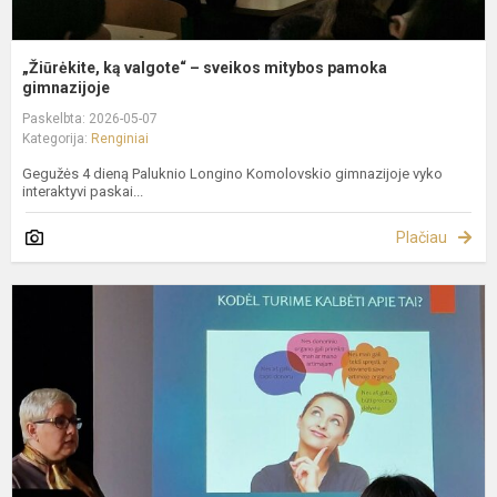
„Žiūrėkite, ką valgote“ – sveikos mitybos pamoka
gimnazijoje
Paskelbta: 2026-05-07
Kategorija:
Renginiai
Gegužės 4 dieną Paluknio Longino Komolovskio gimnazijoje vyko
interaktyvi paskai...
Plačiau
T
t
g