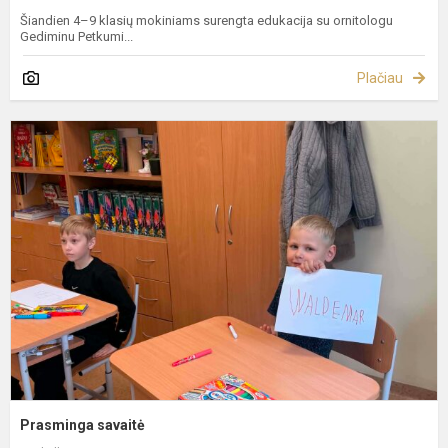
Šiandien 4–9 klasių mokiniams surengta edukacija su ornitologu
Gediminu Petkumi...
Plačiau
P
s
Prasminga savaitė