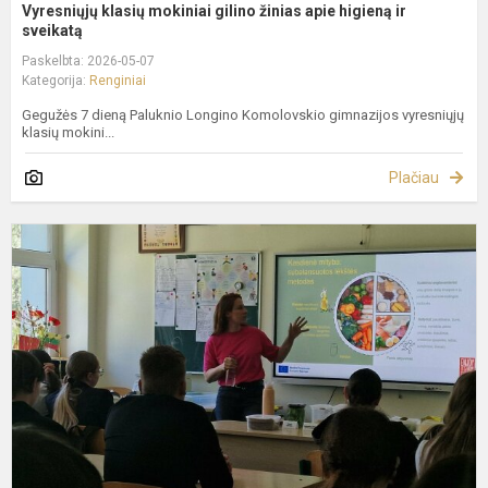
Vyresniųjų klasių mokiniai gilino žinias apie higieną ir
sveikatą
Paskelbta: 2026-05-07
Kategorija:
Renginiai
Gegužės 7 dieną Paluknio Longino Komolovskio gimnazijos vyresniųjų
klasių mokini...
Plačiau
„
k
v
–
s
m
p
g