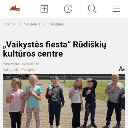
Paieška
Men
Titulinis
Naujienos
Renginiai
„Vaikystės fiesta“ Rūdiškių
kultūros centre
Paskelbta: 2026-05-15
Kategorija:
Renginiai