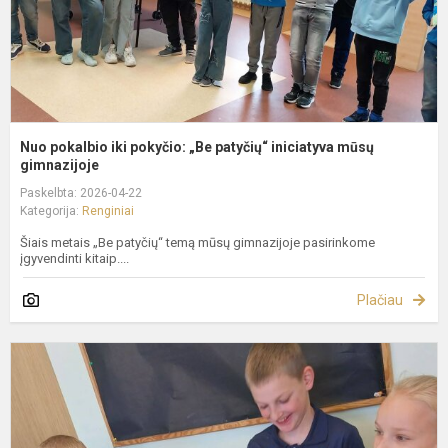
m
g
Nuo pokalbio iki pokyčio: „Be patyčių“ iniciatyva mūsų
gimnazijoje
Paskelbta: 2026-04-22
Kategorija:
Renginiai
Šiais metais „Be patyčių“ temą mūsų gimnazijoje pasirinkome
įgyvendinti kitaip....
Plačiau
T
P