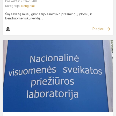
Paskelbta: 2026-05-08
Kategorija:
Renginiai
Šią savaitę mūsų gimnazijoje netrūko prasmingų, įdomių ir
bendruomeniškų veiklų....
Plačiau
V
k
m
g
ž
a
h
ir
sv