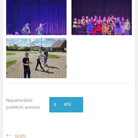
Nepamirškite
0
AČIŪ
padėkoti autoriui
Grįžti