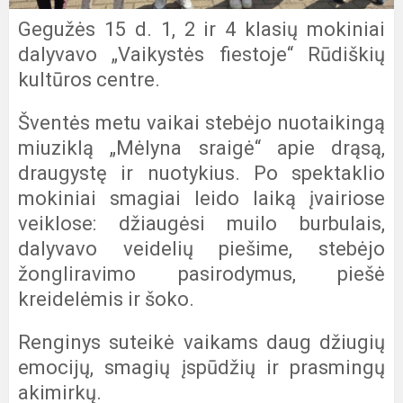
Gegužės 15 d. 1, 2 ir 4 klasių mokiniai
dalyvavo „Vaikystės fiestoje“ Rūdiškių
kultūros centre.
Šventės metu vaikai stebėjo nuotaikingą
miuziklą „Mėlyna sraigė“ apie drąsą,
draugystę ir nuotykius. Po spektaklio
mokiniai smagiai leido laiką įvairiose
veiklose: džiaugėsi muilo burbulais,
dalyvavo veidelių piešime, stebėjo
žongliravimo pasirodymus, piešė
kreidelėmis ir šoko.
Renginys suteikė vaikams daug džiugių
emocijų, smagių įspūdžių ir prasmingų
akimirkų.