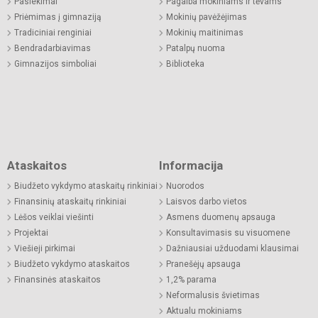
Pasiekimai
Pagalba mokiniams ir tėvams
Priėmimas į gimnaziją
Mokinių pavėžėjimas
Tradiciniai renginiai
Mokinių maitinimas
Bendradarbiavimas
Patalpų nuoma
Gimnazijos simboliai
Biblioteka
Ataskaitos
Informacija
Biudžeto vykdymo ataskaitų rinkiniai
Nuorodos
Finansinių ataskaitų rinkiniai
Laisvos darbo vietos
Lėšos veiklai viešinti
Asmens duomenų apsauga
Projektai
Konsultavimasis su visuomene
Viešieji pirkimai
Dažniausiai užduodami klausimai
Biudžeto vykdymo ataskaitos
Pranešėjų apsauga
Finansinės ataskaitos
1,2% parama
Neformalusis švietimas
Aktualu mokiniams