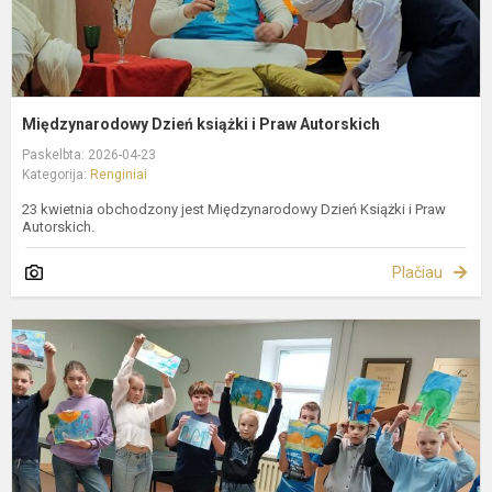
Międzynarodowy Dzień książki i Praw Autorskich
Paskelbta: 2026-04-23
Kategorija:
Renginiai
23 kwietnia obchodzony jest Międzynarodowy Dzień Książki i Praw
Autorskich.
Plačiau
N
p
ik
p
„
p
i