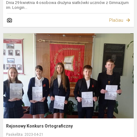
Dnia 29 kwietnia 4-osobowa drużyna siatkówki uczniów z Gimnazjum
im. Longin...
Plačiau
R
K
O
Rejonowy Konkurs Ortograficzny
Paskelbta: 2023-04-21