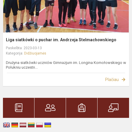
Liga siatkówki o puchar im. Andrzeja Stelmachowskiego
Paskelbta: 2023-03-13
Kategorija:
Didžiuojamės
Drużyna siatkówki uczniów Gimnazjum im. Longina Komołowskiego w
Połukniu uczestn...
Plačiau