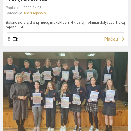
Paskelbta: 2023-04-05
Kategorija:
Didžiuojamės
Balandžio 5-ą dieną mūsų mokyklos 3-4 klasių mokiniai dalyvavo Trakų
rajono 3-4...
Plačiau
L
k
d
s
t
5
I
k
m