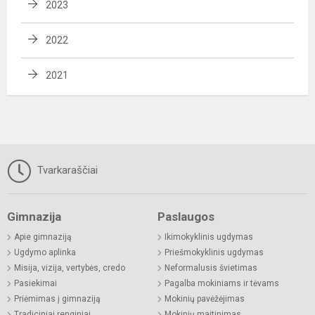
2023
2022
2021
Tvarkaraščiai
Gimnazija
Paslaugos
Apie gimnaziją
Ikimokyklinis ugdymas
Ugdymo aplinka
Priešmokyklinis ugdymas
Misija, vizija, vertybės, credo
Neformalusis švietimas
Pasiekimai
Pagalba mokiniams ir tėvams
Priėmimas į gimnaziją
Mokinių pavėžėjimas
Tradiciniai renginiai
Mokinių maitinimas