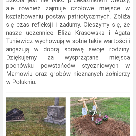
Szkoła jest nie tylko przekaźnikiem wiedzy,
ale również zajmuje czołowe miejsce w
kształtowaniu postaw patriotyczmych. Zbliża
się czas refleksji i zadumy. Cieszymy się, że
nasze uczennice Eliza Krasowska i Agata
Tuniewicz
wychowują w sobie takie wartości i
angażują w dobrą sprawę swoje rodziny.
Dziękujemy za wysprzątane miejsca
pochówku powstańców styczniowych w
Mamowiu oraz grobów nieznanych żołnierzy
w Połukniu.