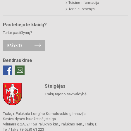
Teisinė informacija
Atviri duomenys
Pastebėjote klaidų?
Turite pasiūlymų?
RAŠYKITE
Bendraukime
Steigėjas
Trakų rajono savivaldybė
Trakų r. Paluknio Longino Komolovskio gimnazija
Savivaldybės biudžetinė įstaiga
Vilniaus g.2A, 21168 Paluknio km., Paluknio sen., Trakų r.
Tel./ faks. (8-528) 61 223