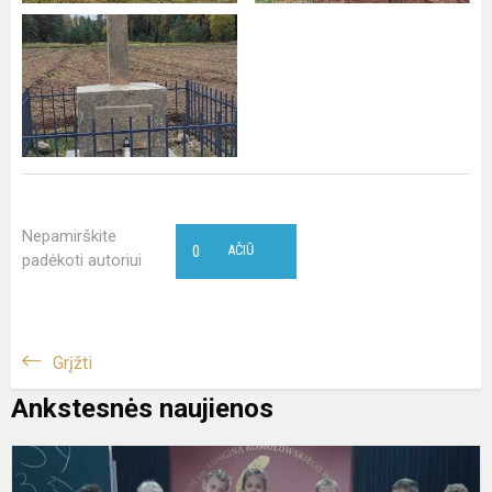
Nepamirškite
0
AČIŪ
padėkoti autoriui
Grįžti
Ankstesnės naujienos
X
R