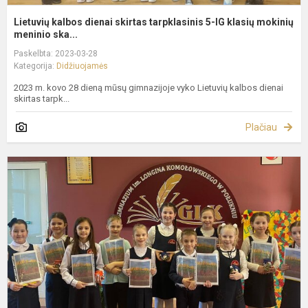
Lietuvių kalbos dienai skirtas tarpklasinis 5-IG klasių mokinių
meninio ska...
Paskelbta: 2023-03-28
Kategorija:
Didžiuojamės
2023 m. kovo 28 dieną mūsų gimnazijoje vyko Lietuvių kalbos dienai
skirtas tarpk...
Plačiau
2
4
k
m
m
s
k
„
žo