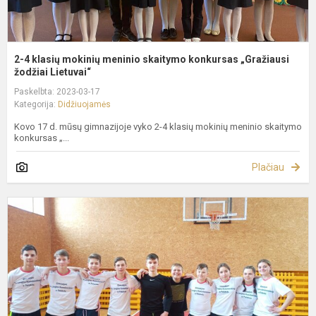
2-4 klasių mokinių meninio skaitymo konkursas „Gražiausi
žodžiai Lietuvai“
Paskelbta: 2023-03-17
Kategorija:
Didžiuojamės
Kovo 17 d. mūsų gimnazijoje vyko 2-4 klasių mokinių meninio skaitymo
konkursas „...
Plačiau
L
s
o
p
i
A
S