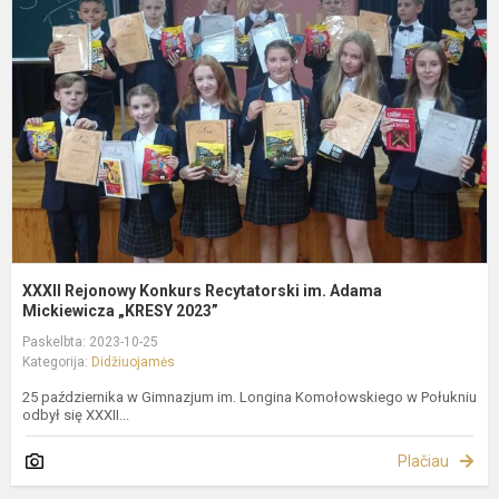
K
R
i
A
M
„..
XXXII Rejonowy Konkurs Recytatorski im. Adama
Mickiewicza „KRESY 2023”
Paskelbta: 2023-10-25
Kategorija:
Didžiuojamės
25 października w Gimnazjum im. Longina Komołowskiego w Połukniu
odbył się XXXII...
Plačiau