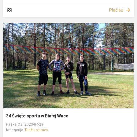
Plačiau
3
Ś
s
B
W
34 Święto sportu w Białej Wace
Paskelbta: 2023-04-29
Kategorija:
Didžiuojamės