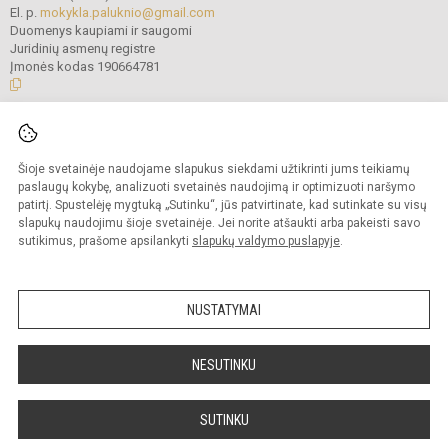
El. p.
mokykla.paluknio@gmail.com
Duomenys kaupiami ir saugomi
Juridinių asmenų registre
Įmonės kodas 190664781
© 2021. Trakų r. Paluknio Longino Komolovskio gimnazija. Visos teisės
saugomos.
Šioje svetainėje naudojame slapukus siekdami užtikrinti jums teikiamų
Kopijuoti turinį be raštiško gimnazijos administracijos sutikimo griežtai
draudžiama.
paslaugų kokybę, analizuoti svetainės naudojimą ir optimizuoti naršymo
patirtį. Spustelėję mygtuką „Sutinku“, jūs patvirtinate, kad sutinkate su visų
Prieinamumo paraiška
Slapukų valdymas
slapukų naudojimu šioje svetainėje. Jei norite atšaukti arba pakeisti savo
sutikimus, prašome apsilankyti
slapukų valdymo puslapyje
.
Sumanus būdas atnaujinti
mokyklos interneto
svetainę
NUSTATYMAI
NESUTINKU
SUTINKU