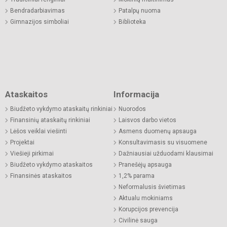
Bendradarbiavimas
Patalpų nuoma
Gimnazijos simboliai
Biblioteka
Ataskaitos
Informacija
Biudžeto vykdymo ataskaitų rinkiniai
Nuorodos
Finansinių ataskaitų rinkiniai
Laisvos darbo vietos
Lėšos veiklai viešinti
Asmens duomenų apsauga
Projektai
Konsultavimasis su visuomene
Viešieji pirkimai
Dažniausiai užduodami klausimai
Biudžeto vykdymo ataskaitos
Pranešėjų apsauga
Finansinės ataskaitos
1,2% parama
Neformalusis švietimas
Aktualu mokiniams
Korupcijos prevencija
Civilinė sauga