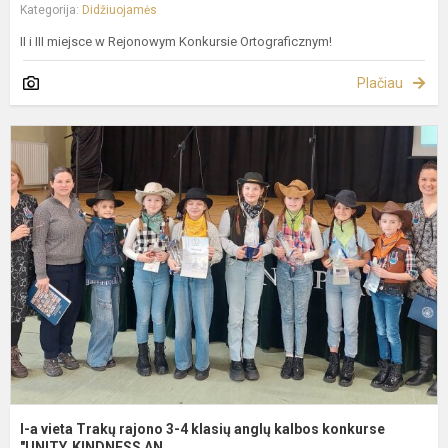
Kategorija:
Didžiuojamės
II i III miejsce w Rejonowym Konkursie Ortograficznym!
Plačiau
I-
a
v
T
r
3
4
k
a
k
k
"
I-a vieta Trakų rajono 3-4 klasių anglų kalbos konkurse
"UNITY, KINDNESS AN...