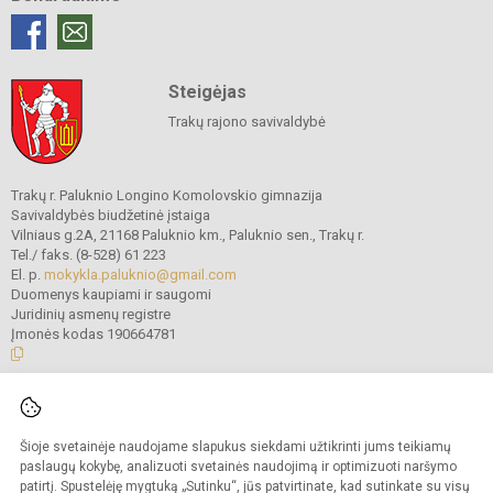
Steigėjas
Trakų rajono savivaldybė
Trakų r. Paluknio Longino Komolovskio gimnazija
Savivaldybės biudžetinė įstaiga
Vilniaus g.2A, 21168 Paluknio km., Paluknio sen., Trakų r.
Tel./ faks. (8-528) 61 223
El. p.
mokykla.paluknio@gmail.com
Duomenys kaupiami ir saugomi
Juridinių asmenų registre
Įmonės kodas 190664781
© 2021. Trakų r. Paluknio Longino Komolovskio gimnazija. Visos teisės
saugomos.
Šioje svetainėje naudojame slapukus siekdami užtikrinti jums teikiamų
Kopijuoti turinį be raštiško gimnazijos administracijos sutikimo griežtai
draudžiama.
paslaugų kokybę, analizuoti svetainės naudojimą ir optimizuoti naršymo
patirtį. Spustelėję mygtuką „Sutinku“, jūs patvirtinate, kad sutinkate su visų