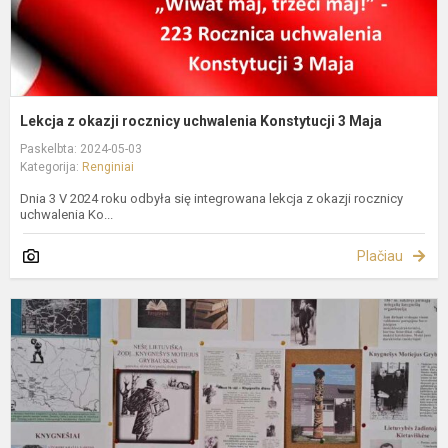
Lekcja z okazji rocznicy uchwalenia Konstytucji 3 Maja
Paskelbta: 2024-05-03
Kategorija:
Renginiai
Dnia 3 V 2024 roku odbyła się integrowana lekcja z okazji rocznicy
uchwalenia Ko...
Plačiau
K
d