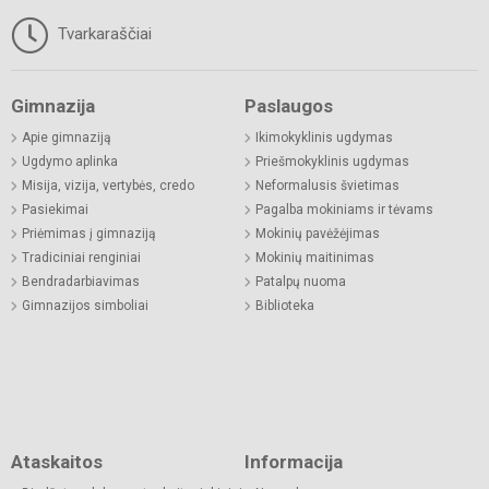
Tvarkaraščiai
Gimnazija
Paslaugos
Apie gimnaziją
Ikimokyklinis ugdymas
Ugdymo aplinka
Priešmokyklinis ugdymas
Misija, vizija, vertybės, credo
Neformalusis švietimas
Pasiekimai
Pagalba mokiniams ir tėvams
Priėmimas į gimnaziją
Mokinių pavėžėjimas
Tradiciniai renginiai
Mokinių maitinimas
Bendradarbiavimas
Patalpų nuoma
Gimnazijos simboliai
Biblioteka
Ataskaitos
Informacija