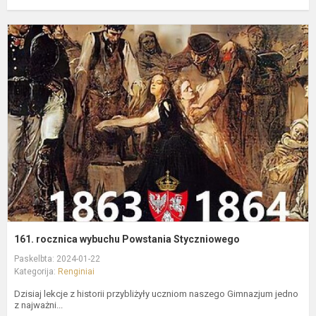
1
r
w
P
S
161. rocznica wybuchu Powstania Styczniowego
Paskelbta: 2024-01-22
Kategorija:
Renginiai
Dzisiaj lekcje z historii przybliżyły uczniom naszego Gimnazjum jedno
z najważni...