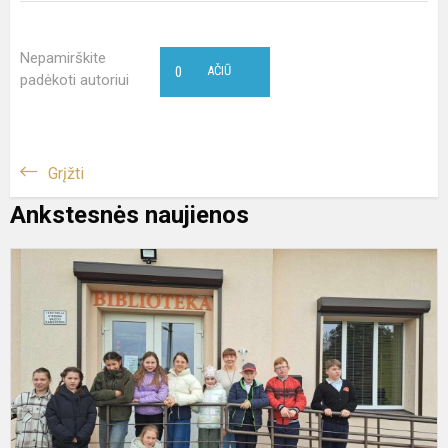
Nepamirškite
0
AČIŪ
padėkoti autoriui
Grįžti
Ankstesnės naujienos
G
7
oj
–
l
d