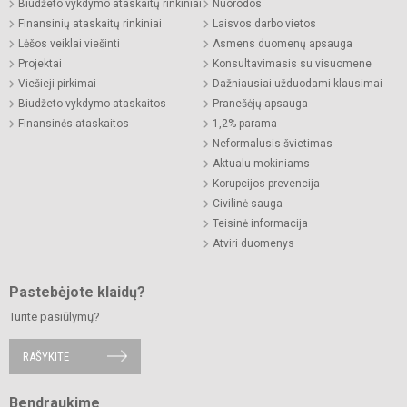
Biudžeto vykdymo ataskaitų rinkiniai
Nuorodos
Finansinių ataskaitų rinkiniai
Laisvos darbo vietos
Lėšos veiklai viešinti
Asmens duomenų apsauga
Projektai
Konsultavimasis su visuomene
Viešieji pirkimai
Dažniausiai užduodami klausimai
Biudžeto vykdymo ataskaitos
Pranešėjų apsauga
Finansinės ataskaitos
1,2% parama
Neformalusis švietimas
Aktualu mokiniams
Korupcijos prevencija
Civilinė sauga
Teisinė informacija
Atviri duomenys
Pastebėjote klaidų?
Turite pasiūlymų?
RAŠYKITE
Bendraukime