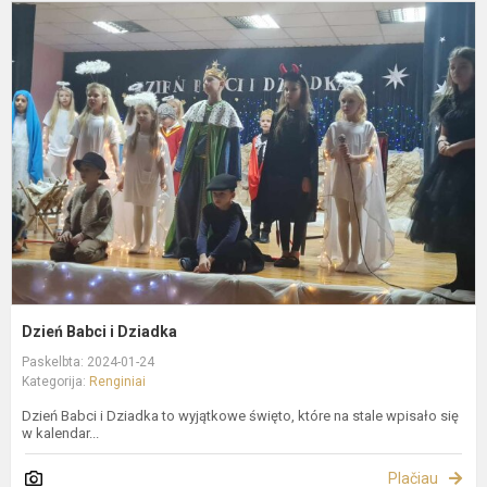
D
B
i
D
Dzień Babci i Dziadka
Paskelbta: 2024-01-24
Kategorija:
Renginiai
Dzień Babci i Dziadka to wyjątkowe święto, które na stale wpisało się
w kalendar...
Plačiau