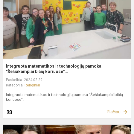
p
"
Integruota matematikos ir technologijų pamoka
"Šešiakampiai bičių koriuose"...
Paskelbta: 2024-02-29
Kategorija:
Renginiai
Integruota matematikos ir technologijų pamoka "Šešiakampiai bičių
koriuose".
Plačiau
N