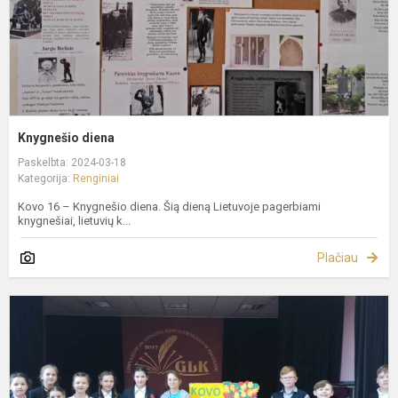
Knygnešio diena
Paskelbta: 2024-03-18
Kategorija:
Renginiai
Kovo 16 – Knygnešio diena. Šią dieną Lietuvoje pagerbiami
knygnešiai, lietuvių k...
Plačiau
K
1
oj
-
L