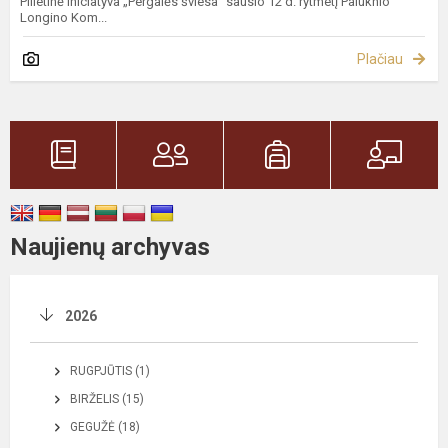
Pilietinė iniciatyva „Pergalės šviesa“ sausio 12 d. rytmetį Paluknio
Longino Kom...
Plačiau
Naujienų archyvas
2026
RUGPJŪTIS (1)
BIRŽELIS (15)
GEGUŽĖ (18)