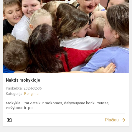
m
Naktis mokykloje
Paskelbta: 2024-02-06
Kategorija:
Renginiai
Mokykla – tai vieta kur mokomės, dalyvaujame konkursuose,
varžybose ir po...
Plačiau