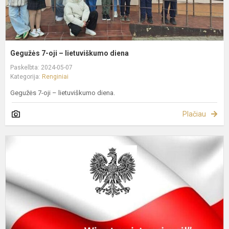
Gegužės 7-oji – lietuviškumo diena
Paskelbta: 2024-05-07
Kategorija:
Renginiai
Gegužės 7-oji – lietuviškumo diena.
Plačiau
L
z
o
r
u
K
3
M