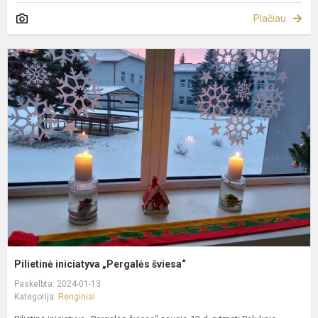
Plačiau
P
i
„
š
Pilietinė iniciatyva „Pergalės šviesa“
Paskelbta: 2024-01-13
Kategorija:
Renginiai