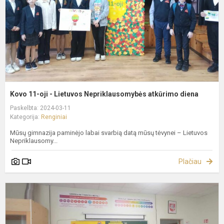
N
a
d
Kovo 11-oji - Lietuvos Nepriklausomybės atkūrimo diena
Paskelbta: 2024-03-11
Kategorija:
Renginiai
Mūsų gimnazija paminėjo labai svarbią datą mūsų tėvynei – Lietuvos
Nepriklausomy...
Plačiau
I
m
ir
t