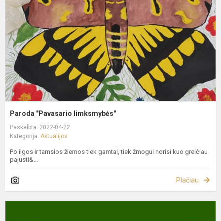
Paroda "Pavasario limksmybės"
Paskelbta: 2022-04-22
Kategorija:
Aktualijos
Po ilgos ir tamsios žiemos tiek gamtai, tiek žmogui norisi kuo greičiau
pajusti&...
Plačiau
P
v