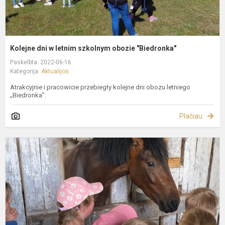
Kolejne dni w letnim szkolnym obozie "Biedronka"
Paskelbta: 2022-06-16
Kategorija:
Aktualijos
Atrakcyjnie i pracowicie przebiegły kolejne dni obozu letniego
„Biedronka”.
Plačiau
L
s
o
"