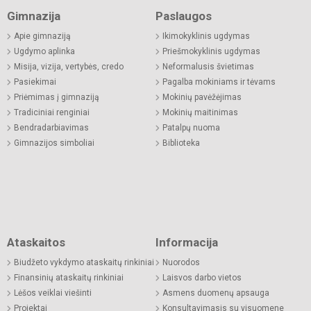
Gimnazija
Paslaugos
Apie gimnaziją
Ikimokyklinis ugdymas
Ugdymo aplinka
Priešmokyklinis ugdymas
Misija, vizija, vertybės, credo
Neformalusis švietimas
Pasiekimai
Pagalba mokiniams ir tėvams
Priėmimas į gimnaziją
Mokinių pavėžėjimas
Tradiciniai renginiai
Mokinių maitinimas
Bendradarbiavimas
Patalpų nuoma
Gimnazijos simboliai
Biblioteka
Ataskaitos
Informacija
Biudžeto vykdymo ataskaitų rinkiniai
Nuorodos
Finansinių ataskaitų rinkiniai
Laisvos darbo vietos
Lėšos veiklai viešinti
Asmens duomenų apsauga
Projektai
Konsultavimasis su visuomene