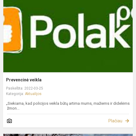
Prevencinė veikla
Paskelbta: 2022-03-25
Kategorija:
Aktualijos
„Siekiama, kad policijos veikla būtų artima mums, mažiems ir didelėms
žmon...
Plačiau