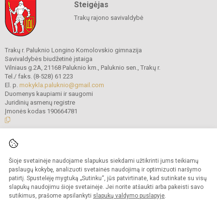
Steigėjas
Trakų rajono savivaldybė
Trakų r. Paluknio Longino Komolovskio gimnazija
Savivaldybės biudžetinė įstaiga
Vilniaus g.2A, 21168 Paluknio km., Paluknio sen., Trakų r.
Tel./ faks. (8-528) 61 223
El. p.
mokykla.paluknio@gmail.com
Duomenys kaupiami ir saugomi
Juridinių asmenų registre
Įmonės kodas 190664781
© 2021. Trakų r. Paluknio Longino Komolovskio gimnazija. Visos teisės
saugomos.
Šioje svetainėje naudojame slapukus siekdami užtikrinti jums teikiamų
Kopijuoti turinį be raštiško gimnazijos administracijos sutikimo griežtai
draudžiama.
paslaugų kokybę, analizuoti svetainės naudojimą ir optimizuoti naršymo
patirtį. Spustelėję mygtuką „Sutinku“, jūs patvirtinate, kad sutinkate su visų
Prieinamumo paraiška
Slapukų valdymas
slapukų naudojimu šioje svetainėje. Jei norite atšaukti arba pakeisti savo
sutikimus, prašome apsilankyti
slapukų valdymo puslapyje
.
Sumanus būdas atnaujinti
mokyklos interneto
svetainę