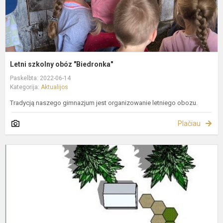
Letni szkolny obóz "Biedronka"
Paskelbta: 2022-06-14
Kategorija:
Aktualijos
Tradycją naszego gimnazjum jest organizowanie letniego obozu.
Plačiau
S
k
p