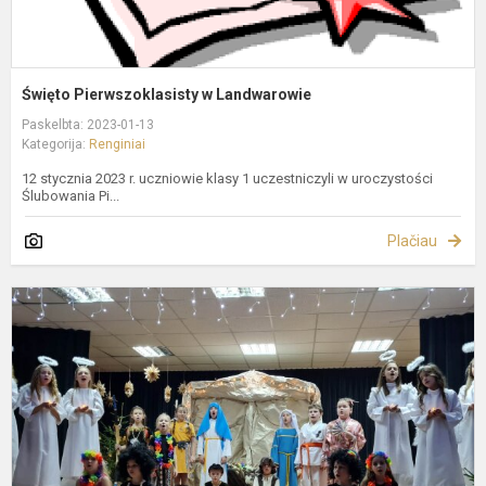
Święto Pierwszoklasisty w Landwarowie
Paskelbta: 2023-01-13
Kategorija:
Renginiai
12 stycznia 2023 r. uczniowie klasy 1 uczestniczyli w uroczystości
Ślubowania Pi...
Plačiau
P
j
p
"
ś
d
B