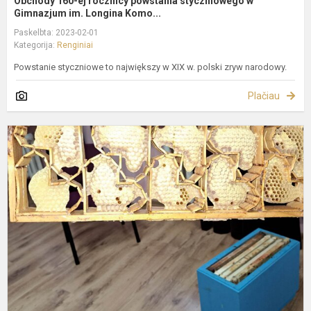
Obchody 160-ej rocznicy powstania styczniowego w
Gimnazjum im. Longina Komo...
Paskelbta: 2023-02-01
Kategorija:
Renginiai
Powstanie styczniowe to największy w XIX w. polski zryw narodowy.
Plačiau
U
a
b
ir
j
g