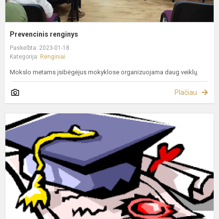
Prevencinis renginys
Paskelbta: 2023-01-18
Kategorija:
Renginiai
Mokslo metams įsibėgėjus mokyklose organizuojama daug veiklų.
Plačiau
Ś
P
L