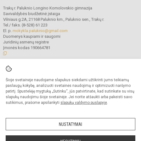
Trakų r. Paluknio Longino Komolovskio gimnazija
Savivaldybės biudžetinė įstaiga
Vilniaus g.2A, 21168 Paluknio km., Paluknio sen., Trakų r.
Tel./ faks. (8-528) 61 223
El. p.
mokykla.paluknio@gmail.com
Duomenys kaupiami ir saugomi
Juridinių asmenų registre
Įmonės kodas 190664781
© 2021. Trakų r. Paluknio Longino Komolovskio gimnazija. Visos teisės
saugomos.
Šioje svetainėje naudojame slapukus siekdami užtikrinti jums teikiamų
Kopijuoti turinį be raštiško gimnazijos administracijos sutikimo griežtai
draudžiama.
paslaugų kokybę, analizuoti svetainės naudojimą ir optimizuoti naršymo
patirtį. Spustelėję mygtuką „Sutinku“, jūs patvirtinate, kad sutinkate su visų
Prieinamumo paraiška
Slapukų valdymas
slapukų naudojimu šioje svetainėje. Jei norite atšaukti arba pakeisti savo
sutikimus, prašome apsilankyti
slapukų valdymo puslapyje
.
Sumanus būdas atnaujinti
mokyklos interneto
svetainę
NUSTATYMAI