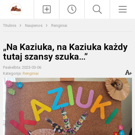
Paieška
Men
Titulinis
Naujienos
Renginiai
„Na Kaziuka, na Kaziuka każdy
tutaj szansy szuka…”
Paskelbta: 2023-03-06
Kategorija:
Renginiai