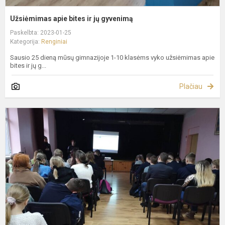
Užsiėmimas apie bites ir jų gyvenimą
Paskelbta: 2023-01-25
Kategorija:
Renginiai
Sausio 25 dieną mūsų gimnazijoje 1-10 klasėms vyko užsiėmimas apie
bites ir jų g...
Plačiau
P
r