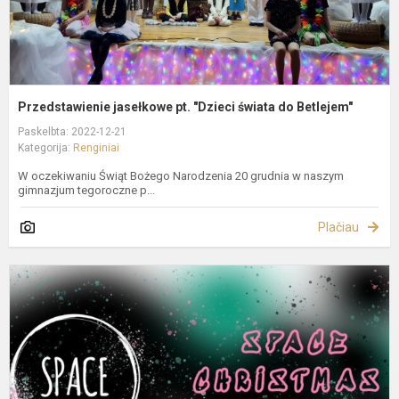
Przedstawienie jasełkowe pt. "Dzieci świata do Betlejem"
Paskelbta: 2022-12-21
Kategorija:
Renginiai
W oczekiwaniu Świąt Bożego Narodzenia 20 grudnia w naszym
gimnazjum tegoroczne p...
Plačiau
Š
f
k
"
C
C