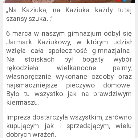
„Na Kaziuka, na Kaziuka każdy tutaj
szansy szuka…”
6 marca w naszym gimnazjum odbył się
Jarmark Kaziukowy, w którym udział
wzięła cała społeczność gimnazjalna.
Na stoiskach był bogaty wybór
rękodzieła: wielkanocne palmy,
własnoręcznie wykonane ozdoby oraz
najsmaczniejsze pieczywo domowe.
Było tu wszystko jak na prawdziwym
kiermaszu.
Impreza dostarczyła wszystkim, zarówno
kupującym jak i sprzedającym, wielu
dobrych wrażeń.