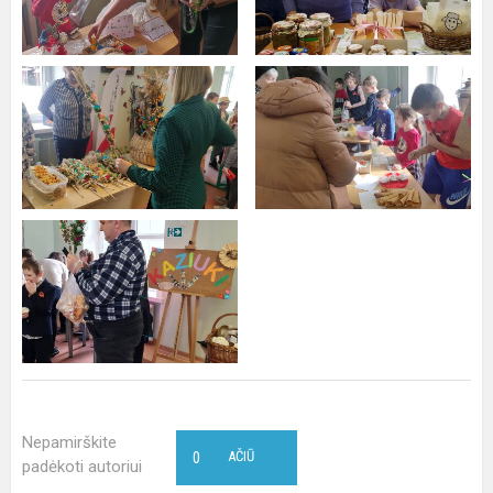
Nepamirškite
0
AČIŪ
padėkoti autoriui