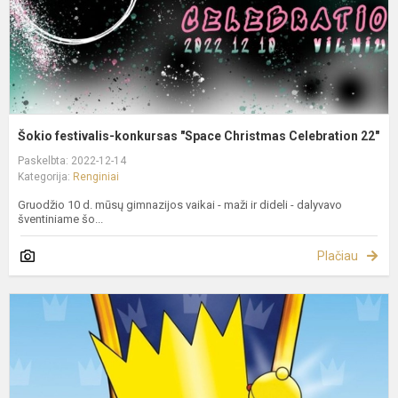
2
Šokio festivalis-konkursas "Space Christmas Celebration 22"
Paskelbta: 2022-12-14
Kategorija:
Renginiai
Gruodžio 10 d. mūsų gimnazijos vaikai - maži ir dideli - dalyvavo
šventiniame šo...
Plačiau
M
p
p
"
M