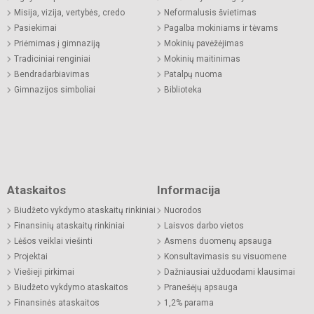
Misija, vizija, vertybės, credo
Neformalusis švietimas
Pasiekimai
Pagalba mokiniams ir tėvams
Priėmimas į gimnaziją
Mokinių pavėžėjimas
Tradiciniai renginiai
Mokinių maitinimas
Bendradarbiavimas
Patalpų nuoma
Gimnazijos simboliai
Biblioteka
Ataskaitos
Informacija
Biudžeto vykdymo ataskaitų rinkiniai
Nuorodos
Finansinių ataskaitų rinkiniai
Laisvos darbo vietos
Lėšos veiklai viešinti
Asmens duomenų apsauga
Projektai
Konsultavimasis su visuomene
Viešieji pirkimai
Dažniausiai užduodami klausimai
Biudžeto vykdymo ataskaitos
Pranešėjų apsauga
Finansinės ataskaitos
1,2% parama