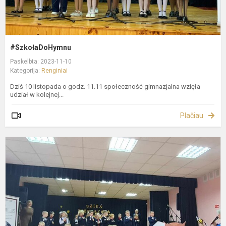
#SzkołaDoHymnu
Paskelbta: 2023-11-10
Kategorija:
Renginiai
Dziś 10 listopada o godz. 11.11 społeczność gimnazjalna wzięła
udział w kolejnej...
Plačiau
Ś
P