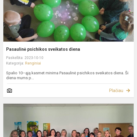
Pasaulinė psichikos sveikatos diena
Paskelbta: 2023-10-10
Kategorija:
Renginiai
Spalio 10–ąją kasmet minima Pasaulinė psichikos sveikatos diena. Ši
diena mums p...
Plačiau
D
N