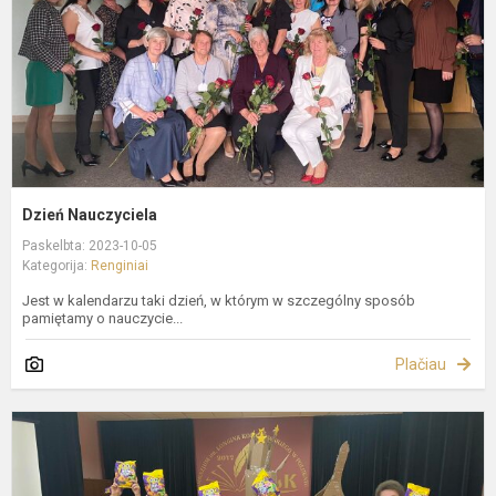
Dzień Nauczyciela
Paskelbta: 2023-10-05
Kategorija:
Renginiai
Jest w kalendarzu taki dzień, w którym w szczególny sposób
pamiętamy o nauczycie...
Plačiau
E
k
d