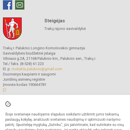
Steigėjas
Trakų rajono savivaldybė
Trakų r. Paluknio Longino Komolovskio gimnazija
Savivaldybės biudžetinė įstaiga
Vilniaus g.2A, 21168 Paluknio km., Paluknio sen., Trakų r.
Tel./ faks. (8-528) 61 223
El. p.
mokykla.paluknio@gmail.com
Duomenys kaupiami ir saugomi
Juridinių asmenų registre
Įmonės kodas 190664781
© 2021. Trakų r. Paluknio Longino Komolovskio gimnazija. Visos teisės
saugomos.
Šioje svetainėje naudojame slapukus siekdami užtikrinti jums teikiamų
Kopijuoti turinį be raštiško gimnazijos administracijos sutikimo griežtai
draudžiama.
paslaugų kokybę, analizuoti svetainės naudojimą ir optimizuoti naršymo
patirtį. Spustelėję mygtuką „Sutinku“, jūs patvirtinate, kad sutinkate su visų
Prieinamumo paraiška
Slapukų valdymas