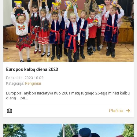
2
Europos kalbų diena 2023
Paskelbta: 2023-10-02
Kategorija:
Renginiai
Europos Tarybos iniciatyva nuo 2001 metų rugsėjo 26-tąją minėti kalbų
dieną – pu...
Plačiau
S
E