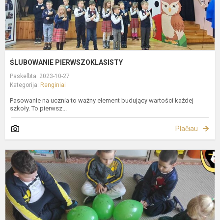
ŚLUBOWANIE PIERWSZOKLASISTY
Paskelbta: 2023-10-27
Kategorija:
Renginiai
Pasowanie na ucznia to ważny element budujący wartości każdej
szkoły. To pierwsz...
Plačiau
P
p
s
d