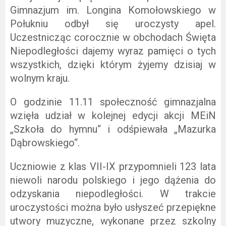
Gimnazjum im. Longina Komołowskiego w
Połukniu odbył się uroczysty apel.
Uczestnicząc corocznie w obchodach Święta
Niepodległości dajemy wyraz pamięci o tych
wszystkich, dzięki którym żyjemy dzisiaj w
wolnym kraju.
O godzinie 11.11 społeczność gimnazjalna
wzięła udział w kolejnej edycji akcji MEiN
„Szkoła do hymnu“ i odśpiewała „Mazurka
Dąbrowskiego“.
Uczniowie z klas VII-IX przypomnieli 123 lata
niewoli narodu polskiego i jego dążenia do
odzyskania niepodległości. W trakcie
uroczystości można było usłyszeć przepiękne
utwory muzyczne, wykonane przez szkolny