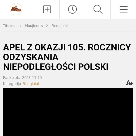
Paieška
Men
Titulinis
Naujienos
Renginiai
APEL Z OKAZJI 105. ROCZNICY
ODZYSKANIA
NIEPODLEGŁOŚCI POLSKI
Paskelbta: 2023-11-10
Kategorija:
Renginiai