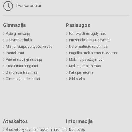
Tvarkaraščiai
Gimnazija
Paslaugos
Apie gimnaziją
Ikimokyklinis ugdymas
Ugdymo aplinka
Priešmokyklinis ugdymas
Misija, vizija, vertybės, credo
Neformalusis švietimas
Pasiekimai
Pagalba mokiniams ir tėvams
Priėmimas į gimnaziją
Mokinių pavėžėjimas
Tradiciniai renginiai
Mokinių maitinimas
Bendradarbiavimas
Patalpų nuoma
Gimnazijos simboliai
Biblioteka
Ataskaitos
Informacija
Biudžeto vykdymo ataskaitų rinkiniai
Nuorodos