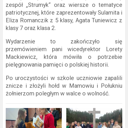
zespół „Strumyk“ oraz wiersze o tematyce
patriotycznej, które zaprezentowały Sulamita i
Eliza Romanczik z 5 klasy, Agata Tuniewicz z
klasy 7 oraz klasa 2.
Wydarzenie to zakończyło się
przemówieniem pani wicedyrektor Lorety
Mackiewicz, która mówiła o potrzebie
pielęgnowania pamięci o polskiej historii.
Po uroczystości w szkole uczniowie zapalili
znicze i złożyli hołd w Mamowiu i Połukniu
żołnierzom poległym w walce o wolność.