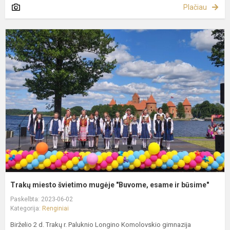
Plačiau
T
m
š
m
"
e
ir
b
Trakų miesto švietimo mugėje "Buvome, esame ir būsime"
Paskelbta: 2023-06-02
Kategorija:
Renginiai
Birželio 2 d. Trakų r. Paluknio Longino Komolovskio gimnazija