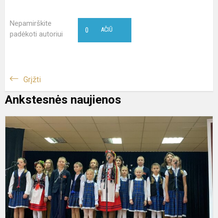
Nepamirškite
0
AČIŪ
padėkoti autoriui
Grįžti
Ankstesnės naujienos
#