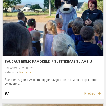
P
I
S
S
A
SAUGAUS EISMO PAMOKĖLĖ IR SUSITIKIMAS SU AMSIU
Paskelbta: 2023-09-25
Kategorija:
Renginiai
Šiandien, rugsėjo 25 d., mūsų gimnazijoje lankėsi Vilniaus apskrities
vyriausioj...
Plačiau
M