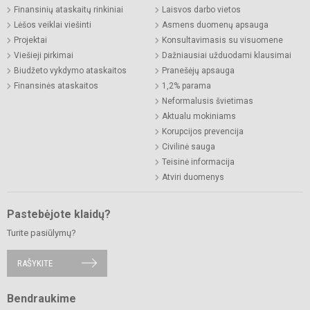
Finansinių ataskaitų rinkiniai
Laisvos darbo vietos
Lėšos veiklai viešinti
Asmens duomenų apsauga
Projektai
Konsultavimasis su visuomene
Viešieji pirkimai
Dažniausiai užduodami klausimai
Biudžeto vykdymo ataskaitos
Pranešėjų apsauga
Finansinės ataskaitos
1,2% parama
Neformalusis švietimas
Aktualu mokiniams
Korupcijos prevencija
Civilinė sauga
Teisinė informacija
Atviri duomenys
Pastebėjote klaidų?
Turite pasiūlymų?
RAŠYKITE
Bendraukime