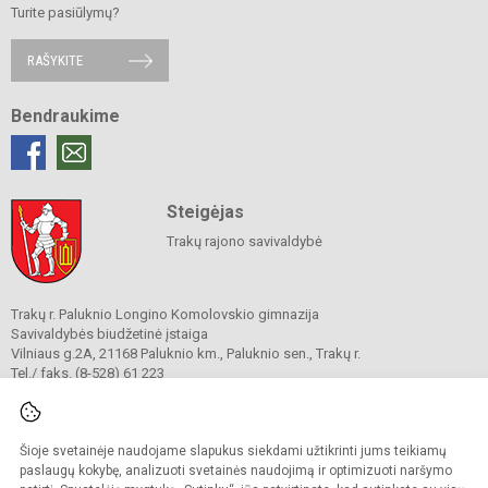
Turite pasiūlymų?
RAŠYKITE
Bendraukime
Steigėjas
Trakų rajono savivaldybė
Trakų r. Paluknio Longino Komolovskio gimnazija
Savivaldybės biudžetinė įstaiga
Vilniaus g.2A, 21168 Paluknio km., Paluknio sen., Trakų r.
Tel./ faks. (8-528) 61 223
El. p.
mokykla.paluknio@gmail.com
Duomenys kaupiami ir saugomi
Juridinių asmenų registre
Šioje svetainėje naudojame slapukus siekdami užtikrinti jums teikiamų
Įmonės kodas 190664781
paslaugų kokybę, analizuoti svetainės naudojimą ir optimizuoti naršymo