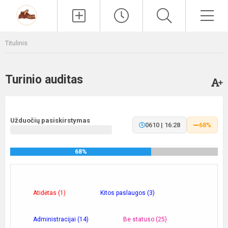
Paieška
Men
Titulinis
Turinio auditas
Užduočių pasiskirstymas
0610 | 16:28
68%
68%
Atidėtas (1)
Kitos paslaugos (3)
Administracijai (14)
Be statuso (25)