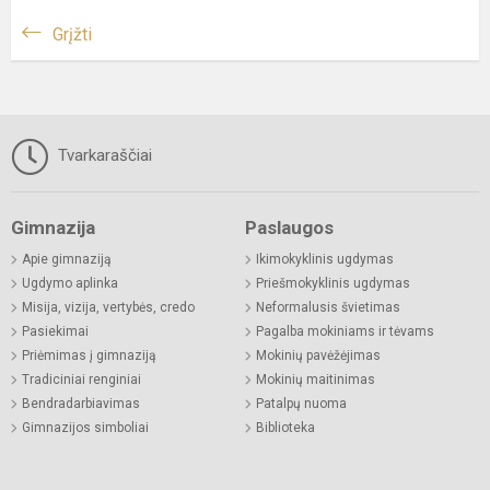
Grįžti
Tvarkaraščiai
Gimnazija
Paslaugos
Apie gimnaziją
Ikimokyklinis ugdymas
Ugdymo aplinka
Priešmokyklinis ugdymas
Misija, vizija, vertybės, credo
Neformalusis švietimas
Pasiekimai
Pagalba mokiniams ir tėvams
Priėmimas į gimnaziją
Mokinių pavėžėjimas
Tradiciniai renginiai
Mokinių maitinimas
Bendradarbiavimas
Patalpų nuoma
Gimnazijos simboliai
Biblioteka