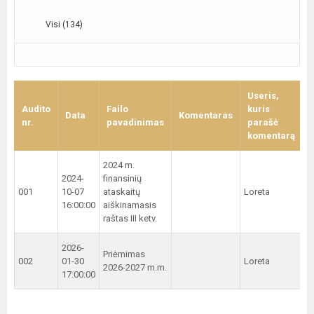
Visi (134)
Useris,
Audito
Failo
kuris
Data
Komentaras
nr.
pavadinimas
parašė
komentarą
2024 m.
2024-
finansinių
001
10-07
ataskaitų
Loreta
-
16:00:00
aiškinamasis
raštas III ketv.
2026-
Priėmimas
002
01-30
Loreta
-
2026-2027 m.m.
17:00:00