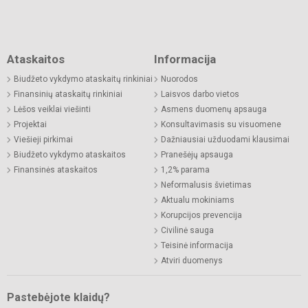
Ataskaitos
Informacija
Biudžeto vykdymo ataskaitų rinkiniai
Nuorodos
Finansinių ataskaitų rinkiniai
Laisvos darbo vietos
Lėšos veiklai viešinti
Asmens duomenų apsauga
Projektai
Konsultavimasis su visuomene
Viešieji pirkimai
Dažniausiai užduodami klausimai
Biudžeto vykdymo ataskaitos
Pranešėjų apsauga
Finansinės ataskaitos
1,2% parama
Neformalusis švietimas
Aktualu mokiniams
Korupcijos prevencija
Civilinė sauga
Teisinė informacija
Atviri duomenys
Pastebėjote klaidų?